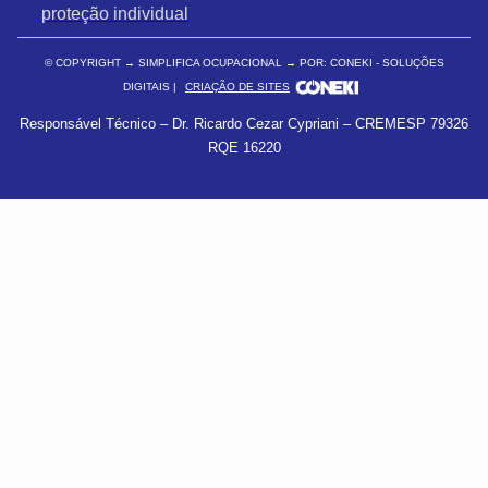
proteção individual
© COPYRIGHT
→ SIMPLIFICA OCUPACIONAL → POR: CONEKI - SOLUÇÕES
DIGITAIS |
CRIAÇÃO DE SITES
Responsável Técnico – Dr. Ricardo Cezar Cypriani – CREMESP 79326
RQE 16220