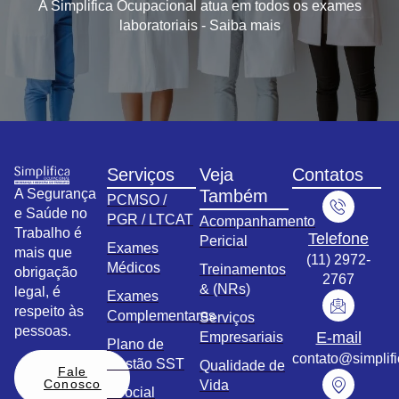
A Simplifica Ocupacional atua em todos os exames
laboratoriais - Saiba mais
Serviços
Veja
Contatos
A Segurança
Também
PCMSO /
e Saúde no
PGR / LTCAT
Acompanhamento
Trabalho é
Telefone
Pericial
Exames
mais que
(11) 2972-
Médicos
Treinamentos
obrigação
2767
& (NRs)
legal, é
Exames
respeito às
Complementares
Serviços
pessoas.
E-mail
Empresariais
Plano de
contato@simplif
Gestão SST
Qualidade de
Fale
Conosco
Vida
eSocial