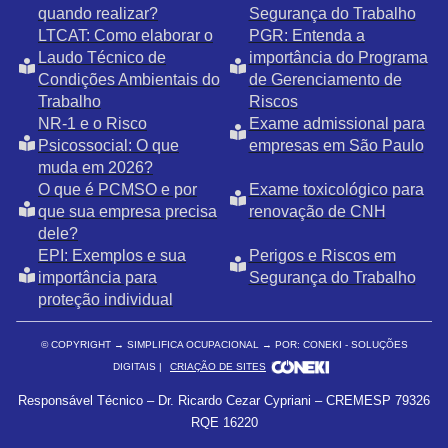
quando realizar?
Segurança do Trabalho
LTCAT: Como elaborar o
PGR: Entenda a
Laudo Técnico de
importância do Programa
Condições Ambientais do
de Gerenciamento de
Trabalho
Riscos
NR-1 e o Risco
Exame admissional para
Psicossocial: O que
empresas em São Paulo
muda em 2026?
O que é PCMSO e por
Exame toxicológico para
que sua empresa precisa
renovação de CNH
dele?
EPI: Exemplos e sua
Perigos e Riscos em
importância para
Segurança do Trabalho
proteção individual
© COPYRIGHT
→ SIMPLIFICA OCUPACIONAL → POR: CONEKI - SOLUÇÕES
DIGITAIS |
CRIAÇÃO DE SITES
Responsável Técnico – Dr. Ricardo Cezar Cypriani – CREMESP 79326
RQE 16220