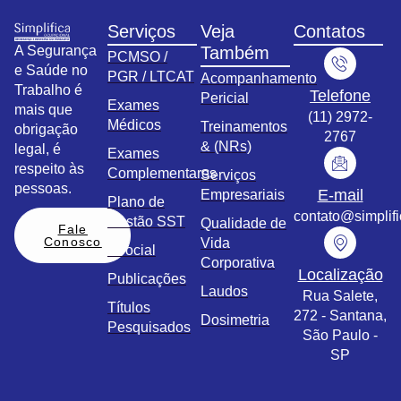
Serviços
Veja
Contatos
A Segurança
Também
PCMSO /
e Saúde no
PGR / LTCAT
Acompanhamento
Trabalho é
Telefone
Pericial
Exames
mais que
(11) 2972-
Médicos
Treinamentos
obrigação
2767
& (NRs)
legal, é
Exames
respeito às
Complementares
Serviços
pessoas.
E-mail
Empresariais
Plano de
contato@simplif
Gestão SST
Qualidade de
Fale
Conosco
Vida
eSocial
Corporativa
Localização
Publicações
Laudos
Rua Salete,
Títulos
272 - Santana,
Dosimetria
Pesquisados
São Paulo -
SP