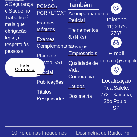
A Segurança
Também
PCMSO /
e Saúde no
PGR / LTCAT
Acompanhamento
Trabalho é
Telefone
Pericial
Exames
mais que
(11) 2972-
Médicos
Treinamentos
obrigação
2767
& (NRs)
legal, é
Exames
respeito às
Complementares
Serviços
pessoas.
E-mail
Empresariais
Plano de
contato@simplif
Gestão SST
Qualidade de
Fale
Conosco
Vida
eSocial
Corporativa
Localização
Publicações
Laudos
Rua Salete,
Títulos
272 - Santana,
Dosimetria
Pesquisados
São Paulo -
SP
10 Perguntas Frequentes
Dosimetria de Ruído: Por