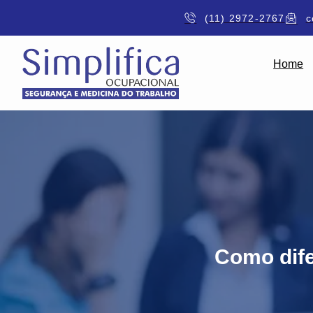
(11) 2972-2767
c
Home
Como dife