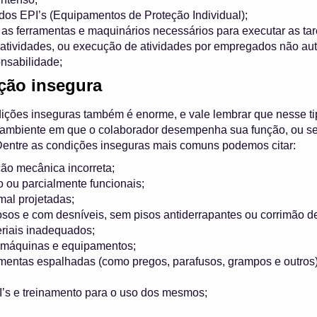
dos EPI’s (Equipamentos de Proteção Individual);
a as ferramentas e maquinários necessários para executar as tare
tividades, ou execução de atividades por empregados não aut
onsabilidade;
ção insegura
ções inseguras também é enorme, e vale lembrar que nesse ti
ambiente em que o colaborador desempenha sua função, ou sej
 Dentre as condições inseguras mais comuns podemos citar:
ão mecânica incorreta;
 ou parcialmente funcionais;
mal projetadas;
osos e com desníveis, sem pisos antiderrapantes ou corrimão d
riais inadequados;
 máquinas e equipamentos;
mentas espalhadas (como pregos, parafusos, grampos e outros
’s e treinamento para o uso dos mesmos;