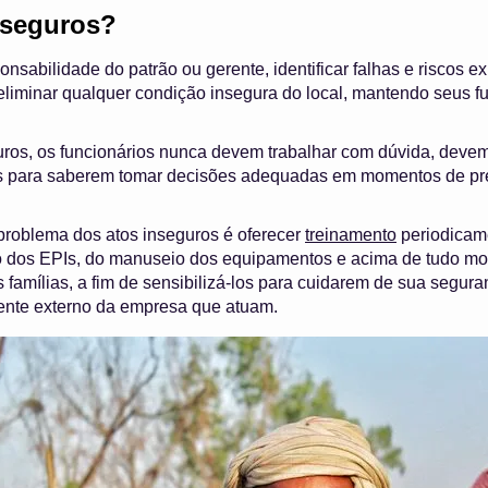
nseguros?
nsabilidade do patrão ou gerente, identificar falhas e riscos e
 eliminar qualquer condição insegura do local, mantendo seus f
eguros, os funcionários nunca devem trabalhar com dúvida, deve
cos para saberem tomar decisões adequadas em momentos de pre
 problema dos atos inseguros é oferecer
treinamento
periodicame
o dos EPIs, do manuseio dos equipamentos e acima de tudo mos
 famílias, a fim de sensibilizá-los para cuidarem de sua segu
ente externo da empresa que atuam.