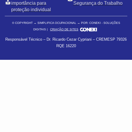
importância para
Segurança do Trabalho
proteção individual
© COPYRIGHT
→ SIMPLIFICA OCUPACIONAL → POR: CONEKI - SOLUÇÕES
DIGITAIS |
CRIAÇÃO DE SITES
Responsável Técnico – Dr. Ricardo Cezar Cypriani – CREMESP 79326
RQE 16220