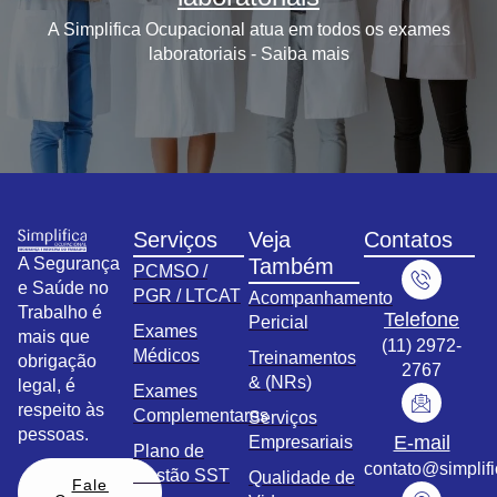
A Simplifica Ocupacional atua em todos os exames
laboratoriais - Saiba mais
Serviços
Veja
Contatos
A Segurança
Também
PCMSO /
e Saúde no
PGR / LTCAT
Acompanhamento
Trabalho é
Telefone
Pericial
Exames
mais que
(11) 2972-
Médicos
Treinamentos
obrigação
2767
& (NRs)
legal, é
Exames
respeito às
Complementares
Serviços
pessoas.
E-mail
Empresariais
Plano de
contato@simplif
Gestão SST
Qualidade de
Fale