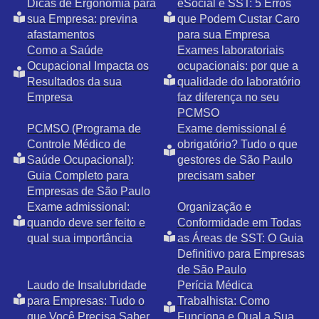
Dicas de Ergonomia para
eSocial e SST: 5 Erros
sua Empresa: previna
que Podem Custar Caro
afastamentos
para sua Empresa
Como a Saúde
Exames laboratoriais
Ocupacional Impacta os
ocupacionais: por que a
Resultados da sua
qualidade do laboratório
Empresa
faz diferença no seu
PCMSO
PCMSO (Programa de
Exame demissional é
Controle Médico de
obrigatório? Tudo o que
Saúde Ocupacional):
gestores de São Paulo
Guia Completo para
precisam saber
Empresas de São Paulo
Exame admissional:
Organização e
quando deve ser feito e
Conformidade em Todas
qual sua importância
as Áreas de SST: O Guia
Definitivo para Empresas
de São Paulo
Laudo de Insalubridade
Perícia Médica
para Empresas: Tudo o
Trabalhista: Como
que Você Precisa Saber
Funciona e Qual a Sua