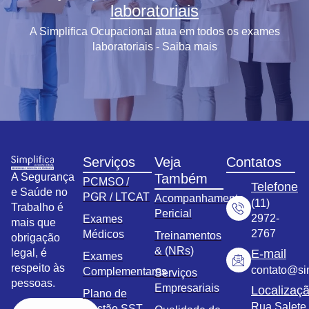
laboratoriais
A Simplifica Ocupacional atua em todos os exames
laboratoriais - Saiba mais
Serviços
Veja
Contatos
A Segurança
Também
PCMSO /
Telefone
e Saúde no
PGR / LTCAT
Acompanhamento
(11)
Trabalho é
Pericial
2972-
Exames
mais que
2767
Médicos
Treinamentos
obrigação
& (NRs)
legal, é
E-mail
Exames
respeito às
contato@sim
Complementares
Serviços
pessoas.
Empresariais
Localizaç
Plano de
Rua Salete,
Gestão SST