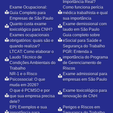
Importância Real?
Exame Ocupacional:
Como funciona perícia
Guia Completo para
médica trabalhista e qual
Empresas de São Paulo
sua importância
Quanto custa exame
Exame demissional com
toxicológico para CNH?
laudo em São Paulo
Exames ocupacionais
Guia completo sobre
obrigatórios: quais são e
eSocial para Saúde e
quando realizar?
Segurança do Trabalho
LTCAT: Como elaborar o
PGR: Entenda a
Laudo Técnico de
importância do Programa
Condições Ambientais do
de Gerenciamento de
Trabalho
Riscos
NR-1 e o Risco
Exame admissional para
Psicossocial: O que
empresas em São Paulo
muda em 2026?
O que é PCMSO e por
Exame toxicológico para
que sua empresa precisa
renovação de CNH
dele?
EPI: Exemplos e sua
Perigos e Riscos em
importância para
Segurança do Trabalho