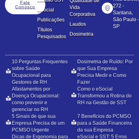
Qualidade de
Fale
272 -
Conosco
Vida
eSocial
Santana,
Corporativa
São Paulo -
Publicações
Laudos
SP
Títulos
Dosimetria
Pesquisados
10 Perguntas Frequentes
Dosimetria de Ruído: Por
sobre Saúde
que Sua Empresa
Ocupacional para
Precisa Medir e Como
Gestores de RH
Fazer
Afastamentos por
Como o eSocial
Doença Ocupacional:
Transformou a Rotina do
como prevenir e
RH na Gestão de SST
gerenciar no RH
5 Sinais de que sua
7 Benefícios do PCMSO
Empresa Precisa de um
para a Saúde Financeira
PCMSO Urgente
da sua Empresa
Dicas de Ergonomia para
eSocial e SST: 5 Erros