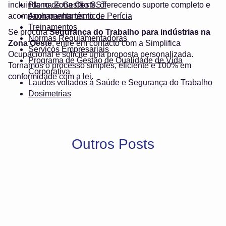
incluindo na Zona Oeste, oferecendo suporte completo e
Plano de Gestão SST
acompanhamento técnico.
Acompanhamento de Perícia
Treinamentos
Se procura
Segurança do Trabalho para indústrias na
Normas Regulamentadoras
Zona Oeste
, entre em contacto com a Simplifica
Serviços Empresariais
Ocupacional e solicite uma proposta personalizada.
Programa de Gestão de Qualidade de Vida
Tornamos o processo simples, eficiente e 100% em
Corporativa
conformidade com a lei.
Laudos voltados à Saúde e Segurança do Trabalho
Dosimetrias
Outros Posts