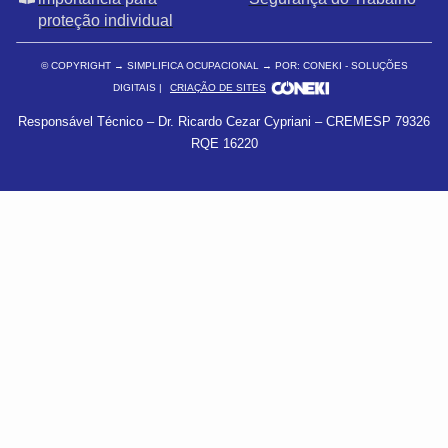
proteção individual
© COPYRIGHT
→ SIMPLIFICA OCUPACIONAL → POR: CONEKI - SOLUÇÕES
DIGITAIS |
CRIAÇÃO DE SITES
Responsável Técnico – Dr. Ricardo Cezar Cypriani – CREMESP 79326
RQE 16220