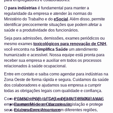
O
para indústrias
é fundamental para manter a
regularidade da empresa e atender às normas do
Ministério do Trabalho e do
eSocial
. Além disso, permite
identificar precocemente situações que podem afetar a
saúde e a produtividade dos funcionários.
Seja para admissões, demissões, exames periódicos ou
mesmo exames
toxicológicos para renovação de CNH
,
você encontra na
Simplifica Saúde
um atendimento
humanizado e acessível. Nossa equipe está pronta para
receber sua empresa e auxiliar em todos os processos
relacionados à saúde ocupacional.
Entre em contato e saiba como agendar para indústrias na
Zona Oeste de forma rápida e segura. Cuidamos da saúde
dos colaboradores e ajudamos sua empresa a cumprir
todas as obrigações legais com qualidade e confiança.
Com o nosso serviço de Segurança do Trabalho, a sua
PCMSO / PGR / LTCAT e DEMAIS PROGRAMAS
empresa mantém-se em dia com a legislação e protege
Exames Médicos Ocupacionais
seus colaboradores. Atuamos em diferentes regiões,
Exames Complementares