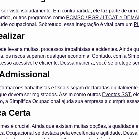
er visto isoladamente. Em contrapartida, ele faz parte de um 
artida, outros programas como
PCMSO / PGR / LTCAT e DEM
de ocupacional. Sobretudo, essa integração é vital para um
Pl
alizar
de levar a multas, processos trabalhistas e acidentes. Ainda
pa, os riscos superam qualquer economia. Contudo, com a Simp
cesso acessível e eficiente. Dessa maneira, você se protege s
 Admissional
formações trabalhistas e fiscais sejam declaradas digitalmente
que devem ser registrados. Assim como outros
Eventos SST
, e
o, a Simplifica Ocupacional ajuda sua empresa a cumprir essa
ca Certa
ames é crucial. Ainda que existam muitas opções, a qualidade e
fica Ocupacional se destaca pela excelência e agilidade. Dessa