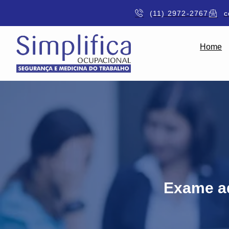
(11) 2972-2767
c
Home
Exame ad