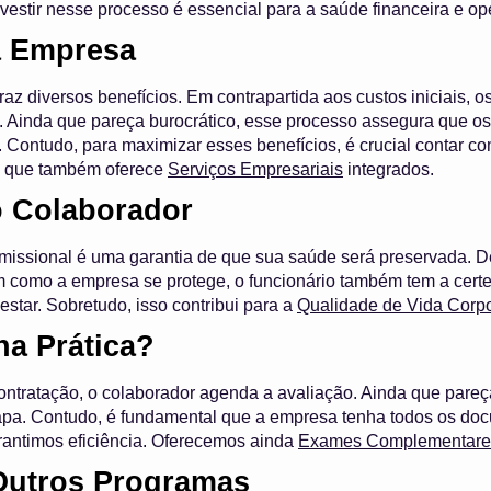
vestir nesse processo é essencial para a saúde financeira e op
a Empresa
raz diversos benefícios. Em contrapartida aos custos iniciais,
os. Ainda que pareça burocrático, esse processo assegura que 
r. Contudo, para maximizar esses benefícios, é crucial contar
, que também oferece
Serviços Empresariais
integrados.
o Colaborador
missional é uma garantia de que sua saúde será preservada. D
m como a empresa se protege, o funcionário também tem a cert
star. Sobretudo, isso contribui para a
Qualidade de Vida Corpo
a Prática?
ontratação, o colaborador agenda a avaliação. Ainda que pareç
tapa. Contudo, é fundamental que a empresa tenha todos os d
rantimos eficiência. Oferecemos ainda
Exames Complementare
Outros Programas