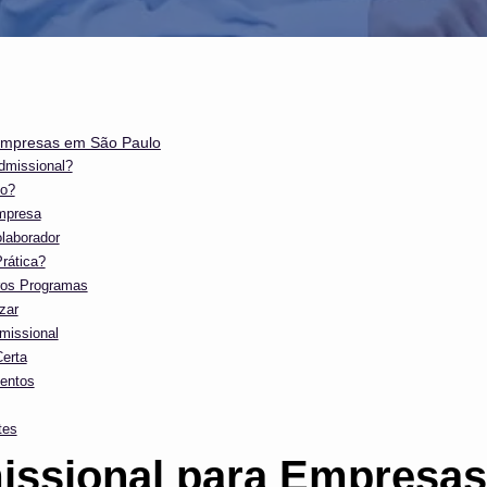
Empresas em São Paulo
dmissional?
io?
mpresa
laborador
rática?
ros Programas
zar
missional
Certa
mentos
tes
ssional para Empresa