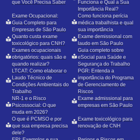
que Você Precisa Saber
Funciona e Qual a Sua
Importância Real?
Exame Ocupacional:
Como funciona perícia
Guia Completo para
médica trabalhista e qual
Empresas de São Paulo
sua importância
Quanto custa exame
Exame demissional com
toxicológico para CNH?
laudo em São Paulo
Exames ocupacionais
Guia completo sobre
obrigatórios: quais são e
eSocial para Saúde e
quando realizar?
Segurança do Trabalho
LTCAT: Como elaborar o
PGR: Entenda a
Laudo Técnico de
importância do Programa
Condições Ambientais do
de Gerenciamento de
Trabalho
Riscos
NR-1 e o Risco
Exame admissional para
Psicossocial: O que
empresas em São Paulo
muda em 2026?
O que é PCMSO e por
Exame toxicológico para
que sua empresa precisa
renovação de CNH
dele?
EPI: Exemplos e sua
Perigos e Riscos em