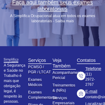
Faça aqui também seus exames
laboratoriais
A Simplifica Ocupacional atua em todos os exames
laboratoriais - Saiba mais
Serviços
Veja
Contatos
A Segurança
Também
PCMSO /
Telefone
e Saúde no
PGR / LTCAT
Acompanhamento
(11)
Trabalho é
Pericial
2972-
Exames
mais que
2767
Médicos
Treinamentos
obrigação
& (NRs)
legal, é
E-mail
Exames
respeito às
contato@sim
Complementares
Serviços
pessoas.
Empresariais
Localizaç
Plano de