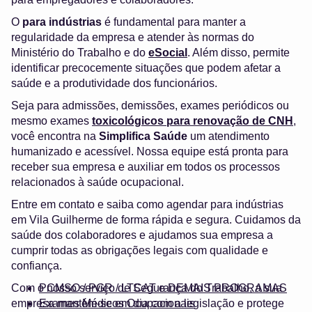
O
para indústrias
é fundamental para manter a
regularidade da empresa e atender às normas do
Ministério do Trabalho e do
eSocial
. Além disso, permite
identificar precocemente situações que podem afetar a
saúde e a produtividade dos funcionários.
Seja para admissões, demissões, exames periódicos ou
mesmo exames
toxicológicos para renovação de CNH
,
você encontra na
Simplifica Saúde
um atendimento
humanizado e acessível. Nossa equipe está pronta para
receber sua empresa e auxiliar em todos os processos
relacionados à saúde ocupacional.
Entre em contato e saiba como agendar para indústrias
em Vila Guilherme de forma rápida e segura. Cuidamos da
saúde dos colaboradores e ajudamos sua empresa a
cumprir todas as obrigações legais com qualidade e
confiança.
Com o nosso serviço de Segurança do Trabalho, a sua
PCMSO / PGR / LTCAT e DEMAIS PROGRAMAS
empresa mantém-se em dia com a legislação e protege
Exames Médicos Ocupacionais