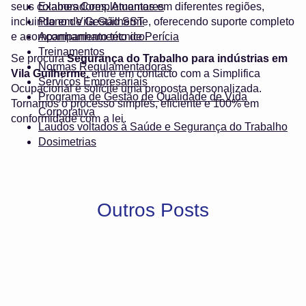
seus colaboradores. Atuamos em diferentes regiões,
Exames Complementares
incluindo em Vila Guilherme, oferecendo suporte completo
Plano de Gestão SST
e acompanhamento técnico.
Acompanhamento de Perícia
Treinamentos
Se procura
Segurança do Trabalho para indústrias em
Normas Regulamentadoras
Vila Guilherme
, entre em contacto com a Simplifica
Serviços Empresariais
Ocupacional e solicite uma proposta personalizada.
Programa de Gestão de Qualidade de Vida
Tornamos o processo simples, eficiente e 100% em
Corporativa
conformidade com a lei.
Laudos voltados à Saúde e Segurança do Trabalho
Dosimetrias
Outros Posts