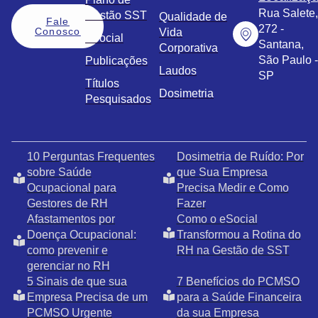
Rua Salete,
Gestão SST
Qualidade de
Fale
272 -
Conosco
Vida
eSocial
Santana,
Corporativa
São Paulo -
Publicações
Laudos
SP
Títulos
Dosimetria
Pesquisados
10 Perguntas Frequentes
Dosimetria de Ruído: Por
sobre Saúde
que Sua Empresa
Ocupacional para
Precisa Medir e Como
Gestores de RH
Fazer
Afastamentos por
Como o eSocial
Doença Ocupacional:
Transformou a Rotina do
como prevenir e
RH na Gestão de SST
gerenciar no RH
5 Sinais de que sua
7 Benefícios do PCMSO
Empresa Precisa de um
para a Saúde Financeira
PCMSO Urgente
da sua Empresa