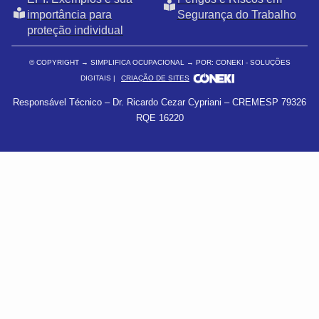
importância para
Segurança do Trabalho
proteção individual
© COPYRIGHT
→ SIMPLIFICA OCUPACIONAL → POR: CONEKI - SOLUÇÕES
DIGITAIS |
CRIAÇÃO DE SITES
Responsável Técnico – Dr. Ricardo Cezar Cypriani – CREMESP 79326
RQE 16220