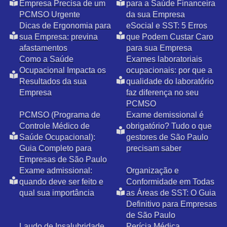
Empresa Precisa de um
para a Saúde Financeira
PCMSO Urgente
da sua Empresa
Dicas de Ergonomia para
eSocial e SST: 5 Erros
sua Empresa: previna
que Podem Custar Caro
afastamentos
para sua Empresa
Como a Saúde
Exames laboratoriais
Ocupacional Impacta os
ocupacionais: por que a
Resultados da sua
qualidade do laboratório
Empresa
faz diferença no seu
PCMSO
PCMSO (Programa de
Exame demissional é
Controle Médico de
obrigatório? Tudo o que
Saúde Ocupacional):
gestores de São Paulo
Guia Completo para
precisam saber
Empresas de São Paulo
Exame admissional:
Organização e
quando deve ser feito e
Conformidade em Todas
qual sua importância
as Áreas de SST: O Guia
Definitivo para Empresas
de São Paulo
Laudo de Insalubridade
Perícia Médica