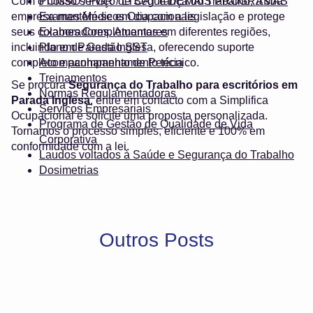
Com o nosso serviço de Segurança do Trabalho, a sua
PCMSO / PGR / LTCAT e DEMAIS PROGRAMAS
empresa mantém-se em dia com a legislação e protege
Exames Médicos Ocupacionais
seus colaboradores. Atuamos em diferentes regiões,
Exames Complementares
incluindo em Parada Inglesa, oferecendo suporte
Plano de Gestão SST
completo e acompanhamento técnico.
Acompanhamento de Perícia
Treinamentos
Se procura
Segurança do Trabalho para escritórios em
Normas Regulamentadoras
Parada Inglesa
, entre em contacto com a Simplifica
Serviços Empresariais
Ocupacional e solicite uma proposta personalizada.
Programa de Gestão de Qualidade de Vida
Tornamos o processo simples, eficiente e 100% em
Corporativa
conformidade com a lei.
Laudos voltados à Saúde e Segurança do Trabalho
Dosimetrias
Outros Posts