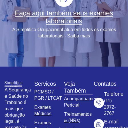
Faça aqui também seus exames
laboratoriais
A Simplifica Ocupacional atua em todos os exames
laboratoriais - Saiba mais
Serviços
Veja
Contatos
A Segurança
Também
PCMSO /
Telefone
e Saúde no
PGR / LTCAT
Acompanhamento
(11)
Trabalho é
Pericial
2972-
Exames
mais que
2767
Médicos
Treinamentos
obrigação
& (NRs)
legal, é
E-mail
Exames
respeito às