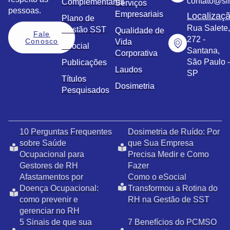
contato@sim
Complementares
Serviços
pessoas.
Empresariais
Localizaç
Plano de
Rua Salete,
Gestão SST
Qualidade de
Fale
272 -
Conosco
Vida
eSocial
Santana,
Corporativa
São Paulo -
Publicações
Laudos
SP
Títulos
Dosimetria
Pesquisados
10 Perguntas Frequentes
Dosimetria de Ruído: Por
sobre Saúde
que Sua Empresa
Ocupacional para
Precisa Medir e Como
Gestores de RH
Fazer
Afastamentos por
Como o eSocial
Doença Ocupacional:
Transformou a Rotina do
como prevenir e
RH na Gestão de SST
gerenciar no RH
5 Sinais de que sua
7 Benefícios do PCMSO