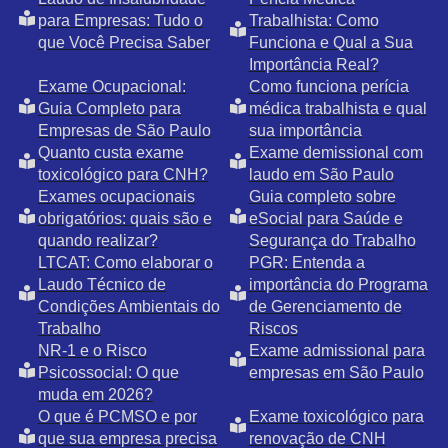
para Empresas: Tudo o
Trabalhista: Como
que Você Precisa Saber
Funciona e Qual a Sua
Importância Real?
Exame Ocupacional:
Como funciona perícia
Guia Completo para
médica trabalhista e qual
Empresas de São Paulo
sua importância
Quanto custa exame
Exame demissional com
toxicológico para CNH?
laudo em São Paulo
Exames ocupacionais
Guia completo sobre
obrigatórios: quais são e
eSocial para Saúde e
quando realizar?
Segurança do Trabalho
LTCAT: Como elaborar o
PGR: Entenda a
Laudo Técnico de
importância do Programa
Condições Ambientais do
de Gerenciamento de
Trabalho
Riscos
NR-1 e o Risco
Exame admissional para
Psicossocial: O que
empresas em São Paulo
muda em 2026?
O que é PCMSO e por
Exame toxicológico para
que sua empresa precisa
renovação de CNH