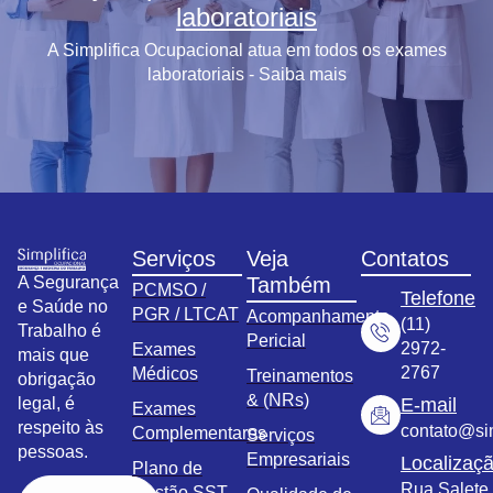
laboratoriais
A Simplifica Ocupacional atua em todos os exames
laboratoriais - Saiba mais
Serviços
Veja
Contatos
A Segurança
Também
PCMSO /
Telefone
e Saúde no
PGR / LTCAT
Acompanhamento
(11)
Trabalho é
Pericial
2972-
Exames
mais que
2767
Médicos
Treinamentos
obrigação
& (NRs)
legal, é
E-mail
Exames
respeito às
contato@sim
Complementares
Serviços
pessoas.
Empresariais
Localizaç
Plano de
Rua Salete,
Gestão SST