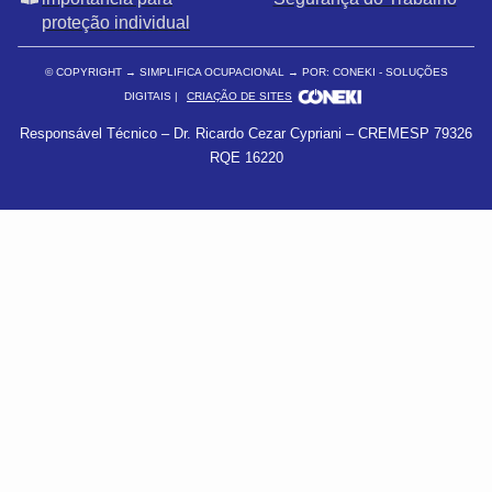
proteção individual
© COPYRIGHT
→ SIMPLIFICA OCUPACIONAL → POR: CONEKI - SOLUÇÕES
DIGITAIS |
CRIAÇÃO DE SITES
Responsável Técnico – Dr. Ricardo Cezar Cypriani – CREMESP 79326
RQE 16220