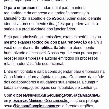
O
para empresas
é fundamental para manter a
regularidade da empresa e atender às normas do
Ministério do Trabalho e do
eSocial
. Além disso, permite
identificar precocemente situações que podem afetar a
saúde e a produtividade dos funcionários.
Seja para admissões, demissões, exames periódicos ou
mesmo exames
toxicológicos para renovação de CNH
,
você encontra na
Simplifica Saúde
um atendimento
humanizado e acessível. Nossa equipe está pronta para
receber sua empresa e auxiliar em todos os processos
relacionados à saúde ocupacional.
Entre em contato e saiba como agendar para empresas na
Zona Norte de forma rápida e segura. Cuidamos da saúde
dos colaboradores e ajudamos sua empresa a cumprir
todas as obrigações legais com qualidade e confiança.
Com o nosso serviço de Segurança do Trabalho, a sua
PCMSO / PGR / LTCAT e DEMAIS PROGRAMAS
empresa mantém-se em dia com a legislação e protege
Exames Médicos Ocupacionais
seus colaboradores. Atuamos em diferentes regiões,
Exames Complementares