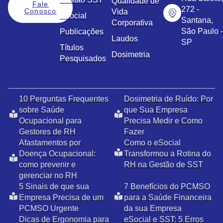
Qualidade de
Fale
272 -
Conosco
Vida
eSocial
Santana,
Corporativa
São Paulo -
Publicações
Laudos
SP
Títulos
Dosimetria
Pesquisados
10 Perguntas Frequentes
Dosimetria de Ruído: Por
sobre Saúde
que Sua Empresa
Ocupacional para
Precisa Medir e Como
Gestores de RH
Fazer
Afastamentos por
Como o eSocial
Doença Ocupacional:
Transformou a Rotina do
como prevenir e
RH na Gestão de SST
gerenciar no RH
5 Sinais de que sua
7 Benefícios do PCMSO
Empresa Precisa de um
para a Saúde Financeira
PCMSO Urgente
da sua Empresa
Dicas de Ergonomia para
eSocial e SST: 5 Erros