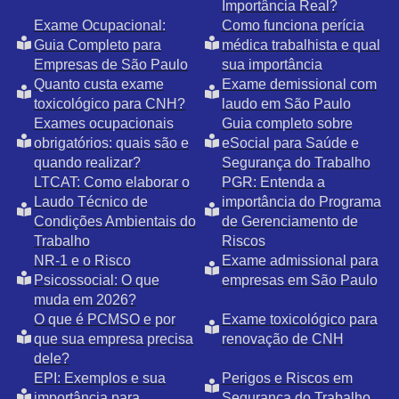
Importância Real?
Exame Ocupacional:
Como funciona perícia
Guia Completo para
médica trabalhista e qual
Empresas de São Paulo
sua importância
Quanto custa exame
Exame demissional com
toxicológico para CNH?
laudo em São Paulo
Exames ocupacionais
Guia completo sobre
obrigatórios: quais são e
eSocial para Saúde e
quando realizar?
Segurança do Trabalho
LTCAT: Como elaborar o
PGR: Entenda a
Laudo Técnico de
importância do Programa
Condições Ambientais do
de Gerenciamento de
Trabalho
Riscos
NR-1 e o Risco
Exame admissional para
Psicossocial: O que
empresas em São Paulo
muda em 2026?
O que é PCMSO e por
Exame toxicológico para
que sua empresa precisa
renovação de CNH
dele?
EPI: Exemplos e sua
Perigos e Riscos em
importância para
Segurança do Trabalho