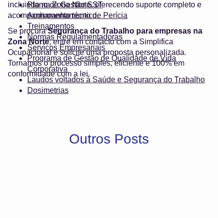
incluindo na Zona Norte, oferecendo suporte completo e
Plano de Gestão SST
acompanhamento técnico.
Acompanhamento de Perícia
Treinamentos
Se procura
Segurança do Trabalho para empresas na
Normas Regulamentadoras
Zona Norte
, entre em contacto com a Simplifica
Serviços Empresariais
Ocupacional e solicite uma proposta personalizada.
Programa de Gestão de Qualidade de Vida
Tornamos o processo simples, eficiente e 100% em
Corporativa
conformidade com a lei.
Laudos voltados à Saúde e Segurança do Trabalho
Dosimetrias
Outros Posts