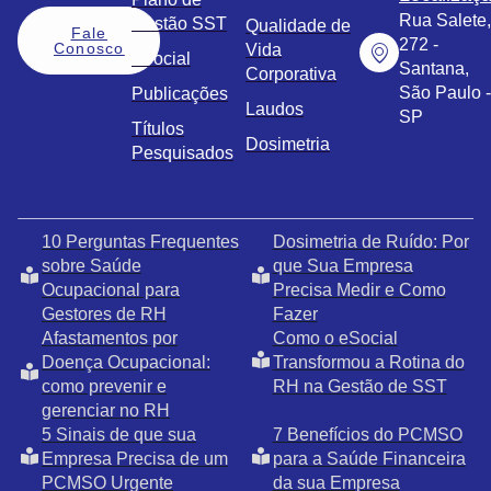
Rua Salete,
Gestão SST
Qualidade de
Fale
272 -
Conosco
Vida
eSocial
Santana,
Corporativa
São Paulo -
Publicações
Laudos
SP
Títulos
Dosimetria
Pesquisados
10 Perguntas Frequentes
Dosimetria de Ruído: Por
sobre Saúde
que Sua Empresa
Ocupacional para
Precisa Medir e Como
Gestores de RH
Fazer
Afastamentos por
Como o eSocial
Doença Ocupacional:
Transformou a Rotina do
como prevenir e
RH na Gestão de SST
gerenciar no RH
5 Sinais de que sua
7 Benefícios do PCMSO
Empresa Precisa de um
para a Saúde Financeira
PCMSO Urgente
da sua Empresa