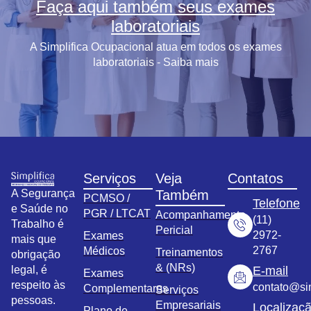
Faça aqui também seus exames
laboratoriais
A Simplifica Ocupacional atua em todos os exames
laboratoriais - Saiba mais
Serviços
Veja
Contatos
A Segurança
Também
PCMSO /
Telefone
e Saúde no
PGR / LTCAT
Acompanhamento
(11)
Trabalho é
Pericial
2972-
Exames
mais que
2767
Médicos
Treinamentos
obrigação
& (NRs)
legal, é
E-mail
Exames
respeito às
contato@sim
Complementares
Serviços
pessoas.
Empresariais
Localizaç
Plano de