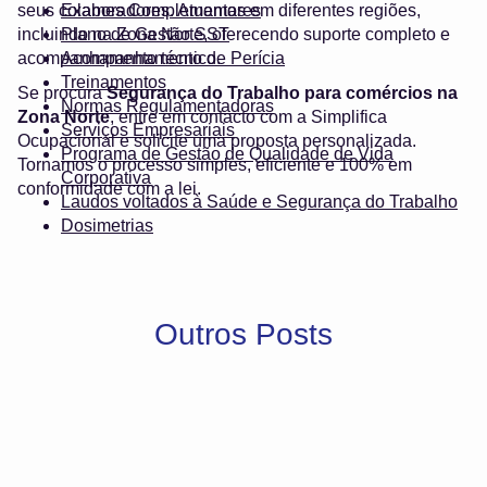
seus colaboradores. Atuamos em diferentes regiões,
Exames Complementares
incluindo na Zona Norte, oferecendo suporte completo e
Plano de Gestão SST
acompanhamento técnico.
Acompanhamento de Perícia
Treinamentos
Se procura
Segurança do Trabalho para comércios na
Normas Regulamentadoras
Zona Norte
, entre em contacto com a Simplifica
Serviços Empresariais
Ocupacional e solicite uma proposta personalizada.
Programa de Gestão de Qualidade de Vida
Tornamos o processo simples, eficiente e 100% em
Corporativa
conformidade com a lei.
Laudos voltados à Saúde e Segurança do Trabalho
Dosimetrias
Outros Posts