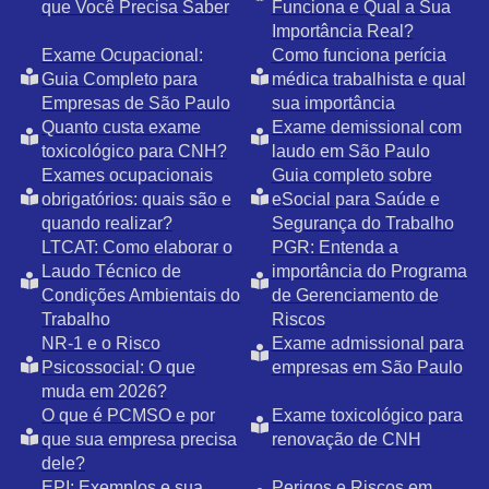
que Você Precisa Saber
Funciona e Qual a Sua
Importância Real?
Exame Ocupacional:
Como funciona perícia
Guia Completo para
médica trabalhista e qual
Empresas de São Paulo
sua importância
Quanto custa exame
Exame demissional com
toxicológico para CNH?
laudo em São Paulo
Exames ocupacionais
Guia completo sobre
obrigatórios: quais são e
eSocial para Saúde e
quando realizar?
Segurança do Trabalho
LTCAT: Como elaborar o
PGR: Entenda a
Laudo Técnico de
importância do Programa
Condições Ambientais do
de Gerenciamento de
Trabalho
Riscos
NR-1 e o Risco
Exame admissional para
Psicossocial: O que
empresas em São Paulo
muda em 2026?
O que é PCMSO e por
Exame toxicológico para
que sua empresa precisa
renovação de CNH
dele?
EPI: Exemplos e sua
Perigos e Riscos em