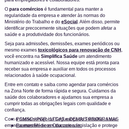
O
para comércios
é fundamental para manter a
regularidade da empresa e atender às normas do
Ministério do Trabalho e do
eSocial
. Além disso, permite
identificar precocemente situações que podem afetar a
saúde e a produtividade dos funcionários.
Seja para admissões, demissões, exames periódicos ou
mesmo exames
toxicológicos para renovação de CNH
,
você encontra na
Simplifica Saúde
um atendimento
humanizado e acessível. Nossa equipe está pronta para
receber sua empresa e auxiliar em todos os processos
relacionados à saúde ocupacional.
Entre em contato e saiba como agendar para comércios
na Zona Norte de forma rápida e segura. Cuidamos da
saúde dos colaboradores e ajudamos sua empresa a
cumprir todas as obrigações legais com qualidade e
confiança.
Com o nosso serviço de Segurança do Trabalho, a sua
PCMSO / PGR / LTCAT e DEMAIS PROGRAMAS
empresa mantém-se em dia com a legislação e protege
Exames Médicos Ocupacionais