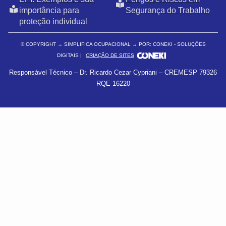
importância para
Segurança do Trabalho
proteção individual
© COPYRIGHT
→ SIMPLIFICA OCUPACIONAL → POR: CONEKI - SOLUÇÕES
DIGITAIS |
CRIAÇÃO DE SITES
Responsável Técnico – Dr. Ricardo Cezar Cypriani – CREMESP 79326
RQE 16220