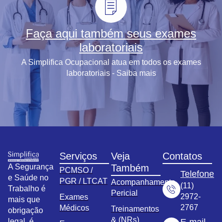
Faça aqui também seus exames
laboratoriais
A Simplifica Ocupacional atua em todos os exames
laboratoriais - Saiba mais
Serviços
Veja
Contatos
A Segurança
Também
PCMSO /
Telefone
e Saúde no
PGR / LTCAT
Acompanhamento
(11)
Trabalho é
Pericial
2972-
Exames
mais que
2767
Médicos
Treinamentos
obrigação
& (NRs)
legal, é