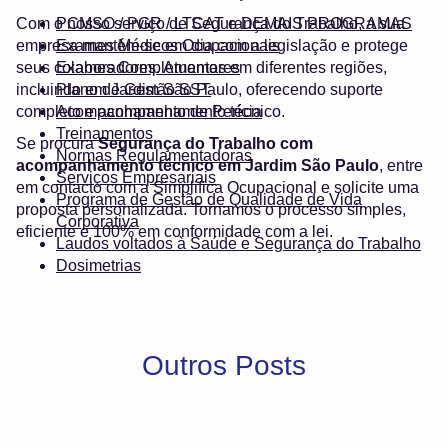
Com o nosso serviço de Segurança do Trabalho, a sua
PCMSO / PGR / LTCAT e DEMAIS PROGRAMAS
empresa mantém-se em dia com a legislação e protege
Exames Médicos Ocupacionais
seus colaboradores. Atuamos em diferentes regiões,
Exames Complementares
incluindo em Jardim São Paulo, oferecendo suporte
Plano de Gestão SST
completo e acompanhamento técnico.
Acompanhamento de Perícia
Treinamentos
Se procura
Segurança do Trabalho com
Normas Regulamentadoras
acompanhamento técnico em Jardim São Paulo
, entre
Serviços Empresariais
em contacto com a Simplifica Ocupacional e solicite uma
Programa de Gestão de Qualidade de Vida
proposta personalizada. Tornamos o processo simples,
Corporativa
eficiente e 100% em conformidade com a lei.
Laudos voltados à Saúde e Segurança do Trabalho
Dosimetrias
Outros Posts