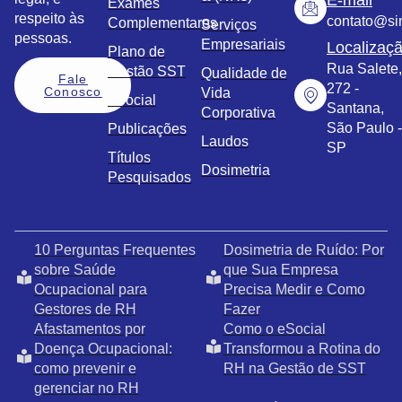
E-mail
Exames
respeito às
contato@sim
Complementares
Serviços
pessoas.
Empresariais
Localizaç
Plano de
Rua Salete,
Gestão SST
Qualidade de
Fale
272 -
Conosco
Vida
eSocial
Santana,
Corporativa
São Paulo -
Publicações
Laudos
SP
Títulos
Dosimetria
Pesquisados
10 Perguntas Frequentes
Dosimetria de Ruído: Por
sobre Saúde
que Sua Empresa
Ocupacional para
Precisa Medir e Como
Gestores de RH
Fazer
Afastamentos por
Como o eSocial
Doença Ocupacional:
Transformou a Rotina do
como prevenir e
RH na Gestão de SST
gerenciar no RH