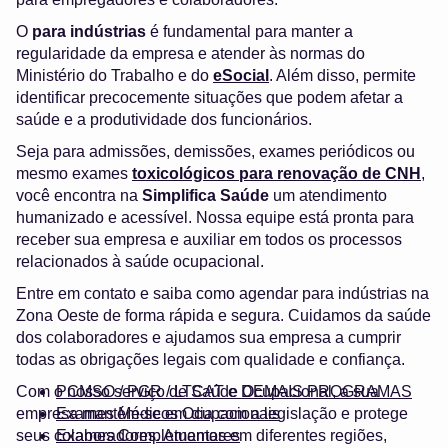
O
para indústrias
é fundamental para manter a
regularidade da empresa e atender às normas do
Ministério do Trabalho e do
eSocial
. Além disso, permite
identificar precocemente situações que podem afetar a
saúde e a produtividade dos funcionários.
Seja para admissões, demissões, exames periódicos ou
mesmo exames
toxicológicos para renovação de CNH
,
você encontra na
Simplifica Saúde
um atendimento
humanizado e acessível. Nossa equipe está pronta para
receber sua empresa e auxiliar em todos os processos
relacionados à saúde ocupacional.
Entre em contato e saiba como agendar para indústrias na
Zona Oeste de forma rápida e segura. Cuidamos da saúde
dos colaboradores e ajudamos sua empresa a cumprir
todas as obrigações legais com qualidade e confiança.
Com o nosso serviço de Saúde Ocupacional, a sua
PCMSO / PGR / LTCAT e DEMAIS PROGRAMAS
empresa mantém-se em dia com a legislação e protege
Exames Médicos Ocupacionais
seus colaboradores. Atuamos em diferentes regiões,
Exames Complementares