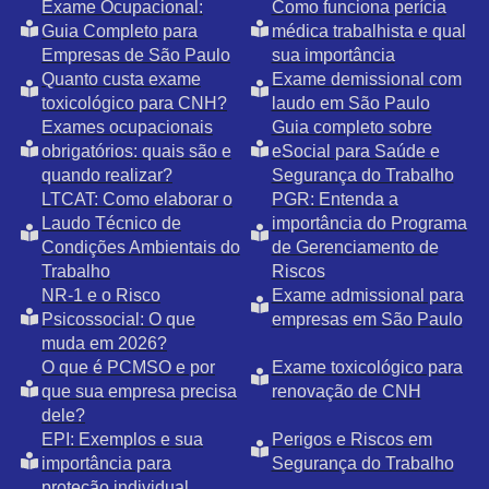
Exame Ocupacional:
Como funciona perícia
Guia Completo para
médica trabalhista e qual
Empresas de São Paulo
sua importância
Quanto custa exame
Exame demissional com
toxicológico para CNH?
laudo em São Paulo
Exames ocupacionais
Guia completo sobre
obrigatórios: quais são e
eSocial para Saúde e
quando realizar?
Segurança do Trabalho
LTCAT: Como elaborar o
PGR: Entenda a
Laudo Técnico de
importância do Programa
Condições Ambientais do
de Gerenciamento de
Trabalho
Riscos
NR-1 e o Risco
Exame admissional para
Psicossocial: O que
empresas em São Paulo
muda em 2026?
O que é PCMSO e por
Exame toxicológico para
que sua empresa precisa
renovação de CNH
dele?
EPI: Exemplos e sua
Perigos e Riscos em
importância para
Segurança do Trabalho
proteção individual