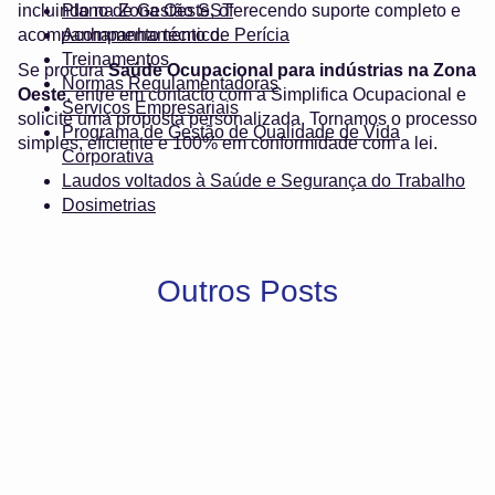
incluindo na Zona Oeste, oferecendo suporte completo e
Plano de Gestão SST
acompanhamento técnico.
Acompanhamento de Perícia
Treinamentos
Se procura
Saúde Ocupacional para indústrias na Zona
Normas Regulamentadoras
Oeste
, entre em contacto com a Simplifica Ocupacional e
Serviços Empresariais
solicite uma proposta personalizada. Tornamos o processo
Programa de Gestão de Qualidade de Vida
simples, eficiente e 100% em conformidade com a lei.
Corporativa
Laudos voltados à Saúde e Segurança do Trabalho
Dosimetrias
Outros Posts