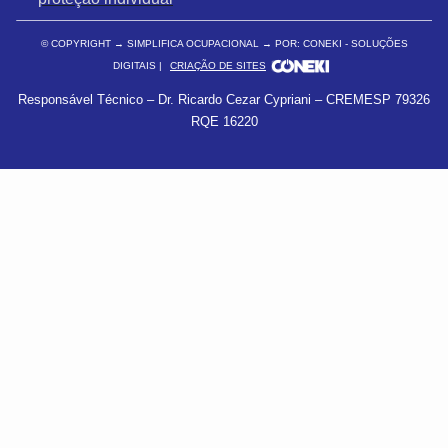
© COPYRIGHT
→ SIMPLIFICA OCUPACIONAL → POR: CONEKI - SOLUÇÕES
DIGITAIS |
CRIAÇÃO DE SITES
Responsável Técnico – Dr. Ricardo Cezar Cypriani – CREMESP 79326
RQE 16220