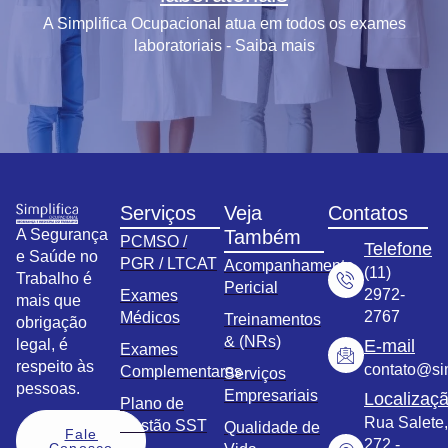
A Simplifica Ocupacional atua em todos os exames
laboratoriais - Saiba mais
Serviços
Veja
Contatos
A Segurança
Também
PCMSO /
Telefone
e Saúde no
PGR / LTCAT
Acompanhamento
(11)
Trabalho é
Pericial
2972-
Exames
mais que
2767
Médicos
Treinamentos
obrigação
& (NRs)
legal, é
E-mail
Exames
respeito às
contato@sim
Complementares
Serviços
pessoas.
Empresariais
Localizaç
Plano de
Rua Salete,
Gestão SST
Qualidade de
Fale
272 -
Conosco