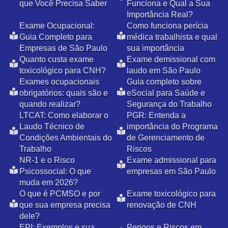
que Você Precisa Saber
Funciona e Qual a Sua
Importância Real?
Exame Ocupacional:
Como funciona perícia
Guia Completo para
médica trabalhista e qual
Empresas de São Paulo
sua importância
Quanto custa exame
Exame demissional com
toxicológico para CNH?
laudo em São Paulo
Exames ocupacionais
Guia completo sobre
obrigatórios: quais são e
eSocial para Saúde e
quando realizar?
Segurança do Trabalho
LTCAT: Como elaborar o
PGR: Entenda a
Laudo Técnico de
importância do Programa
Condições Ambientais do
de Gerenciamento de
Trabalho
Riscos
NR-1 e o Risco
Exame admissional para
Psicossocial: O que
empresas em São Paulo
muda em 2026?
O que é PCMSO e por
Exame toxicológico para
que sua empresa precisa
renovação de CNH
dele?
EPI: Exemplos e sua
Perigos e Riscos em