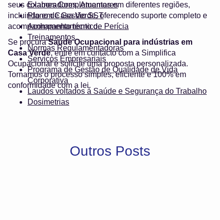
seus colaboradores. Atuamos em diferentes regiões,
Exames Complementares
incluindo em Casa Verde, oferecendo suporte completo e
Plano de Gestão SST
acompanhamento técnico.
Acompanhamento de Perícia
Treinamentos
Se procura
Saúde Ocupacional para indústrias em
Normas Regulamentadoras
Casa Verde
, entre em contacto com a Simplifica
Serviços Empresariais
Ocupacional e solicite uma proposta personalizada.
Programa de Gestão de Qualidade de Vida
Tornamos o processo simples, eficiente e 100% em
Corporativa
conformidade com a lei.
Laudos voltados à Saúde e Segurança do Trabalho
Dosimetrias
Outros Posts