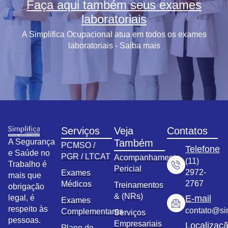
Faça aqui também seus exames
laboratoriais
A Simplifica Ocupacional atua em todos os exames
laboratoriais - Saiba mais
Serviços
Veja
Contatos
A Segurança
Também
PCMSO /
Telefone
e Saúde no
PGR / LTCAT
Acompanhamento
(11)
Trabalho é
Pericial
2972-
Exames
mais que
2767
Médicos
Treinamentos
obrigação
& (NRs)
legal, é
E-mail
Exames
respeito às
contato@sim
Complementares
Serviços
pessoas.
Empresariais
Localizaç
Plano de