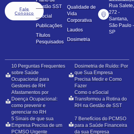
Rua Salete,
Gestão SST
Qualidade de
Fale
272 -
Conosco
Vida
eSocial
Santana,
Corporativa
São Paulo -
Publicações
Laudos
SP
Títulos
Dosimetria
Pesquisados
10 Perguntas Frequentes
Dosimetria de Ruído: Por
sobre Saúde
que Sua Empresa
Ocupacional para
Precisa Medir e Como
Gestores de RH
Fazer
Afastamentos por
Como o eSocial
Doença Ocupacional:
Transformou a Rotina do
como prevenir e
RH na Gestão de SST
gerenciar no RH
5 Sinais de que sua
7 Benefícios do PCMSO
Empresa Precisa de um
para a Saúde Financeira
PCMSO Urgente
da sua Empresa