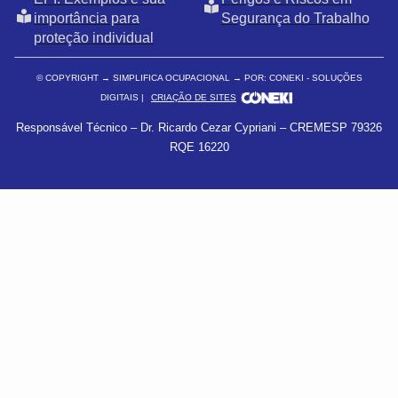
importância para
Segurança do Trabalho
proteção individual
© COPYRIGHT
→ SIMPLIFICA OCUPACIONAL → POR: CONEKI - SOLUÇÕES
DIGITAIS |
CRIAÇÃO DE SITES
Responsável Técnico – Dr. Ricardo Cezar Cypriani – CREMESP 79326
RQE 16220