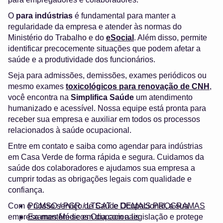
O
para indústrias
é fundamental para manter a
regularidade da empresa e atender às normas do
Ministério do Trabalho e do
eSocial
. Além disso, permite
identificar precocemente situações que podem afetar a
saúde e a produtividade dos funcionários.
Seja para admissões, demissões, exames periódicos ou
mesmo exames
toxicológicos para renovação de CNH
,
você encontra na
Simplifica Saúde
um atendimento
humanizado e acessível. Nossa equipe está pronta para
receber sua empresa e auxiliar em todos os processos
relacionados à saúde ocupacional.
Entre em contato e saiba como agendar para indústrias
em Casa Verde de forma rápida e segura. Cuidamos da
saúde dos colaboradores e ajudamos sua empresa a
cumprir todas as obrigações legais com qualidade e
confiança.
Com o nosso serviço de Saúde Ocupacional, a sua
PCMSO / PGR / LTCAT e DEMAIS PROGRAMAS
empresa mantém-se em dia com a legislação e protege
Exames Médicos Ocupacionais