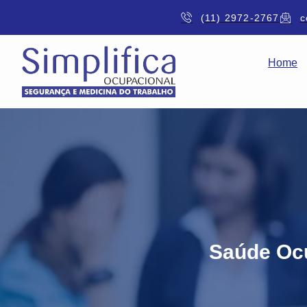
(11) 2972-2767
c
Home
Saúde Ocu