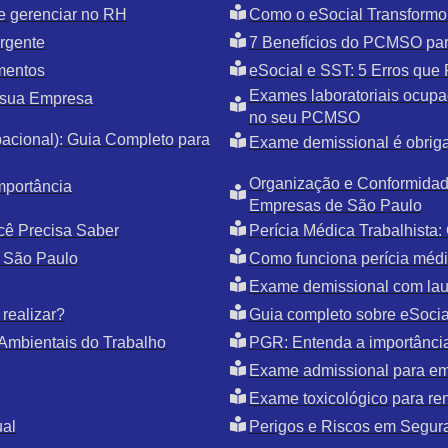
e gerenciar no RH
Como o eSocial Transformo
rgente
7 Benefícios do PCMSO par
mentos
eSocial e SST: 5 Erros qu
Exames laboratoriais ocupac
 sua Empresa
no seu PCMSO
cional): Guia Completo para
Exame demissional é obriga
Organização e Conformidade
mportância
Empresas de São Paulo
cê Precisa Saber
Perícia Médica Trabalhista
 São Paulo
Como funciona perícia médic
Exame demissional com la
realizar?
Guia completo sobre eSoci
Ambientais do Trabalho
PGR: Entenda a importânci
Exame admissional para e
Exame toxicológico para r
ual
Perigos e Riscos em Segur