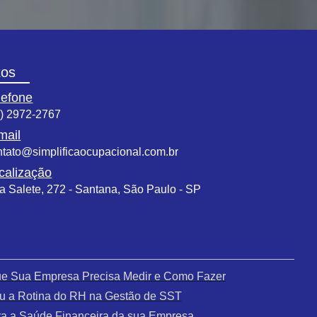
tos
lefone
1) 2972-2767
mail
ntato@simplificaocupacional.com.br
calização
a Salete, 272 - Santana, São Paulo - SP
que Sua Empresa Precisa Medir e Como Fazer
u a Rotina do RH na Gestão de SST
a a Saúde Financeira da sua Empresa