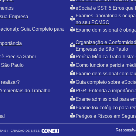
mentos
eSocial e SST: 5 Erros qu
Exames laboratoriais ocupac
 sua Empresa
no seu PCMSO
cional): Guia Completo para
Exame demissional é obriga
Organização e Conformidade
mportância
Empresas de São Paulo
cê Precisa Saber
Perícia Médica Trabalhista
 São Paulo
Como funciona perícia médic
Exame demissional com la
realizar?
Guia completo sobre eSoci
Ambientais do Trabalho
PGR: Entenda a importânci
Exame admissional para e
Exame toxicológico para r
ual
Perigos e Riscos em Segur
Responsáve
TAIS |
CRIAÇÃO DE SITES