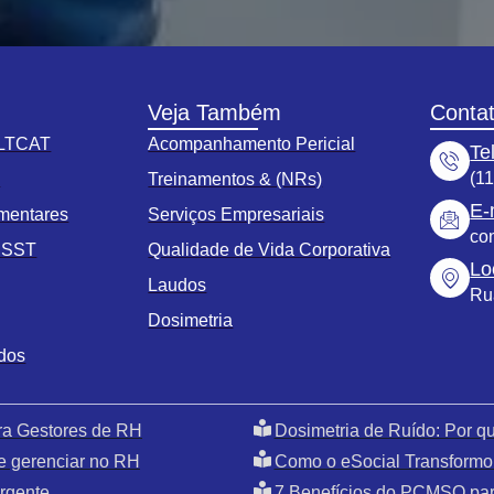
Veja Também
Conta
 LTCAT
Acompanhamento Pericial
Te
(1
s
Treinamentos & (NRs)
E-
mentares
Serviços Empresariais
co
o SST
Qualidade de Vida Corporativa
Lo
Laudos
Ru
Dosimetria
ados
ra Gestores de RH
Dosimetria de Ruído: Por 
e gerenciar no RH
Como o eSocial Transformo
rgente
7 Benefícios do PCMSO par