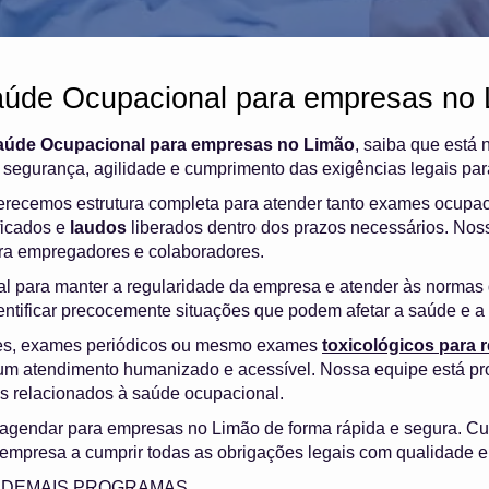
aúde Ocupacional para empresas no 
aúde Ocupacional para empresas no Limão
, saiba que está 
segurança, agilidade e cumprimento das exigências legais par
ferecemos estrutura completa para atender tanto exames ocupa
ficados e
laudos
liberados dentro dos prazos necessários. Nosso
ara empregadores e colaboradores.
l para manter a regularidade da empresa e atender às normas d
dentificar precocemente situações que podem afetar a saúde e a 
es, exames periódicos ou mesmo exames
toxicológicos para
m atendimento humanizado e acessível. Nossa equipe está pr
os relacionados à saúde ocupacional.
 agendar para empresas no Limão de forma rápida e segura. C
empresa a cumprir todas as obrigações legais com qualidade e
 e DEMAIS PROGRAMAS