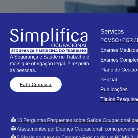
Serviços
PCMSO / PGR /
Exames Médico
A Segurança e Saúde no Trabalho é
Exames Comple
mais que obrigação legal, é respeito
Plano de Gestã
às pessoas.
eSocial
Fale Conosco
Publicações
Títulos Pesquis
10 Perguntas Frequentes sobre Saúde Ocupacional pa
Afastamentos por Doença Ocupacional: como prevenir 
5 Sinais de que sua Empresa Precisa de um PCMSO U