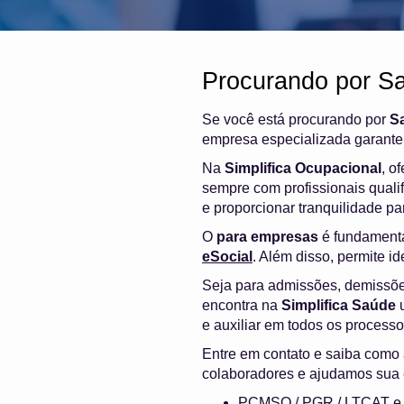
Procurando por S
Se você está procurando por
S
empresa especializada garante 
Na
Simplifica Ocupacional
, o
sempre com profissionais quali
e proporcionar tranquilidade p
O
para empresas
é fundamenta
eSocial
. Além disso, permite i
Seja para admissões, demissõ
encontra na
Simplifica Saúde
u
e auxiliar em todos os process
Entre em contato e saiba como
colaboradores e ajudamos sua 
PCMSO / PGR / LTCAT