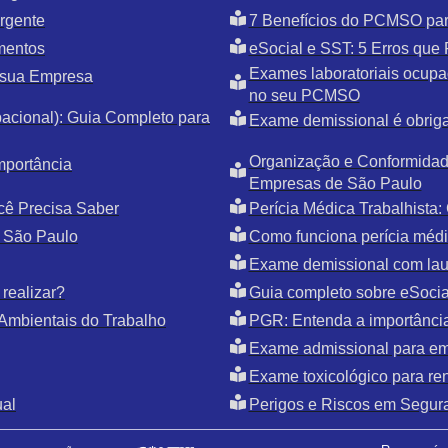
rgente
7 Benefícios do PCMSO par
mentos
eSocial e SST: 5 Erros qu
Exames laboratoriais ocupac
 sua Empresa
no seu PCMSO
cional): Guia Completo para
Exame demissional é obriga
Organização e Conformidade
mportância
Empresas de São Paulo
cê Precisa Saber
Perícia Médica Trabalhista
 São Paulo
Como funciona perícia médic
Exame demissional com la
realizar?
Guia completo sobre eSoci
Ambientais do Trabalho
PGR: Entenda a importânci
Exame admissional para e
Exame toxicológico para r
ual
Perigos e Riscos em Segur