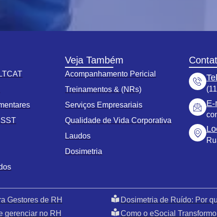
Veja Também
Conta
 LTCAT
Acompanhamento Pericial
Te
(1
s
Treinamentos & (NRs)
E-
mentares
Serviços Empresariais
co
o SST
Qualidade de Vida Corporativa
Lo
Laudos
Ru
Dosimetria
ados
ra Gestores de RH
Dosimetria de Ruído: Por 
e gerenciar no RH
Como o eSocial Transformo