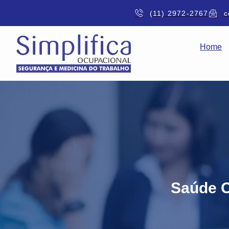
(11) 2972-2767
c
Home
Saúde O