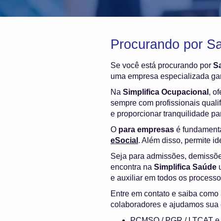
Procurando por S
Se você está procurando por
S
uma empresa especializada gar
Na
Simplifica Ocupacional
, o
sempre com profissionais quali
e proporcionar tranquilidade p
O
para empresas
é fundamenta
eSocial
. Além disso, permite i
Seja para admissões, demissõ
encontra na
Simplifica Saúde
u
e auxiliar em todos os process
Entre em contato e saiba como
colaboradores e ajudamos sua 
PCMSO / PGR / LTCAT