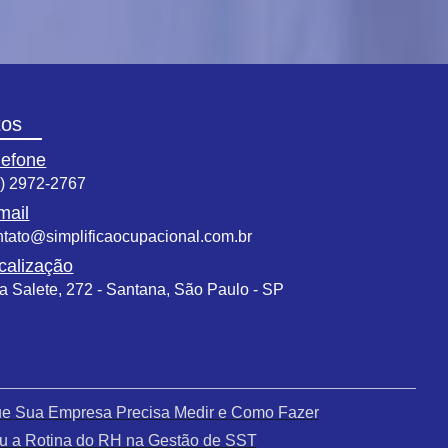
tos
lefone
1) 2972-2767
mail
ntato@simplificaocupacional.com.br
calização
a Salete, 272 - Santana, São Paulo - SP
que Sua Empresa Precisa Medir e Como Fazer
u a Rotina do RH na Gestão de SST