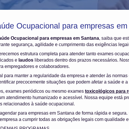
aúde Ocupacional para empresas em
aúde Ocupacional para empresas em Santana
, saiba que es
ante segurança, agilidade e cumprimento das exigências legai
ferecemos estrutura completa para atender tanto exames ocupa
ficados e
laudos
liberados dentro dos prazos necessários. Nosso
ara empregadores e colaboradores.
l para manter a regularidade da empresa e atender às normas d
dentificar precocemente situações que podem afetar a saúde e a 
es, exames periódicos ou mesmo exames
toxicológicos para
m atendimento humanizado e acessível. Nossa equipe está pr
os relacionados à saúde ocupacional.
 agendar para empresas em Santana de forma rápida e segura
empresa a cumprir todas as obrigações legais com qualidade e
 e DEMAIS PROGRAMAS