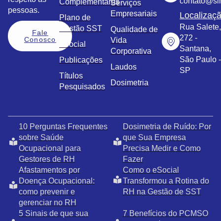
contato@sim
Complementares
Serviços
pessoas.
Empresariais
Localizaç
Plano de
Rua Salete,
Gestão SST
Qualidade de
Fale
272 -
Conosco
Vida
eSocial
Santana,
Corporativa
São Paulo -
Publicações
Laudos
SP
Títulos
Dosimetria
Pesquisados
10 Perguntas Frequentes
Dosimetria de Ruído: Por
sobre Saúde
que Sua Empresa
Ocupacional para
Precisa Medir e Como
Gestores de RH
Fazer
Afastamentos por
Como o eSocial
Doença Ocupacional:
Transformou a Rotina do
como prevenir e
RH na Gestão de SST
gerenciar no RH
5 Sinais de que sua
7 Benefícios do PCMSO