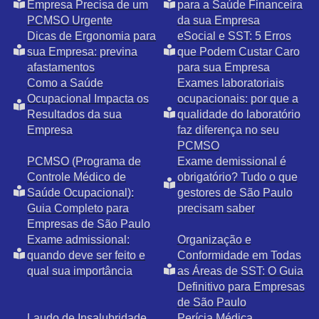
Empresa Precisa de um
para a Saúde Financeira
PCMSO Urgente
da sua Empresa
Dicas de Ergonomia para
eSocial e SST: 5 Erros
sua Empresa: previna
que Podem Custar Caro
afastamentos
para sua Empresa
Como a Saúde
Exames laboratoriais
Ocupacional Impacta os
ocupacionais: por que a
Resultados da sua
qualidade do laboratório
Empresa
faz diferença no seu
PCMSO
PCMSO (Programa de
Exame demissional é
Controle Médico de
obrigatório? Tudo o que
Saúde Ocupacional):
gestores de São Paulo
Guia Completo para
precisam saber
Empresas de São Paulo
Exame admissional:
Organização e
quando deve ser feito e
Conformidade em Todas
qual sua importância
as Áreas de SST: O Guia
Definitivo para Empresas
de São Paulo
Laudo de Insalubridade
Perícia Médica