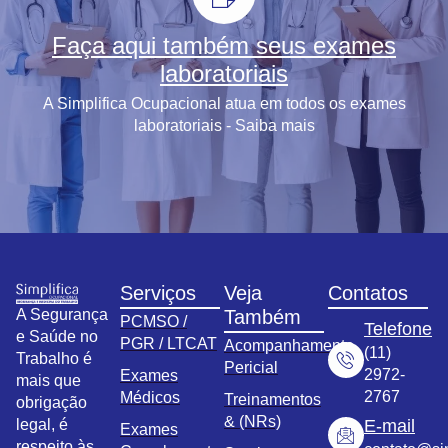
Faça aqui também seus exames
laboratoriais
A Simplifica Ocupacional atua em todos os exames
laboratoriais - Saiba mais
Serviços
Veja
Contatos
A Segurança
Também
PCMSO /
Telefone
e Saúde no
PGR / LTCAT
Acompanhamento
(11)
Trabalho é
Pericial
2972-
Exames
mais que
2767
Médicos
Treinamentos
obrigação
& (NRs)
legal, é
E-mail
Exames
respeito às