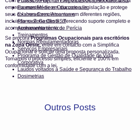
Com o nosso serviço de Programas Ocupacionais, a sua
PCMSO / PGR / LTCAT e DEMAIS PROGRAMAS
empresa mantém-se em dia com a legislação e protege
Exames Médicos Ocupacionais
seus colaboradores. Atuamos em diferentes regiões,
Exames Complementares
incluindo na Zona Oeste, oferecendo suporte completo e
Plano de Gestão SST
acompanhamento técnico.
Acompanhamento de Perícia
Treinamentos
Se procura
Programas Ocupacionais para escritórios
Normas Regulamentadoras
na Zona Oeste
, entre em contacto com a Simplifica
Serviços Empresariais
Ocupacional e solicite uma proposta personalizada.
Programa de Gestão de Qualidade de Vida
Tornamos o processo simples, eficiente e 100% em
Corporativa
conformidade com a lei.
Laudos voltados à Saúde e Segurança do Trabalho
Dosimetrias
Outros Posts