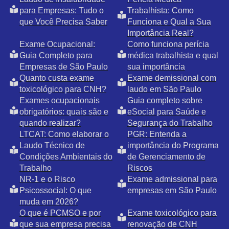
para Empresas: Tudo o
Trabalhista: Como
que Você Precisa Saber
Funciona e Qual a Sua
Importância Real?
Exame Ocupacional:
Como funciona perícia
Guia Completo para
médica trabalhista e qual
Empresas de São Paulo
sua importância
Quanto custa exame
Exame demissional com
toxicológico para CNH?
laudo em São Paulo
Exames ocupacionais
Guia completo sobre
obrigatórios: quais são e
eSocial para Saúde e
quando realizar?
Segurança do Trabalho
LTCAT: Como elaborar o
PGR: Entenda a
Laudo Técnico de
importância do Programa
Condições Ambientais do
de Gerenciamento de
Trabalho
Riscos
NR-1 e o Risco
Exame admissional para
Psicossocial: O que
empresas em São Paulo
muda em 2026?
O que é PCMSO e por
Exame toxicológico para
que sua empresa precisa
renovação de CNH