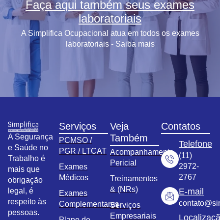
Faça aqui também seus exames
laboratoriais
A Simplifica Ocupacional atua em todos os exames
laboratoriais - Saiba mais
Serviços
Veja
Contatos
A Segurança
Também
PCMSO /
Telefone
e Saúde no
PGR / LTCAT
Acompanhamento
(11)
Trabalho é
Pericial
2972-
Exames
mais que
2767
Médicos
Treinamentos
obrigação
& (NRs)
legal, é
E-mail
Exames
respeito às
contato@sim
Complementares
Serviços
pessoas.
Empresariais
Localizaç
Plano de