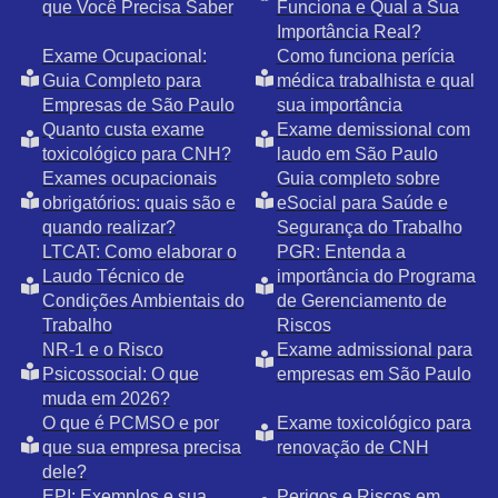
que Você Precisa Saber
Funciona e Qual a Sua
Importância Real?
Exame Ocupacional:
Como funciona perícia
Guia Completo para
médica trabalhista e qual
Empresas de São Paulo
sua importância
Quanto custa exame
Exame demissional com
toxicológico para CNH?
laudo em São Paulo
Exames ocupacionais
Guia completo sobre
obrigatórios: quais são e
eSocial para Saúde e
quando realizar?
Segurança do Trabalho
LTCAT: Como elaborar o
PGR: Entenda a
Laudo Técnico de
importância do Programa
Condições Ambientais do
de Gerenciamento de
Trabalho
Riscos
NR-1 e o Risco
Exame admissional para
Psicossocial: O que
empresas em São Paulo
muda em 2026?
O que é PCMSO e por
Exame toxicológico para
que sua empresa precisa
renovação de CNH
dele?
EPI: Exemplos e sua
Perigos e Riscos em