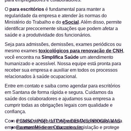
O
para escritórios
é fundamental para manter a
regularidade da empresa e atender às normas do
Ministério do Trabalho e do
eSocial
. Além disso, permite
identificar precocemente situações que podem afetar a
saúde e a produtividade dos funcionários.
Seja para admissões, demissões, exames periódicos ou
mesmo exames
toxicológicos para renovação de CNH
,
você encontra na
Simplifica Saúde
um atendimento
humanizado e acessível. Nossa equipe está pronta para
receber sua empresa e auxiliar em todos os processos
relacionados à saúde ocupacional.
Entre em contato e saiba como agendar para escritórios
em Santana de forma rápida e segura. Cuidamos da
saúde dos colaboradores e ajudamos sua empresa a
cumprir todas as obrigações legais com qualidade e
confiança.
Com o nosso serviço de Programas Ocupacionais, a sua
PCMSO / PGR / LTCAT e DEMAIS PROGRAMAS
empresa mantém-se em dia com a legislação e protege
Exames Médicos Ocupacionais