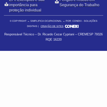
importância para
Segurança do Trabalho
proteção individual
© COPYRIGHT
→ SIMPLIFICA OCUPACIONAL → POR: CONEKI - SOLUÇÕES
DIGITAIS |
CRIAÇÃO DE SITES
Responsável Técnico – Dr. Ricardo Cezar Cypriani – CREMESP 79326
RQE 16220