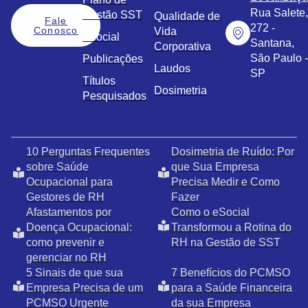
Rua Salete,
Gestão SST
Qualidade de
Fale
272 -
Conosco
Vida
eSocial
Santana,
Corporativa
São Paulo -
Publicações
Laudos
SP
Títulos
Dosimetria
Pesquisados
10 Perguntas Frequentes
Dosimetria de Ruído: Por
sobre Saúde
que Sua Empresa
Ocupacional para
Precisa Medir e Como
Gestores de RH
Fazer
Afastamentos por
Como o eSocial
Doença Ocupacional:
Transformou a Rotina do
como prevenir e
RH na Gestão de SST
gerenciar no RH
5 Sinais de que sua
7 Benefícios do PCMSO
Empresa Precisa de um
para a Saúde Financeira
PCMSO Urgente
da sua Empresa