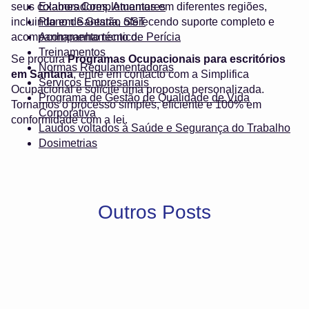
seus colaboradores. Atuamos em diferentes regiões,
Exames Complementares
incluindo em Santana, oferecendo suporte completo e
Plano de Gestão SST
acompanhamento técnico.
Acompanhamento de Perícia
Treinamentos
Se procura
Programas Ocupacionais para escritórios
Normas Regulamentadoras
em Santana
, entre em contacto com a Simplifica
Serviços Empresariais
Ocupacional e solicite uma proposta personalizada.
Programa de Gestão de Qualidade de Vida
Tornamos o processo simples, eficiente e 100% em
Corporativa
conformidade com a lei.
Laudos voltados à Saúde e Segurança do Trabalho
Dosimetrias
Outros Posts