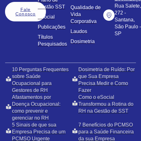
Rua Salete,
Gestão SST
Qualidade de
Fale
272 -
Conosco
Vida
eSocial
Santana,
Corporativa
São Paulo -
Publicações
Laudos
SP
Títulos
Dosimetria
Pesquisados
10 Perguntas Frequentes
Dosimetria de Ruído: Por
sobre Saúde
que Sua Empresa
Ocupacional para
Precisa Medir e Como
Gestores de RH
Fazer
Afastamentos por
Como o eSocial
Doença Ocupacional:
Transformou a Rotina do
como prevenir e
RH na Gestão de SST
gerenciar no RH
5 Sinais de que sua
7 Benefícios do PCMSO
Empresa Precisa de um
para a Saúde Financeira
PCMSO Urgente
da sua Empresa