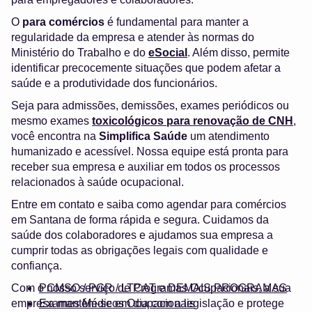
O
para comércios
é fundamental para manter a
regularidade da empresa e atender às normas do
Ministério do Trabalho e do
eSocial
. Além disso, permite
identificar precocemente situações que podem afetar a
saúde e a produtividade dos funcionários.
Seja para admissões, demissões, exames periódicos ou
mesmo exames
toxicológicos para renovação de CNH
,
você encontra na
Simplifica Saúde
um atendimento
humanizado e acessível. Nossa equipe está pronta para
receber sua empresa e auxiliar em todos os processos
relacionados à saúde ocupacional.
Entre em contato e saiba como agendar para comércios
em Santana de forma rápida e segura. Cuidamos da
saúde dos colaboradores e ajudamos sua empresa a
cumprir todas as obrigações legais com qualidade e
confiança.
Com o nosso serviço de Programas Ocupacionais, a sua
PCMSO / PGR / LTCAT e DEMAIS PROGRAMAS
empresa mantém-se em dia com a legislação e protege
Exames Médicos Ocupacionais