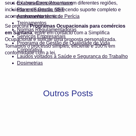
seus colaboradores. Atuamos em diferentes regiões,
Exames Complementares
incluindo em Santana, oferecendo suporte completo e
Plano de Gestão SST
acompanhamento técnico.
Acompanhamento de Perícia
Treinamentos
Se procura
Programas Ocupacionais para comércios
Normas Regulamentadoras
em Santana
, entre em contacto com a Simplifica
Serviços Empresariais
Ocupacional e solicite uma proposta personalizada.
Programa de Gestão de Qualidade de Vida
Tornamos o processo simples, eficiente e 100% em
Corporativa
conformidade com a lei.
Laudos voltados à Saúde e Segurança do Trabalho
Dosimetrias
Outros Posts