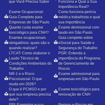
que Você Precisa Saber
Funciona e Qual a Sua
Importância Real?
Exame Ocupacional:
Como funciona perícia
Guia Completo para
médica trabalhista e qual
Empresas de São Paulo
sua importância
Quanto custa exame
Exame demissional com
toxicológico para CNH?
laudo em São Paulo
Exames ocupacionais
Guia completo sobre
obrigatórios: quais são e
eSocial para Saúde e
quando realizar?
Segurança do Trabalho
LTCAT: Como elaborar o
PGR: Entenda a
Laudo Técnico de
importância do Programa
Condições Ambientais do
de Gerenciamento de
Trabalho
Riscos
NR-1 e o Risco
Exame admissional para
Psicossocial: O que
empresas em São Paulo
muda em 2026?
O que é PCMSO e por
Exame toxicológico para
que sua empresa precisa
renovação de CNH
dele?
EPI: Exemplos e sua
Perigos e Riscos em