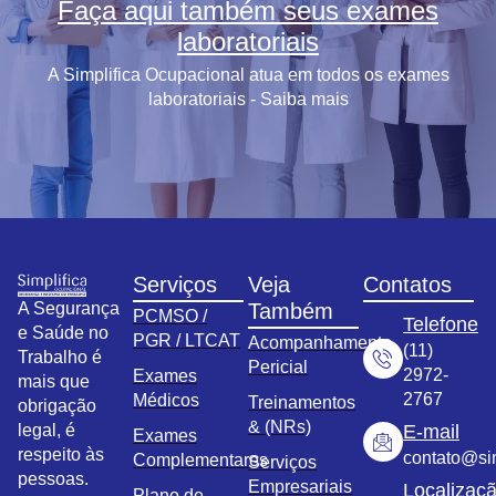
Faça aqui também seus exames
laboratoriais
A Simplifica Ocupacional atua em todos os exames
laboratoriais - Saiba mais
Serviços
Veja
Contatos
A Segurança
Também
PCMSO /
Telefone
e Saúde no
PGR / LTCAT
Acompanhamento
(11)
Trabalho é
Pericial
2972-
Exames
mais que
2767
Médicos
Treinamentos
obrigação
& (NRs)
legal, é
E-mail
Exames
respeito às
contato@sim
Complementares
Serviços
pessoas.
Empresariais
Localizaç
Plano de