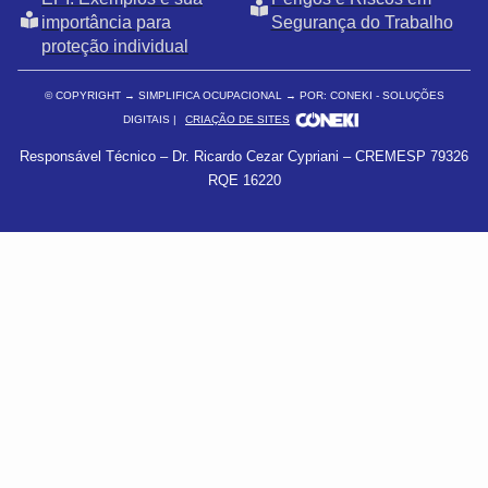
importância para
Segurança do Trabalho
proteção individual
© COPYRIGHT
→ SIMPLIFICA OCUPACIONAL → POR: CONEKI - SOLUÇÕES
DIGITAIS |
CRIAÇÃO DE SITES
Responsável Técnico – Dr. Ricardo Cezar Cypriani – CREMESP 79326
RQE 16220