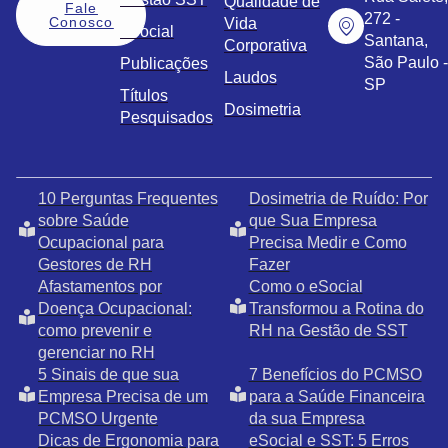
Qualidade de
Fale
272 -
Conosco
Vida
eSocial
Santana,
Corporativa
São Paulo -
Publicações
Laudos
SP
Títulos
Dosimetria
Pesquisados
10 Perguntas Frequentes
Dosimetria de Ruído: Por
sobre Saúde
que Sua Empresa
Ocupacional para
Precisa Medir e Como
Gestores de RH
Fazer
Afastamentos por
Como o eSocial
Doença Ocupacional:
Transformou a Rotina do
como prevenir e
RH na Gestão de SST
gerenciar no RH
5 Sinais de que sua
7 Benefícios do PCMSO
Empresa Precisa de um
para a Saúde Financeira
PCMSO Urgente
da sua Empresa
Dicas de Ergonomia para
eSocial e SST: 5 Erros