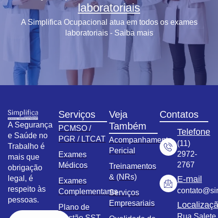
laboratoriais
A Simplifica Ocupacional atua em todos os exames
laboratoriais - Saiba mais
Serviços
Veja
Contatos
A Segurança
Também
PCMSO /
Telefone
e Saúde no
PGR / LTCAT
Acompanhamento
(11)
Trabalho é
Pericial
2972-
Exames
mais que
2767
Médicos
Treinamentos
obrigação
& (NRs)
legal, é
E-mail
Exames
respeito às
contato@sim
Complementares
Serviços
pessoas.
Empresariais
Localizaç
Plano de
Rua Salete,
Gestão SST