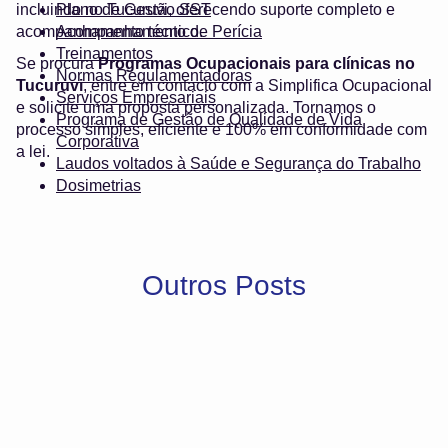
incluindo no Tucuruvi, oferecendo suporte completo e
Plano de Gestão SST
acompanhamento técnico.
Acompanhamento de Perícia
Treinamentos
Se procura
Programas Ocupacionais para clínicas no
Normas Regulamentadoras
Tucuruvi
, entre em contacto com a Simplifica Ocupacional
Serviços Empresariais
e solicite uma proposta personalizada. Tornamos o
Programa de Gestão de Qualidade de Vida
processo simples, eficiente e 100% em conformidade com
Corporativa
a lei.
Laudos voltados à Saúde e Segurança do Trabalho
Dosimetrias
Outros Posts