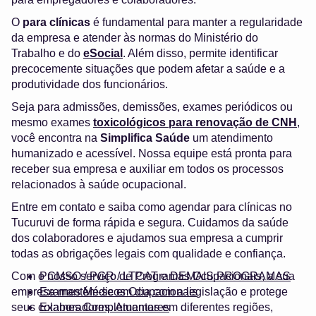
O
para clínicas
é fundamental para manter a regularidade
da empresa e atender às normas do Ministério do
Trabalho e do
eSocial
. Além disso, permite identificar
precocemente situações que podem afetar a saúde e a
produtividade dos funcionários.
Seja para admissões, demissões, exames periódicos ou
mesmo exames
toxicológicos para renovação de CNH
,
você encontra na
Simplifica Saúde
um atendimento
humanizado e acessível. Nossa equipe está pronta para
receber sua empresa e auxiliar em todos os processos
relacionados à saúde ocupacional.
Entre em contato e saiba como agendar para clínicas no
Tucuruvi de forma rápida e segura. Cuidamos da saúde
dos colaboradores e ajudamos sua empresa a cumprir
todas as obrigações legais com qualidade e confiança.
Com o nosso serviço de Programas Ocupacionais, a sua
PCMSO / PGR / LTCAT e DEMAIS PROGRAMAS
empresa mantém-se em dia com a legislação e protege
Exames Médicos Ocupacionais
seus colaboradores. Atuamos em diferentes regiões,
Exames Complementares