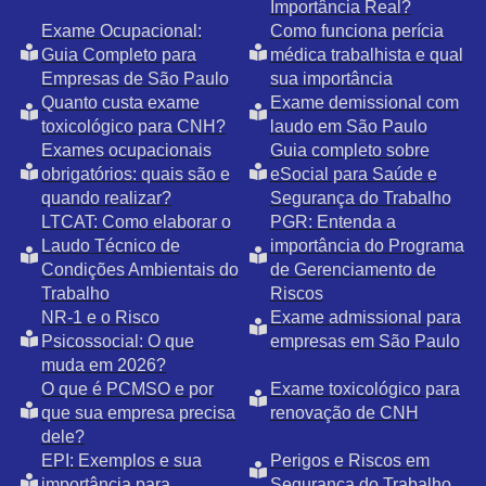
Importância Real?
Exame Ocupacional:
Como funciona perícia
Guia Completo para
médica trabalhista e qual
Empresas de São Paulo
sua importância
Quanto custa exame
Exame demissional com
toxicológico para CNH?
laudo em São Paulo
Exames ocupacionais
Guia completo sobre
obrigatórios: quais são e
eSocial para Saúde e
quando realizar?
Segurança do Trabalho
LTCAT: Como elaborar o
PGR: Entenda a
Laudo Técnico de
importância do Programa
Condições Ambientais do
de Gerenciamento de
Trabalho
Riscos
NR-1 e o Risco
Exame admissional para
Psicossocial: O que
empresas em São Paulo
muda em 2026?
O que é PCMSO e por
Exame toxicológico para
que sua empresa precisa
renovação de CNH
dele?
EPI: Exemplos e sua
Perigos e Riscos em
importância para
Segurança do Trabalho