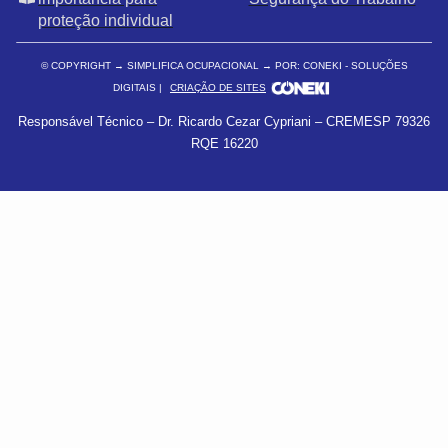
proteção individual
© COPYRIGHT
→ SIMPLIFICA OCUPACIONAL → POR: CONEKI - SOLUÇÕES
DIGITAIS |
CRIAÇÃO DE SITES
Responsável Técnico – Dr. Ricardo Cezar Cypriani – CREMESP 79326
RQE 16220