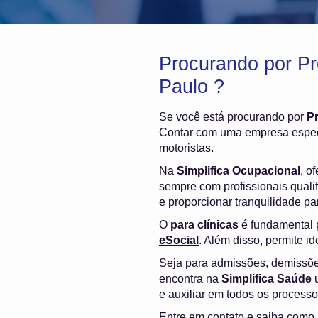
Procurando por Pr
Paulo ?
Se você está procurando por
P
Contar com uma empresa especi
motoristas.
Na
Simplifica Ocupacional
, o
sempre com profissionais quali
e proporcionar tranquilidade p
O
para clínicas
é fundamental p
eSocial
. Além disso, permite i
Seja para admissões, demissõ
encontra na
Simplifica Saúde
u
e auxiliar em todos os process
Entre em contato e saiba como