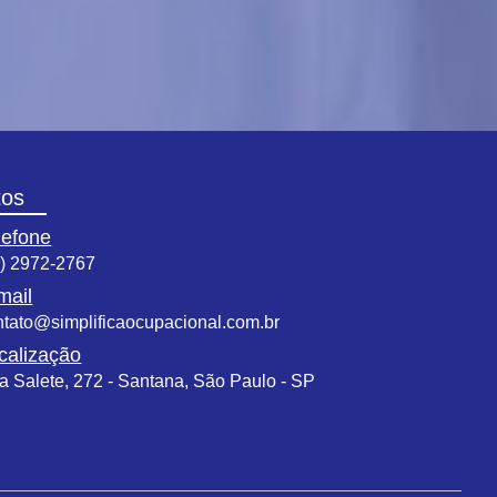
tos
lefone
1) 2972-2767
mail
ntato@simplificaocupacional.com.br
calização
a Salete, 272 - Santana, São Paulo - SP