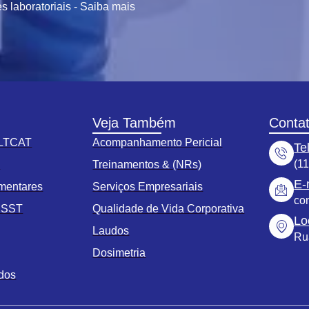
 laboratoriais - Saiba mais
Veja Também
Conta
 LTCAT
Acompanhamento Pericial
Te
(1
s
Treinamentos & (NRs)
E-
mentares
Serviços Empresariais
co
o SST
Qualidade de Vida Corporativa
Lo
Laudos
Ru
Dosimetria
ados