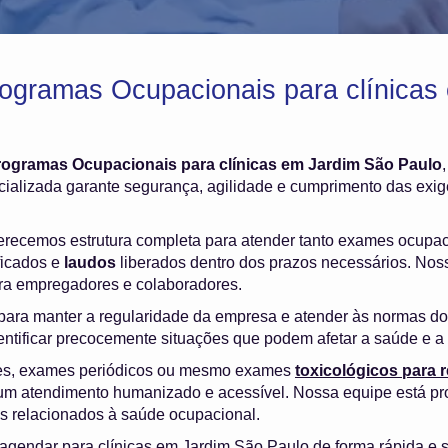
ogramas Ocupacionais para clínicas
rogramas Ocupacionais para clínicas em Jardim São Paulo
alizada garante segurança, agilidade e cumprimento das exig
ferecemos estrutura completa para atender tanto exames ocupa
ficados e
laudos
liberados dentro dos prazos necessários. Nosso
ara empregadores e colaboradores.
ara manter a regularidade da empresa e atender às normas do 
dentificar precocemente situações que podem afetar a saúde e a 
es, exames periódicos ou mesmo exames
toxicológicos para
m atendimento humanizado e acessível. Nossa equipe está pr
os relacionados à saúde ocupacional.
 agendar para clínicas em Jardim São Paulo de forma rápida e