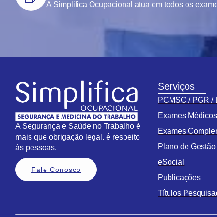
A Simplifica Ocupacional atua em todos os exames
Serviços
PCMSO / PGR /
Exames Médico
A Segurança e Saúde no Trabalho é
Exames Comple
mais que obrigação legal, é respeito
Plano de Gestã
às pessoas.
eSocial
Fale Conosco
Publicações
Títulos Pesquis