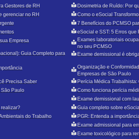
ra Gestores de RH
Dosimetria de Ruído: Por 
e gerenciar no RH
Como o eSocial Transformo
rgente
7 Benefícios do PCMSO par
mentos
eSocial e SST: 5 Erros qu
Exames laboratoriais ocupac
 sua Empresa
no seu PCMSO
cional): Guia Completo para
Exame demissional é obriga
Organização e Conformidade
mportância
Empresas de São Paulo
cê Precisa Saber
Perícia Médica Trabalhista
 São Paulo
Como funciona perícia médic
Exame demissional com la
realizar?
Guia completo sobre eSoci
Ambientais do Trabalho
PGR: Entenda a importânci
Exame admissional para e
Exame toxicológico para r