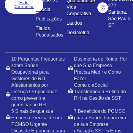
Qualidade de
Fale
272 -
Conosco
Vida
eSocial
Santana,
Corporativa
São Paulo -
Publicações
Laudos
SP
Títulos
Dosimetria
Pesquisados
10 Perguntas Frequentes
Dosimetria de Ruído: Por
sobre Saúde
que Sua Empresa
Ocupacional para
Precisa Medir e Como
Gestores de RH
Fazer
Afastamentos por
Como o eSocial
Doença Ocupacional:
Transformou a Rotina do
como prevenir e
RH na Gestão de SST
gerenciar no RH
5 Sinais de que sua
7 Benefícios do PCMSO
Empresa Precisa de um
para a Saúde Financeira
PCMSO Urgente
da sua Empresa
Dicas de Ergonomia para
eSocial e SST: 5 Erros