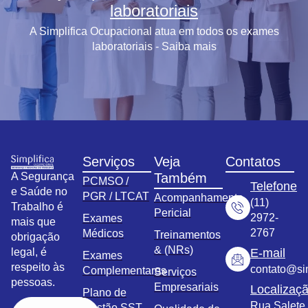
laboratoriais
A Simplifica Ocupacional atua em todos os exames
laboratoriais - Saiba mais
Serviços
Veja
Contatos
A Segurança
Também
PCMSO /
Telefone
e Saúde no
PGR / LTCAT
Acompanhamento
(11)
Trabalho é
Pericial
2972-
Exames
mais que
2767
Médicos
Treinamentos
obrigação
& (NRs)
legal, é
E-mail
Exames
respeito às
contato@sim
Complementares
Serviços
pessoas.
Empresariais
Localizaç
Plano de
Rua Salete,
Gestão SST