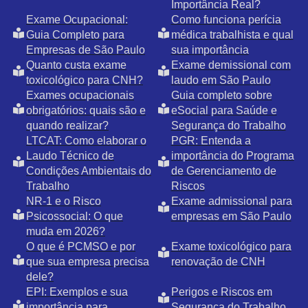
Importância Real?
Exame Ocupacional:
Como funciona perícia
Guia Completo para
médica trabalhista e qual
Empresas de São Paulo
sua importância
Quanto custa exame
Exame demissional com
toxicológico para CNH?
laudo em São Paulo
Exames ocupacionais
Guia completo sobre
obrigatórios: quais são e
eSocial para Saúde e
quando realizar?
Segurança do Trabalho
LTCAT: Como elaborar o
PGR: Entenda a
Laudo Técnico de
importância do Programa
Condições Ambientais do
de Gerenciamento de
Trabalho
Riscos
NR-1 e o Risco
Exame admissional para
Psicossocial: O que
empresas em São Paulo
muda em 2026?
O que é PCMSO e por
Exame toxicológico para
que sua empresa precisa
renovação de CNH
dele?
EPI: Exemplos e sua
Perigos e Riscos em
importância para
Segurança do Trabalho