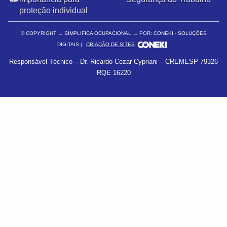
proteção individual
© COPYRIGHT
→ SIMPLIFICA OCUPACIONAL → POR: CONEKI - SOLUÇÕES
DIGITAIS |
CRIAÇÃO DE SITES
Responsável Técnico – Dr. Ricardo Cezar Cypriani – CREMESP 79326
RQE 16220