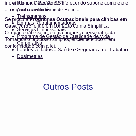
incluindo em Casa Verde, oferecendo suporte completo e
Plano de Gestão SST
acompanhamento técnico.
Acompanhamento de Perícia
Treinamentos
Se procura
Programas Ocupacionais para clínicas em
Normas Regulamentadoras
Casa Verde
, entre em contacto com a Simplifica
Serviços Empresariais
Ocupacional e solicite uma proposta personalizada.
Programa de Gestão de Qualidade de Vida
Tornamos o processo simples, eficiente e 100% em
Corporativa
conformidade com a lei.
Laudos voltados à Saúde e Segurança do Trabalho
Dosimetrias
Outros Posts