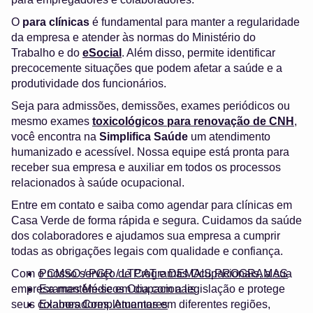
O
para clínicas
é fundamental para manter a regularidade
da empresa e atender às normas do Ministério do
Trabalho e do
eSocial
. Além disso, permite identificar
precocemente situações que podem afetar a saúde e a
produtividade dos funcionários.
Seja para admissões, demissões, exames periódicos ou
mesmo exames
toxicológicos para renovação de CNH
,
você encontra na
Simplifica Saúde
um atendimento
humanizado e acessível. Nossa equipe está pronta para
receber sua empresa e auxiliar em todos os processos
relacionados à saúde ocupacional.
Entre em contato e saiba como agendar para clínicas em
Casa Verde de forma rápida e segura. Cuidamos da saúde
dos colaboradores e ajudamos sua empresa a cumprir
todas as obrigações legais com qualidade e confiança.
Com o nosso serviço de Programas Ocupacionais, a sua
PCMSO / PGR / LTCAT e DEMAIS PROGRAMAS
empresa mantém-se em dia com a legislação e protege
Exames Médicos Ocupacionais
seus colaboradores. Atuamos em diferentes regiões,
Exames Complementares