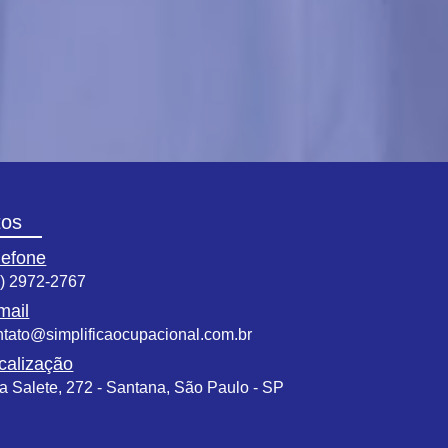
tos
lefone
1) 2972-2767
mail
ntato@simplificaocupacional.com.br
calização
a Salete, 272 - Santana, São Paulo - SP