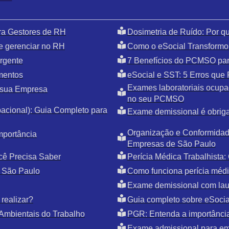
ra Gestores de RH
Dosimetria de Ruído: Por 
e gerenciar no RH
Como o eSocial Transformo
rgente
7 Benefícios do PCMSO par
mentos
eSocial e SST: 5 Erros qu
Exames laboratoriais ocupac
 sua Empresa
no seu PCMSO
cional): Guia Completo para
Exame demissional é obriga
Organização e Conformidade
mportância
Empresas de São Paulo
cê Precisa Saber
Perícia Médica Trabalhista
 São Paulo
Como funciona perícia médic
Exame demissional com la
realizar?
Guia completo sobre eSoci
Ambientais do Trabalho
PGR: Entenda a importânci
Exame admissional para e