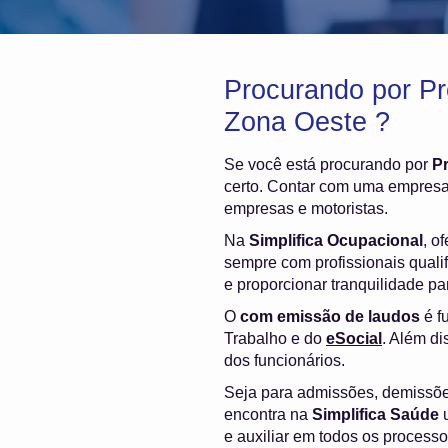
Procurando por P
Zona Oeste ?
Se você está procurando por
P
certo. Contar com uma empresa 
empresas e motoristas.
Na
Simplifica Ocupacional
, o
sempre com profissionais quali
e proporcionar tranquilidade p
O
com emissão de laudos
é f
Trabalho e do
eSocial
. Além di
dos funcionários.
Seja para admissões, demissõ
encontra na
Simplifica Saúde
u
e auxiliar em todos os process