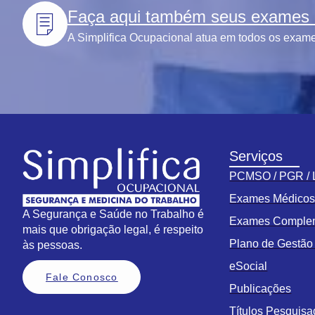
Faça aqui também seus exames l
A Simplifica Ocupacional atua em todos os exames
Serviços
PCMSO / PGR /
Exames Médico
A Segurança e Saúde no Trabalho é
Exames Comple
mais que obrigação legal, é respeito
Plano de Gestã
às pessoas.
eSocial
Fale Conosco
Publicações
Títulos Pesquis