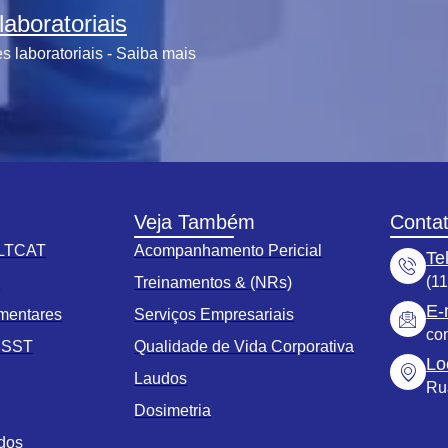
aboratoriais
 laboratoriais - Saiba mais
Veja Também
Conta
 LTCAT
Acompanhamento Pericial
Te
(1
s
Treinamentos & (NRs)
E-
mentares
Serviços Empresariais
co
o SST
Qualidade de Vida Corporativa
Lo
Laudos
Ru
Dosimetria
ados