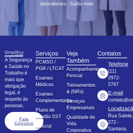
laboratoriais - Saiba mais
Serviços
Veja
Contatos
A Segurança
Também
PCMSO /
Telefone
e Saúde no
PGR / LTCAT
Acompanhamento
(11)
Trabalho é
Pericial
2972-
Exames
mais que
2767
Médicos
Treinamentos
obrigação
& (NRs)
legal, é
E-mail
Exames
respeito às
contato@sim
Complementares
Serviços
pessoas.
Empresariais
Localizaç
Plano de
Rua Salete,
Gestão SST
Qualidade de
Fale
272 -
Conosco
Vida
eSocial
Santana,
Corporativa