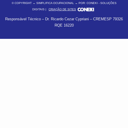
© COPYRIGHT
→ SIMPLIFICA OCUPACIONAL → POR: CONEKI - SOLUÇÕES
DIGITAIS |
CRIAÇÃO DE SITES
Responsável Técnico – Dr. Ricardo Cezar Cypriani – CREMESP 79326
RQE 16220