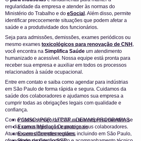
regularidade da empresa e atender às normas do
Ministério do Trabalho e do
eSocial
. Além disso, permite
identificar precocemente situações que podem afetar a
saúde e a produtividade dos funcionários.
Seja para admissões, demissões, exames periódicos ou
mesmo exames
toxicológicos para renovação de CNH
,
você encontra na
Simplifica Saúde
um atendimento
humanizado e acessível. Nossa equipe está pronta para
receber sua empresa e auxiliar em todos os processos
relacionados à saúde ocupacional.
Entre em contato e saiba como agendar para indústrias
em São Paulo de forma rápida e segura. Cuidamos da
saúde dos colaboradores e ajudamos sua empresa a
cumprir todas as obrigações legais com qualidade e
confiança.
Com o nosso serviço de PGR, a sua empresa mantém-se
PCMSO / PGR / LTCAT e DEMAIS PROGRAMAS
em dia com a legislação e protege seus colaboradores.
Exames Médicos Ocupacionais
Atuamos em diferentes regiões, incluindo em São Paulo,
Exames Complementares
oferecendo suporte completo e acompanhamento técnico.
Plano de Gestão SST