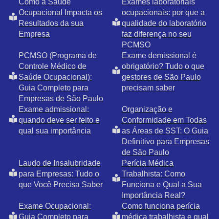
Como a Saúde
Exames laboratoriais
Ocupacional Impacta os
ocupacionais: por que a
Resultados da sua
qualidade do laboratório
Empresa
faz diferença no seu
PCMSO
PCMSO (Programa de
Exame demissional é
Controle Médico de
obrigatório? Tudo o que
Saúde Ocupacional):
gestores de São Paulo
Guia Completo para
precisam saber
Empresas de São Paulo
Exame admissional:
Organização e
quando deve ser feito e
Conformidade em Todas
qual sua importância
as Áreas de SST: O Guia
Definitivo para Empresas
de São Paulo
Laudo de Insalubridade
Perícia Médica
para Empresas: Tudo o
Trabalhista: Como
que Você Precisa Saber
Funciona e Qual a Sua
Importância Real?
Exame Ocupacional:
Como funciona perícia
Guia Completo para
médica trabalhista e qual