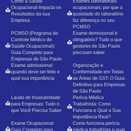
Como a Saúde
Exames laboratoriais
Ocupacional Impacta os
ocupacionais: por que a
Resultados da sua
qualidade do laboratório
Empresa
faz diferença no seu
PCMSO
PCMSO (Programa de
Exame demissional é
Controle Médico de
obrigatório? Tudo o que
Saúde Ocupacional):
gestores de São Paulo
Guia Completo para
precisam saber
Empresas de São Paulo
Exame admissional:
Organização e
quando deve ser feito e
Conformidade em Todas
qual sua importância
as Áreas de SST: O Guia
Definitivo para Empresas
de São Paulo
Laudo de Insalubridade
Perícia Médica
para Empresas: Tudo o
Trabalhista: Como
que Você Precisa Saber
Funciona e Qual a Sua
Importância Real?
Exame Ocupacional:
Como funciona perícia
Guia Completo para
médica trabalhista e qual