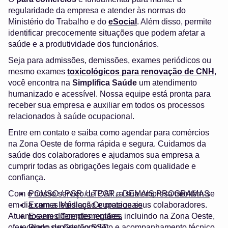
regularidade da empresa e atender às normas do
Ministério do Trabalho e do
eSocial
. Além disso, permite
identificar precocemente situações que podem afetar a
saúde e a produtividade dos funcionários.
Seja para admissões, demissões, exames periódicos ou
mesmo exames
toxicológicos para renovação de CNH
,
você encontra na
Simplifica Saúde
um atendimento
humanizado e acessível. Nossa equipe está pronta para
receber sua empresa e auxiliar em todos os processos
relacionados à saúde ocupacional.
Entre em contato e saiba como agendar para comércios
na Zona Oeste de forma rápida e segura. Cuidamos da
saúde dos colaboradores e ajudamos sua empresa a
cumprir todas as obrigações legais com qualidade e
confiança.
Com o nosso serviço de PGR, a sua empresa mantém-se
PCMSO / PGR / LTCAT e DEMAIS PROGRAMAS
em dia com a legislação e protege seus colaboradores.
Exames Médicos Ocupacionais
Atuamos em diferentes regiões, incluindo na Zona Oeste,
Exames Complementares
oferecendo suporte completo e acompanhamento técnico.
Plano de Gestão SST