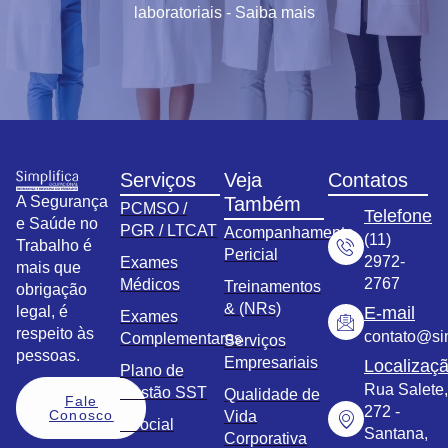
laboratoriais - Saiba mais
Serviços
Veja
Contatos
A Segurança
Também
PCMSO /
Telefone
e Saúde no
PGR / LTCAT
Acompanhamento
(11)
Trabalho é
Pericial
2972-
Exames
mais que
2767
Médicos
Treinamentos
obrigação
& (NRs)
legal, é
E-mail
Exames
respeito às
contato@sim
Complementares
Serviços
pessoas.
Empresariais
Localizaç
Plano de
Rua Salete,
Gestão SST
Qualidade de
Fale
272 -
Conosco
Vida
eSocial
Santana,
Corporativa