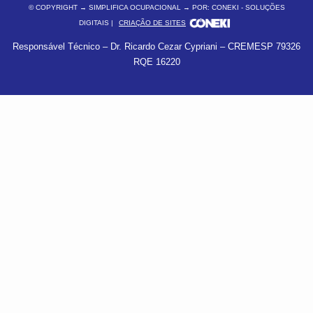
© COPYRIGHT
→ SIMPLIFICA OCUPACIONAL → POR: CONEKI - SOLUÇÕES
DIGITAIS |
CRIAÇÃO DE SITES
Responsável Técnico – Dr. Ricardo Cezar Cypriani – CREMESP 79326
RQE 16220