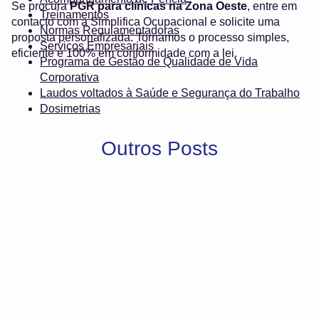
Se procura
PGR para clínicas na Zona Oeste
, entre em
Treinamentos
contacto com a Simplifica Ocupacional e solicite uma
Normas Regulamentadoras
proposta personalizada. Tornamos o processo simples,
Serviços Empresariais
eficiente e 100% em conformidade com a lei.
Programa de Gestão de Qualidade de Vida
Corporativa
Laudos voltados à Saúde e Segurança do Trabalho
Dosimetrias
Outros Posts