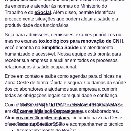
da empresa e atender às normas do Ministério do
Trabalho e do
eSocial
. Além disso, permite identificar
precocemente situações que podem afetar a saúde e a
produtividade dos funcionários.
Seja para admissões, demissões, exames periódicos ou
mesmo exames
toxicológicos para renovação de CNH
,
você encontra na
Simplifica Saúde
um atendimento
humanizado e acessível. Nossa equipe está pronta para
receber sua empresa e auxiliar em todos os processos
relacionados à saúde ocupacional.
Entre em contato e saiba como agendar para clínicas na
Zona Oeste de forma rápida e segura. Cuidamos da saúde
dos colaboradores e ajudamos sua empresa a cumprir
todas as obrigações legais com qualidade e confiança.
Com o nosso serviço de PGR, a sua empresa mantém-se
PCMSO / PGR / LTCAT e DEMAIS PROGRAMAS
em dia com a legislação e protege seus colaboradores.
Exames Médicos Ocupacionais
Atuamos em diferentes regiões, incluindo na Zona Oeste,
Exames Complementares
oferecendo suporte completo e acompanhamento técnico.
Plano de Gestão SST
Acompanhamento de Perícia