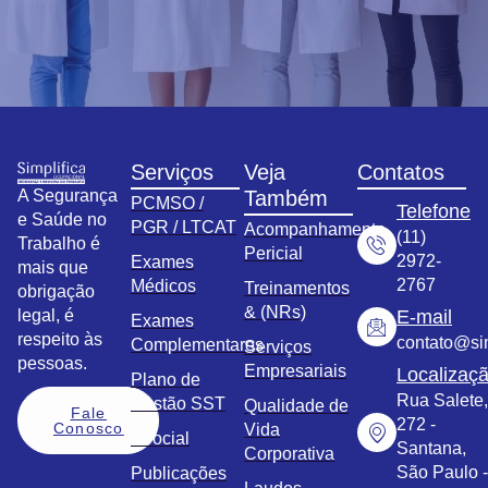
Serviços
Veja
Contatos
A Segurança
Também
PCMSO /
Telefone
e Saúde no
PGR / LTCAT
Acompanhamento
(11)
Trabalho é
Pericial
2972-
Exames
mais que
2767
Médicos
Treinamentos
obrigação
& (NRs)
legal, é
E-mail
Exames
respeito às
contato@sim
Complementares
Serviços
pessoas.
Empresariais
Localizaç
Plano de
Rua Salete,
Gestão SST
Qualidade de
Fale
272 -
Conosco
Vida
eSocial
Santana,
Corporativa
São Paulo -
Publicações