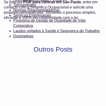
Se procura
PGR para clínicas em São Paulo
, entre em
Treinamentos
contacto com a Simplifica Ocupacional e solicite uma
Normas Regulamentadoras
proposta personalizada. Tornamos o processo simples,
Serviços Empresariais
eficiente e 100% em conformidade com a lei.
Programa de Gestão de Qualidade de Vida
Corporativa
Laudos voltados à Saúde e Segurança do Trabalho
Dosimetrias
Outros Posts