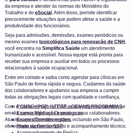
da empresa e atender às normas do Ministério do
Trabalho e do
eSocial
. Além disso, permite identificar
precocemente situações que podem afetar a saúde e a
produtividade dos funcionários.
Seja para admissões, demissões, exames periódicos ou
mesmo exames
toxicológicos para renovação de CNH
,
você encontra na
Simplifica Saúde
um atendimento
humanizado e acessível. Nossa equipe está pronta para
receber sua empresa e auxiliar em todos os processos
relacionados à saúde ocupacional.
Entre em contato e saiba como agendar para clínicas em
São Paulo de forma rápida e segura. Cuidamos da saúde
dos colaboradores e ajudamos sua empresa a cumprir
todas as obrigações legais com qualidade e confiança.
Com o nosso serviço de PGR, a sua empresa mantém-se
PCMSO / PGR / LTCAT e DEMAIS PROGRAMAS
em dia com a legislação e protege seus colaboradores.
Exames Médicos Ocupacionais
Atuamos em diferentes regiões, incluindo em São Paulo,
Exames Complementares
oferecendo suporte completo e acompanhamento técnico.
Plano de Gestão SST
Acompanhamento de Perícia