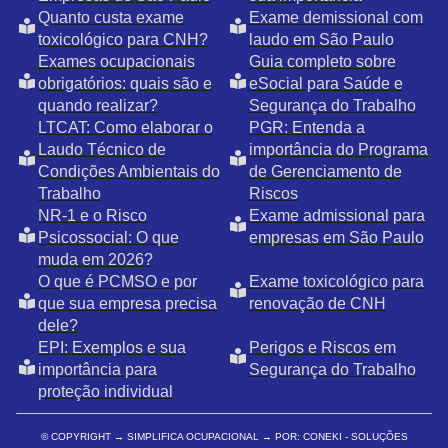
Quanto custa exame
Exame demissional com
toxicológico para CNH?
laudo em São Paulo
Exames ocupacionais
Guia completo sobre
obrigatórios: quais são e
eSocial para Saúde e
quando realizar?
Segurança do Trabalho
LTCAT: Como elaborar o
PGR: Entenda a
Laudo Técnico de
importância do Programa
Condições Ambientais do
de Gerenciamento de
Trabalho
Riscos
NR-1 e o Risco
Exame admissional para
Psicossocial: O que
empresas em São Paulo
muda em 2026?
O que é PCMSO e por
Exame toxicológico para
que sua empresa precisa
renovação de CNH
dele?
EPI: Exemplos e sua
Perigos e Riscos em
importância para
Segurança do Trabalho
proteção individual
© COPYRIGHT
→ SIMPLIFICA OCUPACIONAL → POR: CONEKI - SOLUÇÕES