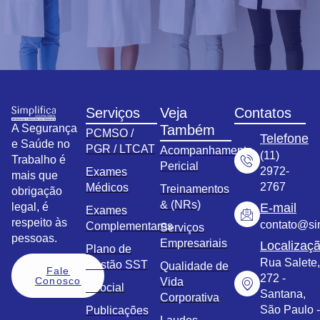
Serviços
Veja
Contatos
A Segurança
Também
PCMSO /
Telefone
e Saúde no
PGR / LTCAT
Acompanhamento
(11)
Trabalho é
Pericial
2972-
Exames
mais que
2767
Médicos
Treinamentos
obrigação
& (NRs)
legal, é
E-mail
Exames
respeito às
contato@sim
Complementares
Serviços
pessoas.
Empresariais
Localizaç
Plano de
Rua Salete,
Gestão SST
Qualidade de
Fale
272 -
Conosco
Vida
eSocial
Santana,
Corporativa
São Paulo -
Publicações