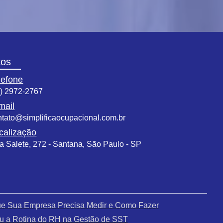
tos
lefone
1) 2972-2767
mail
ntato@simplificaocupacional.com.br
calização
a Salete, 272 - Santana, São Paulo - SP
que Sua Empresa Precisa Medir e Como Fazer
u a Rotina do RH na Gestão de SST