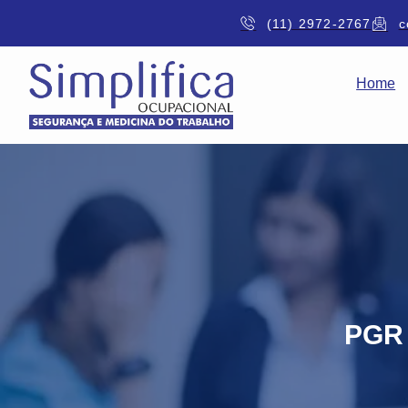
(11) 2972-2767
c
Home
PGR 