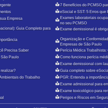
rgente
7 Benefícios do PCMSO par
mentos
eSocial e SST: 5 Erros qu
Exames laboratoriais ocupac
 sua Empresa
no seu PCMSO
cional): Guia Completo para
Exame demissional é obriga
Organização e Conformidade
mportância
Empresas de São Paulo
cê Precisa Saber
Perícia Médica Trabalhista
 São Paulo
Como funciona perícia médic
Exame demissional com la
realizar?
Guia completo sobre eSoci
Ambientais do Trabalho
PGR: Entenda a importânci
Exame admissional para e
Exame toxicológico para r
ual
Perigos e Riscos em Segur