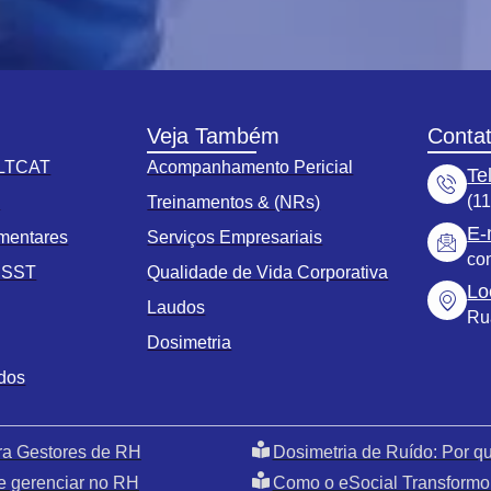
Veja Também
Conta
 LTCAT
Acompanhamento Pericial
Te
(1
s
Treinamentos & (NRs)
E-
mentares
Serviços Empresariais
co
o SST
Qualidade de Vida Corporativa
Lo
Laudos
Ru
Dosimetria
ados
ra Gestores de RH
Dosimetria de Ruído: Por 
e gerenciar no RH
Como o eSocial Transformo