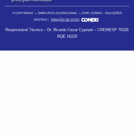
© COPYRIGHT
→ SIMPLIFICA OCUPACIONAL → POR: CONEKI - SOLUÇÕES
DIGITAIS |
CRIAÇÃO DE SITES
Responsável Técnico – Dr. Ricardo Cezar Cypriani – CREMESP 79326
RQE 16220