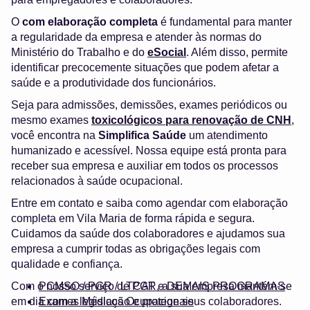
O
com elaboração completa
é fundamental para manter
a regularidade da empresa e atender às normas do
Ministério do Trabalho e do
eSocial
. Além disso, permite
identificar precocemente situações que podem afetar a
saúde e a produtividade dos funcionários.
Seja para admissões, demissões, exames periódicos ou
mesmo exames
toxicológicos para renovação de CNH
,
você encontra na
Simplifica Saúde
um atendimento
humanizado e acessível. Nossa equipe está pronta para
receber sua empresa e auxiliar em todos os processos
relacionados à saúde ocupacional.
Entre em contato e saiba como agendar com elaboração
completa em Vila Maria de forma rápida e segura.
Cuidamos da saúde dos colaboradores e ajudamos sua
empresa a cumprir todas as obrigações legais com
qualidade e confiança.
Com o nosso serviço de PGR, a sua empresa mantém-se
PCMSO / PGR / LTCAT e DEMAIS PROGRAMAS
em dia com a legislação e protege seus colaboradores.
Exames Médicos Ocupacionais