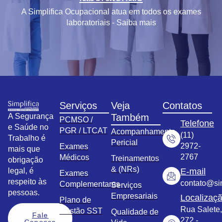
A Simplifica Ocupacional atua em todos os exames
laboratoriais - Saiba mais
Serviços
Veja
Contatos
A Segurança
Também
PCMSO /
Telefone
e Saúde no
PGR / LTCAT
Acompanhamento
(11)
Trabalho é
Pericial
2972-
Exames
mais que
2767
Médicos
Treinamentos
obrigação
& (NRs)
legal, é
E-mail
Exames
respeito às
contato@sim
Complementares
Serviços
pessoas.
Empresariais
Localizaç
Plano de
Rua Salete,
Gestão SST
Qualidade de
Fale
272 -
Conosco