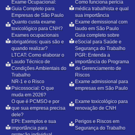
Exame Ocupacional:
Como funciona perícia
Guia Completo para
médica trabalhista e qual
Empresas de São Paulo
sua importância
Quanto custa exame
Exame demissional com
toxicológico para CNH?
laudo em São Paulo
Exames ocupacionais
Guia completo sobre
obrigatórios: quais são e
eSocial para Saúde e
quando realizar?
Segurança do Trabalho
LTCAT: Como elaborar o
PGR: Entenda a
Laudo Técnico de
importância do Programa
Condições Ambientais do
de Gerenciamento de
Trabalho
Riscos
NR-1 e o Risco
Exame admissional para
Psicossocial: O que
empresas em São Paulo
muda em 2026?
O que é PCMSO e por
Exame toxicológico para
que sua empresa precisa
renovação de CNH
dele?
EPI: Exemplos e sua
Perigos e Riscos em
importância para
Segurança do Trabalho
proteção individual