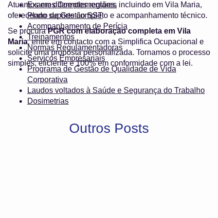
Atuamos em diferentes regiões, incluindo em Vila Maria,
Exames Complementares
oferecendo suporte completo e acompanhamento técnico.
Plano de Gestão SST
Acompanhamento de Perícia
Se procura
PGR com elaboração completa em Vila
Treinamentos
Maria
, entre em contacto com a Simplifica Ocupacional e
Normas Regulamentadoras
solicite uma proposta personalizada. Tornamos o processo
Serviços Empresariais
simples, eficiente e 100% em conformidade com a lei.
Programa de Gestão de Qualidade de Vida
Corporativa
Laudos voltados à Saúde e Segurança do Trabalho
Dosimetrias
Outros Posts