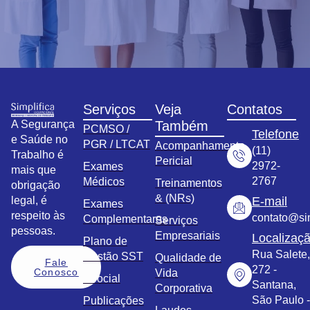
Serviços
Veja
Contatos
A Segurança
Também
PCMSO /
Telefone
e Saúde no
PGR / LTCAT
Acompanhamento
(11)
Trabalho é
Pericial
2972-
Exames
mais que
2767
Médicos
Treinamentos
obrigação
& (NRs)
legal, é
E-mail
Exames
respeito às
contato@sim
Complementares
Serviços
pessoas.
Empresariais
Localizaç
Plano de
Rua Salete,
Gestão SST
Qualidade de
Fale
272 -
Conosco
Vida
eSocial
Santana,
Corporativa
São Paulo -
Publicações