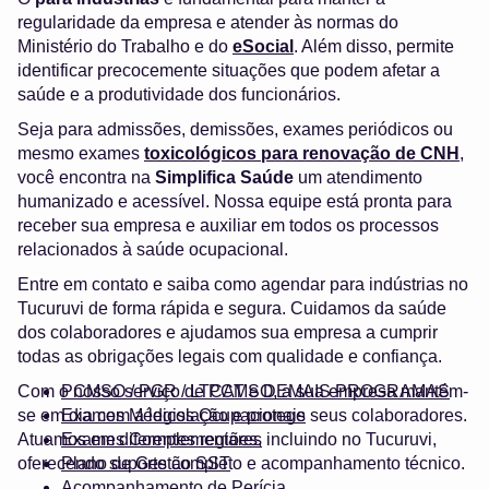
regularidade da empresa e atender às normas do
Ministério do Trabalho e do
eSocial
. Além disso, permite
identificar precocemente situações que podem afetar a
saúde e a produtividade dos funcionários.
Seja para admissões, demissões, exames periódicos ou
mesmo exames
toxicológicos para renovação de CNH
,
você encontra na
Simplifica Saúde
um atendimento
humanizado e acessível. Nossa equipe está pronta para
receber sua empresa e auxiliar em todos os processos
relacionados à saúde ocupacional.
Entre em contato e saiba como agendar para indústrias no
Tucuruvi de forma rápida e segura. Cuidamos da saúde
dos colaboradores e ajudamos sua empresa a cumprir
todas as obrigações legais com qualidade e confiança.
Com o nosso serviço de PCMSO, a sua empresa mantém-
PCMSO / PGR / LTCAT e DEMAIS PROGRAMAS
se em dia com a legislação e protege seus colaboradores.
Exames Médicos Ocupacionais
Atuamos em diferentes regiões, incluindo no Tucuruvi,
Exames Complementares
oferecendo suporte completo e acompanhamento técnico.
Plano de Gestão SST
Acompanhamento de Perícia