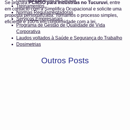
Se procura
PCMSO para indústrias no Tucuruvi
, entre
Treinamentos
em contacto com a Simplifica Ocupacional e solicite uma
Normas Regulamentadoras
proposta personalizada. Tornamos o processo simples,
Serviços Empresariais
eficiente e 100% em conformidade com a lei.
Programa de Gestão de Qualidade de Vida
Corporativa
Laudos voltados à Saúde e Segurança do Trabalho
Dosimetrias
Outros Posts