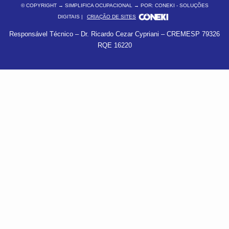
© COPYRIGHT
→ SIMPLIFICA OCUPACIONAL → POR: CONEKI - SOLUÇÕES
DIGITAIS |
CRIAÇÃO DE SITES
Responsável Técnico – Dr. Ricardo Cezar Cypriani – CREMESP 79326
RQE 16220