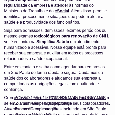
regularidade da empresa e atender às normas do
Ministério do Trabalho e do
eSocial
. Além disso, permite
identificar precocemente situações que podem afetar a
saúde e a produtividade dos funcionários.
Seja para admissões, demissões, exames periódicos ou
mesmo exames
toxicológicos para renovação de CNH
,
você encontra na
Simplifica Saúde
um atendimento
humanizado e acessível. Nossa equipe está pronta para
receber sua empresa e auxiliar em todos os processos
relacionados à saúde ocupacional.
Entre em contato e saiba como agendar para empresas
em São Paulo de forma rápida e segura. Cuidamos da
saúde dos colaboradores e ajudamos sua empresa a
cumprir todas as obrigações legais com qualidade e
confiança.
Com o nosso serviço de PCMSO, a sua empresa mantém-
PCMSO / PGR / LTCAT e DEMAIS PROGRAMAS
se em dia com a legislação e protege seus colaboradores.
Exames Médicos Ocupacionais
Atuamos em diferentes regiões, incluindo em São Paulo,
Exames Complementares
oferecendo suporte completo e acompanhamento técnico.
Plano de Gestão SST