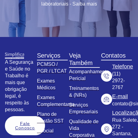
laboratoriais - Saiba mais
Serviços
Veja
Contatos
A Segurança
Também
PCMSO /
Telefone
e Saúde no
PGR / LTCAT
Acompanhamento
(11)
Trabalho é
Pericial
2972-
Exames
mais que
2767
Médicos
Treinamentos
obrigação
& (NRs)
legal, é
E-mail
Exames
respeito às
contato@sim
Complementares
Serviços
pessoas.
Empresariais
Localizaç
Plano de
Rua Salete,
Gestão SST
Qualidade de
Fale
272 -
Conosco
Vida
eSocial
Santana,
Corporativa