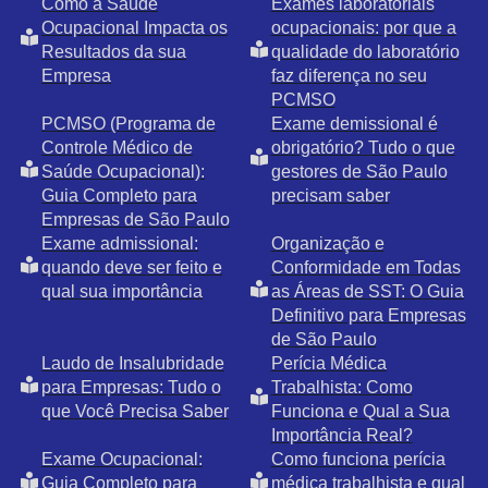
Como a Saúde
Exames laboratoriais
Ocupacional Impacta os
ocupacionais: por que a
Resultados da sua
qualidade do laboratório
Empresa
faz diferença no seu
PCMSO
PCMSO (Programa de
Exame demissional é
Controle Médico de
obrigatório? Tudo o que
Saúde Ocupacional):
gestores de São Paulo
Guia Completo para
precisam saber
Empresas de São Paulo
Exame admissional:
Organização e
quando deve ser feito e
Conformidade em Todas
qual sua importância
as Áreas de SST: O Guia
Definitivo para Empresas
de São Paulo
Laudo de Insalubridade
Perícia Médica
para Empresas: Tudo o
Trabalhista: Como
que Você Precisa Saber
Funciona e Qual a Sua
Importância Real?
Exame Ocupacional:
Como funciona perícia
Guia Completo para
médica trabalhista e qual