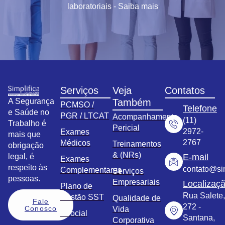
laboratoriais - Saiba mais
Serviços
Veja
Contatos
A Segurança
Também
PCMSO /
Telefone
e Saúde no
PGR / LTCAT
Acompanhamento
(11)
Trabalho é
Pericial
2972-
Exames
mais que
2767
Médicos
Treinamentos
obrigação
& (NRs)
legal, é
E-mail
Exames
respeito às
contato@sim
Complementares
Serviços
pessoas.
Empresariais
Localizaç
Plano de
Rua Salete,
Gestão SST
Qualidade de
Fale
272 -
Conosco
Vida
eSocial
Santana,
Corporativa