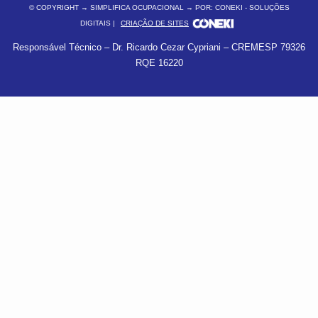
© COPYRIGHT
→ SIMPLIFICA OCUPACIONAL → POR: CONEKI - SOLUÇÕES
DIGITAIS |
CRIAÇÃO DE SITES
Responsável Técnico – Dr. Ricardo Cezar Cypriani – CREMESP 79326
RQE 16220