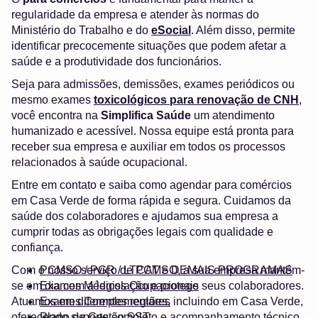
regularidade da empresa e atender às normas do
Ministério do Trabalho e do
eSocial
. Além disso, permite
identificar precocemente situações que podem afetar a
saúde e a produtividade dos funcionários.
Seja para admissões, demissões, exames periódicos ou
mesmo exames
toxicológicos para renovação de CNH
,
você encontra na
Simplifica Saúde
um atendimento
humanizado e acessível. Nossa equipe está pronta para
receber sua empresa e auxiliar em todos os processos
relacionados à saúde ocupacional.
Entre em contato e saiba como agendar para comércios
em Casa Verde de forma rápida e segura. Cuidamos da
saúde dos colaboradores e ajudamos sua empresa a
cumprir todas as obrigações legais com qualidade e
confiança.
Com o nosso serviço de PCMSO, a sua empresa mantém-
PCMSO / PGR / LTCAT e DEMAIS PROGRAMAS
se em dia com a legislação e protege seus colaboradores.
Exames Médicos Ocupacionais
Atuamos em diferentes regiões, incluindo em Casa Verde,
Exames Complementares
oferecendo suporte completo e acompanhamento técnico.
Plano de Gestão SST