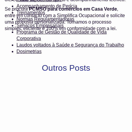
Acompanhamento de Perícia
Se procura
PCMSO para comércios em Casa Verde
,
Treinamentos
entre em contacto com a Simplifica Ocupacional e solicite
Normas Regulamentadoras
uma proposta personalizada. Tornamos o processo
Serviços Empresariais
simples, eficiente e 100% em conformidade com a lei.
Programa de Gestão de Qualidade de Vida
Corporativa
Laudos voltados à Saúde e Segurança do Trabalho
Dosimetrias
Outros Posts