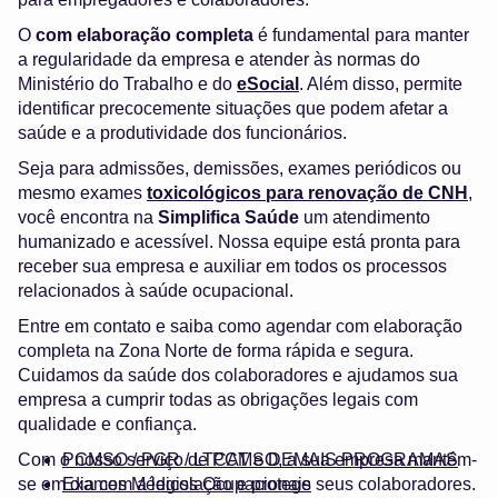
O
com elaboração completa
é fundamental para manter
a regularidade da empresa e atender às normas do
Ministério do Trabalho e do
eSocial
. Além disso, permite
identificar precocemente situações que podem afetar a
saúde e a produtividade dos funcionários.
Seja para admissões, demissões, exames periódicos ou
mesmo exames
toxicológicos para renovação de CNH
,
você encontra na
Simplifica Saúde
um atendimento
humanizado e acessível. Nossa equipe está pronta para
receber sua empresa e auxiliar em todos os processos
relacionados à saúde ocupacional.
Entre em contato e saiba como agendar com elaboração
completa na Zona Norte de forma rápida e segura.
Cuidamos da saúde dos colaboradores e ajudamos sua
empresa a cumprir todas as obrigações legais com
qualidade e confiança.
Com o nosso serviço de PCMSO, a sua empresa mantém-
PCMSO / PGR / LTCAT e DEMAIS PROGRAMAS
se em dia com a legislação e protege seus colaboradores.
Exames Médicos Ocupacionais