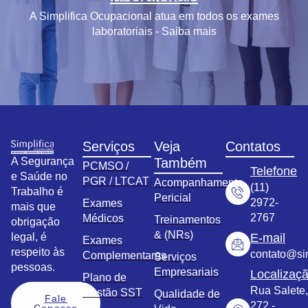
A Simplifica Ocupacional atua em todos os exames
laboratoriais - Saiba mais
Serviços
Veja
Contatos
A Segurança
Também
PCMSO /
Telefone
e Saúde no
PGR / LTCAT
Acompanhamento
(11)
Trabalho é
Pericial
2972-
Exames
mais que
2767
Médicos
Treinamentos
obrigação
& (NRs)
legal, é
E-mail
Exames
respeito às
contato@sim
Complementares
Serviços
pessoas.
Empresariais
Localizaç
Plano de
Rua Salete,
Gestão SST
Qualidade de
Fale
272 -
Conosco