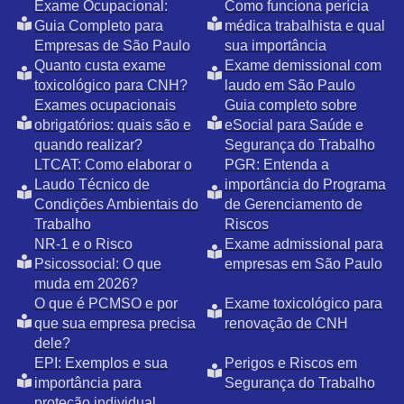
Exame Ocupacional:
Como funciona perícia
Guia Completo para
médica trabalhista e qual
Empresas de São Paulo
sua importância
Quanto custa exame
Exame demissional com
toxicológico para CNH?
laudo em São Paulo
Exames ocupacionais
Guia completo sobre
obrigatórios: quais são e
eSocial para Saúde e
quando realizar?
Segurança do Trabalho
LTCAT: Como elaborar o
PGR: Entenda a
Laudo Técnico de
importância do Programa
Condições Ambientais do
de Gerenciamento de
Trabalho
Riscos
NR-1 e o Risco
Exame admissional para
Psicossocial: O que
empresas em São Paulo
muda em 2026?
O que é PCMSO e por
Exame toxicológico para
que sua empresa precisa
renovação de CNH
dele?
EPI: Exemplos e sua
Perigos e Riscos em
importância para
Segurança do Trabalho
proteção individual