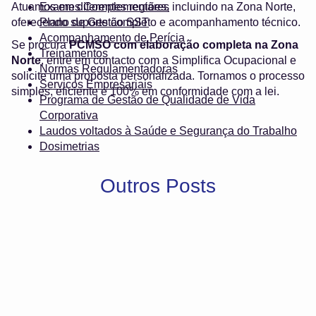
Atuamos em diferentes regiões, incluindo na Zona Norte,
Exames Complementares
oferecendo suporte completo e acompanhamento técnico.
Plano de Gestão SST
Acompanhamento de Perícia
Se procura
PCMSO com elaboração completa na Zona
Treinamentos
Norte
, entre em contacto com a Simplifica Ocupacional e
Normas Regulamentadoras
solicite uma proposta personalizada. Tornamos o processo
Serviços Empresariais
simples, eficiente e 100% em conformidade com a lei.
Programa de Gestão de Qualidade de Vida
Corporativa
Laudos voltados à Saúde e Segurança do Trabalho
Dosimetrias
Outros Posts