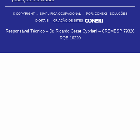
© COPYRIGHT
→ SIMPLIFICA OCUPACIONAL → POR: CONEKI - SOLUÇÕES
DIGITAIS |
CRIAÇÃO DE SITES
Responsável Técnico – Dr. Ricardo Cezar Cypriani – CREMESP 79326
RQE 16220