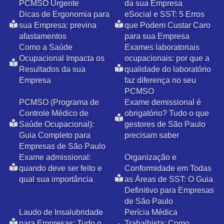
PCMSO Urgente
da sua Empresa
Dicas de Ergonomia para
eSocial e SST: 5 Erros
sua Empresa: previna
que Podem Custar Caro
afastamentos
para sua Empresa
Como a Saúde
Exames laboratoriais
Ocupacional Impacta os
ocupacionais: por que a
Resultados da sua
qualidade do laboratório
Empresa
faz diferença no seu
PCMSO
PCMSO (Programa de
Exame demissional é
Controle Médico de
obrigatório? Tudo o que
Saúde Ocupacional):
gestores de São Paulo
Guia Completo para
precisam saber
Empresas de São Paulo
Exame admissional:
Organização e
quando deve ser feito e
Conformidade em Todas
qual sua importância
as Áreas de SST: O Guia
Definitivo para Empresas
de São Paulo
Laudo de Insalubridade
Perícia Médica
para Empresas: Tudo o
Trabalhista: Como