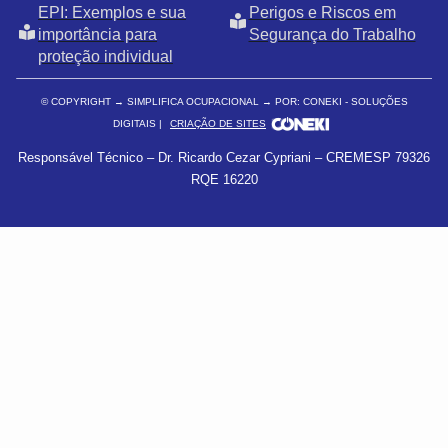
EPI: Exemplos e sua
Perigos e Riscos em
importância para
Segurança do Trabalho
proteção individual
© COPYRIGHT
→ SIMPLIFICA OCUPACIONAL → POR: CONEKI - SOLUÇÕES
DIGITAIS |
CRIAÇÃO DE SITES
Responsável Técnico – Dr. Ricardo Cezar Cypriani – CREMESP 79326
RQE 16220