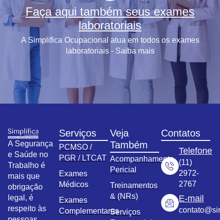
Faça aqui também seus exames
laboratoriais
A Simplifica Ocupacional atua em todos os exames
laboratoriais - Saiba mais
Serviços
Veja
Contatos
A Segurança
Também
PCMSO /
Telefone
e Saúde no
PGR / LTCAT
Acompanhamento
(11)
Trabalho é
Pericial
2972-
Exames
mais que
2767
Médicos
Treinamentos
obrigação
& (NRs)
legal, é
E-mail
Exames
respeito às
contato@sim
Complementares
Serviços
pessoas.