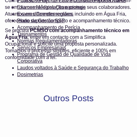
Com o nosso serviço de PCMSO, a sua empresa mantém-
PCMSO / PGR / LTCAT e DEMAIS PROGRAMAS
se em dia com a legislação e protege seus colaboradores.
Exames Médicos Ocupacionais
Atuamos em diferentes regiões, incluindo em Água Fria,
Exames Complementares
oferecendo suporte completo e acompanhamento técnico.
Plano de Gestão SST
Acompanhamento de Perícia
Se procura
PCMSO com acompanhamento técnico em
Treinamentos
Água Fria
, entre em contacto com a Simplifica
Normas Regulamentadoras
Ocupacional e solicite uma proposta personalizada.
Serviços Empresariais
Tornamos o processo simples, eficiente e 100% em
Programa de Gestão de Qualidade de Vida
conformidade com a lei.
Corporativa
Laudos voltados à Saúde e Segurança do Trabalho
Dosimetrias
Outros Posts