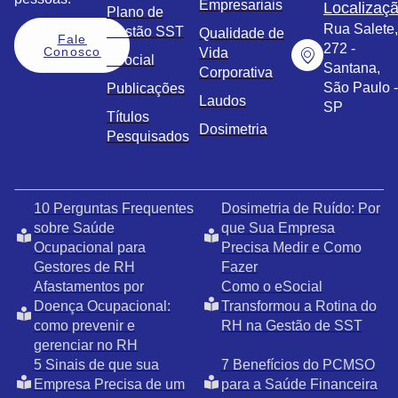
Empresariais
Localizaç
Plano de
Rua Salete,
Gestão SST
Qualidade de
Fale
272 -
Conosco
Vida
eSocial
Santana,
Corporativa
São Paulo -
Publicações
Laudos
SP
Títulos
Dosimetria
Pesquisados
10 Perguntas Frequentes
Dosimetria de Ruído: Por
sobre Saúde
que Sua Empresa
Ocupacional para
Precisa Medir e Como
Gestores de RH
Fazer
Afastamentos por
Como o eSocial
Doença Ocupacional:
Transformou a Rotina do
como prevenir e
RH na Gestão de SST
gerenciar no RH
5 Sinais de que sua
7 Benefícios do PCMSO
Empresa Precisa de um
para a Saúde Financeira