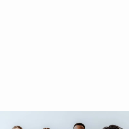
Exame toxicológico para renovação de
CNH
8 de setembro de 2025
/
No Comments
Você sabia que a renovação da sua CNH pode exigir um exame
toxicológico? Assim como um carro precisa de revisão...
Read More