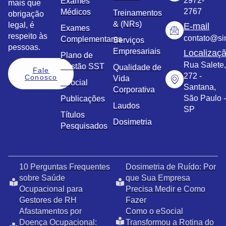
2972-
Exames
mais que
2767
Médicos
Treinamentos
obrigação
& (NRs)
legal, é
E-mail
Exames
respeito às
contato@sim
Complementares
Serviços
pessoas.
Empresariais
Localizaç
Plano de
Rua Salete,
Gestão SST
Qualidade de
Fale
272 -
Conosco
Vida
eSocial
Santana,
Corporativa
São Paulo -
Publicações
Laudos
SP
Títulos
Dosimetria
Pesquisados
10 Perguntas Frequentes
Dosimetria de Ruído: Por
sobre Saúde
que Sua Empresa
Ocupacional para
Precisa Medir e Como
Gestores de RH
Fazer
Afastamentos por
Como o eSocial
Doença Ocupacional:
Transformou a Rotina do