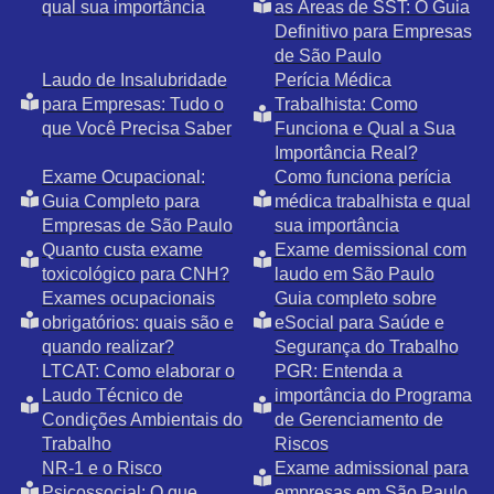
qual sua importância
as Áreas de SST: O Guia
Definitivo para Empresas
de São Paulo
Laudo de Insalubridade
Perícia Médica
para Empresas: Tudo o
Trabalhista: Como
que Você Precisa Saber
Funciona e Qual a Sua
Importância Real?
Exame Ocupacional:
Como funciona perícia
Guia Completo para
médica trabalhista e qual
Empresas de São Paulo
sua importância
Quanto custa exame
Exame demissional com
toxicológico para CNH?
laudo em São Paulo
Exames ocupacionais
Guia completo sobre
obrigatórios: quais são e
eSocial para Saúde e
quando realizar?
Segurança do Trabalho
LTCAT: Como elaborar o
PGR: Entenda a
Laudo Técnico de
importância do Programa
Condições Ambientais do
de Gerenciamento de
Trabalho
Riscos
NR-1 e o Risco
Exame admissional para
Psicossocial: O que
empresas em São Paulo