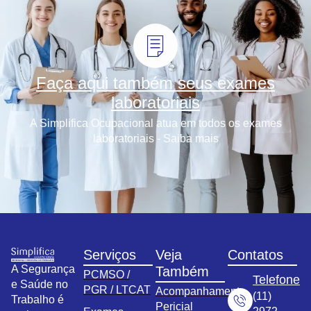
Faça aqui também seus exames
laboratoriais
A Simplifica Ocupacional atua em todos os exames
laboratoriais - Saiba mais
Serviços
Veja
Contatos
A Segurança
Também
PCMSO /
Telefone
e Saúde no
PGR / LTCAT
Acompanhamento
(11)
Trabalho é
Pericial