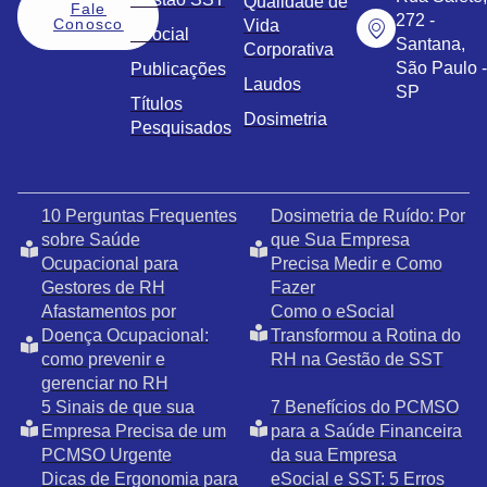
Qualidade de
Fale
272 -
Conosco
Vida
eSocial
Santana,
Corporativa
São Paulo -
Publicações
Laudos
SP
Títulos
Dosimetria
Pesquisados
10 Perguntas Frequentes
Dosimetria de Ruído: Por
sobre Saúde
que Sua Empresa
Ocupacional para
Precisa Medir e Como
Gestores de RH
Fazer
Afastamentos por
Como o eSocial
Doença Ocupacional:
Transformou a Rotina do
como prevenir e
RH na Gestão de SST
gerenciar no RH
5 Sinais de que sua
7 Benefícios do PCMSO
Empresa Precisa de um
para a Saúde Financeira
PCMSO Urgente
da sua Empresa
Dicas de Ergonomia para
eSocial e SST: 5 Erros