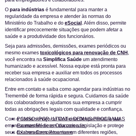
O
para indústrias
é fundamental para manter a
regularidade da empresa e atender às normas do
Ministério do Trabalho e do
eSocial
. Além disso, permite
identificar precocemente situações que podem afetar a
saúde e a produtividade dos funcionários.
Seja para admissões, demissões, exames periódicos ou
mesmo exames
toxicológicos para renovação de CNH
,
você encontra na
Simplifica Saúde
um atendimento
humanizado e acessível. Nossa equipe está pronta para
receber sua empresa e auxiliar em todos os processos
relacionados à saúde ocupacional.
Entre em contato e saiba como agendar para indústrias no
Tremembé de forma rápida e segura. Cuidamos da saúde
dos colaboradores e ajudamos sua empresa a cumprir
todas as obrigações legais com qualidade e confiança.
Com o nosso serviço de Medicina Ocupacional, a sua
PCMSO / PGR / LTCAT e DEMAIS PROGRAMAS
empresa mantém-se em dia com a legislação e protege
Exames Médicos Ocupacionais
seus colaboradores. Atuamos em diferentes regiões,
Exames Complementares