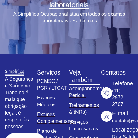
laboratoriais
A Simplifica Ocupacional atua em todos os exames
laboratoriais - Saiba mais
Serviços
Veja
Contatos
A Segurança
Também
PCMSO /
Telefone
e Saúde no
PGR / LTCAT
Acompanhamento
(11)
Trabalho é
Pericial
2972-
Exames
mais que
2767
Médicos
Treinamentos
obrigação
& (NRs)
legal, é
E-mail
Exames
respeito às
contato@sim
Complementares
Serviços
pessoas.
Empresariais
Localizaç
Plano de
Rua Salete,
Gestão SST