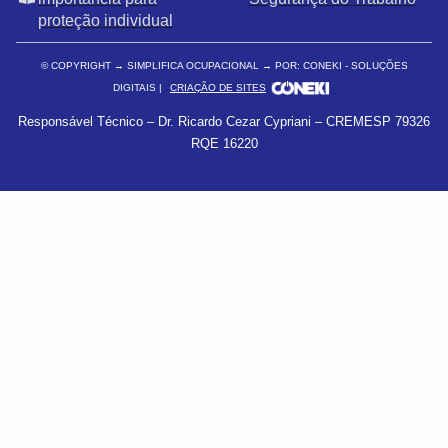
proteção individual
© COPYRIGHT
→ SIMPLIFICA OCUPACIONAL → POR: CONEKI - SOLUÇÕES
DIGITAIS |
CRIAÇÃO DE SITES
Responsável Técnico – Dr. Ricardo Cezar Cypriani – CREMESP 79326
RQE 16220