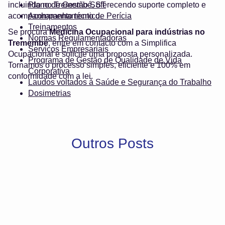
incluindo no Tremembé, oferecendo suporte completo e
Plano de Gestão SST
acompanhamento técnico.
Acompanhamento de Perícia
Treinamentos
Se procura
Medicina Ocupacional para indústrias no
Normas Regulamentadoras
Tremembé
, entre em contacto com a Simplifica
Serviços Empresariais
Ocupacional e solicite uma proposta personalizada.
Programa de Gestão de Qualidade de Vida
Tornamos o processo simples, eficiente e 100% em
Corporativa
conformidade com a lei.
Laudos voltados à Saúde e Segurança do Trabalho
Dosimetrias
Outros Posts