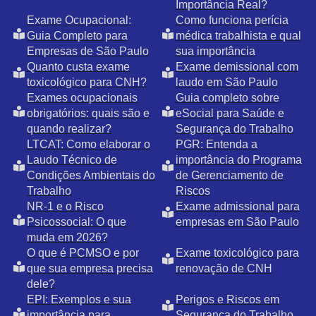
Importância Real?
Exame Ocupacional:
Como funciona perícia
Guia Completo para
médica trabalhista e qual
Empresas de São Paulo
sua importância
Quanto custa exame
Exame demissional com
toxicológico para CNH?
laudo em São Paulo
Exames ocupacionais
Guia completo sobre
obrigatórios: quais são e
eSocial para Saúde e
quando realizar?
Segurança do Trabalho
LTCAT: Como elaborar o
PGR: Entenda a
Laudo Técnico de
importância do Programa
Condições Ambientais do
de Gerenciamento de
Trabalho
Riscos
NR-1 e o Risco
Exame admissional para
Psicossocial: O que
empresas em São Paulo
muda em 2026?
O que é PCMSO e por
Exame toxicológico para
que sua empresa precisa
renovação de CNH
dele?
EPI: Exemplos e sua
Perigos e Riscos em
importância para
Segurança do Trabalho