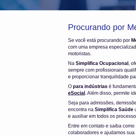
Procurando por Me
Se você está procurando por
M
com uma empresa especializada
motoristas.
Na
Simplifica Ocupacional
, o
sempre com profissionais quali
e proporcionar tranquilidade p
O
para indústrias
é fundamenta
eSocial
. Além disso, permite i
Seja para admissões, demissõ
encontra na
Simplifica Saúde
u
e auxiliar em todos os process
Entre em contato e saiba como
colaboradores e ajudamos sua 