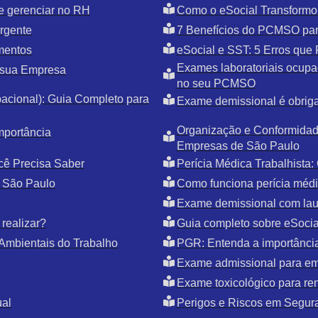
e gerenciar no RH
Como o eSocial Transformo
rgente
7 Benefícios do PCMSO par
mentos
eSocial e SST: 5 Erros qu
Exames laboratoriais ocupac
 sua Empresa
no seu PCMSO
cional): Guia Completo para
Exame demissional é obriga
Organização e Conformidade
mportância
Empresas de São Paulo
cê Precisa Saber
Perícia Médica Trabalhista
 São Paulo
Como funciona perícia médic
Exame demissional com la
realizar?
Guia completo sobre eSoci
Ambientais do Trabalho
PGR: Entenda a importânci
Exame admissional para e
Exame toxicológico para r
ual
Perigos e Riscos em Segur