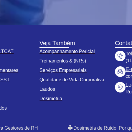
Veja Também
Conta
 LTCAT
Acompanhamento Pericial
Te
(1
s
Treinamentos & (NRs)
E-
mentares
Serviços Empresariais
co
o SST
Qualidade de Vida Corporativa
Lo
Laudos
Ru
Dosimetria
ados
ra Gestores de RH
Dosimetria de Ruído: Por 