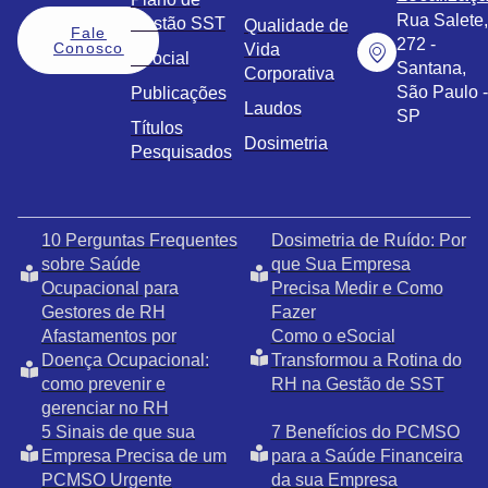
Rua Salete,
Gestão SST
Qualidade de
Fale
272 -
Conosco
Vida
eSocial
Santana,
Corporativa
São Paulo -
Publicações
Laudos
SP
Títulos
Dosimetria
Pesquisados
10 Perguntas Frequentes
Dosimetria de Ruído: Por
sobre Saúde
que Sua Empresa
Ocupacional para
Precisa Medir e Como
Gestores de RH
Fazer
Afastamentos por
Como o eSocial
Doença Ocupacional:
Transformou a Rotina do
como prevenir e
RH na Gestão de SST
gerenciar no RH
5 Sinais de que sua
7 Benefícios do PCMSO
Empresa Precisa de um
para a Saúde Financeira
PCMSO Urgente
da sua Empresa