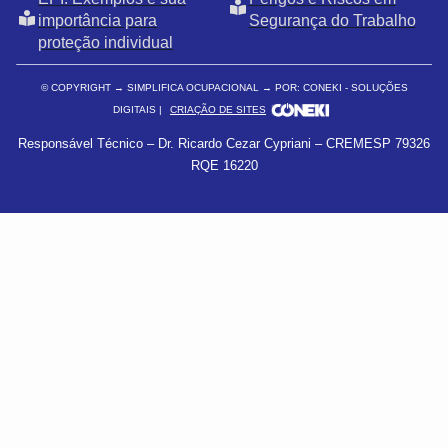
importância para
Segurança do Trabalho
proteção individual
© COPYRIGHT
→ SIMPLIFICA OCUPACIONAL → POR: CONEKI - SOLUÇÕES
DIGITAIS |
CRIAÇÃO DE SITES
Responsável Técnico – Dr. Ricardo Cezar Cypriani – CREMESP 79326
RQE 16220