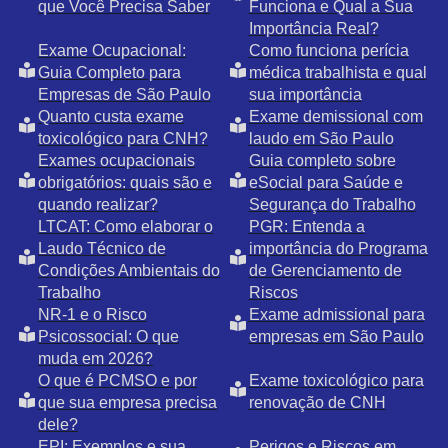
que Você Precisa Saber
Funciona e Qual a Sua
Importância Real?
Exame Ocupacional:
Como funciona perícia
Guia Completo para
médica trabalhista e qual
Empresas de São Paulo
sua importância
Quanto custa exame
Exame demissional com
toxicológico para CNH?
laudo em São Paulo
Exames ocupacionais
Guia completo sobre
obrigatórios: quais são e
eSocial para Saúde e
quando realizar?
Segurança do Trabalho
LTCAT: Como elaborar o
PGR: Entenda a
Laudo Técnico de
importância do Programa
Condições Ambientais do
de Gerenciamento de
Trabalho
Riscos
NR-1 e o Risco
Exame admissional para
Psicossocial: O que
empresas em São Paulo
muda em 2026?
O que é PCMSO e por
Exame toxicológico para
que sua empresa precisa
renovação de CNH
dele?
EPI: Exemplos e sua
Perigos e Riscos em