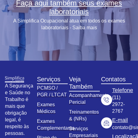
Faça aqui também seus exames
laboratoriais
A Simplifica Ocupacional atua em todos os exames
laboratoriais - Saiba mais
Serviços
Veja
Contatos
A Segurança
Também
PCMSO /
Telefone
e Saúde no
PGR / LTCAT
Acompanhamento
(11)
Trabalho é
Pericial
2972-
Exames
mais que
2767
Médicos
Treinamentos
obrigação
& (NRs)
legal, é
E-mail
Exames
respeito às
contato@sim
Complementares
Serviços
pessoas.
Empresariais
Localizaç
Plano de