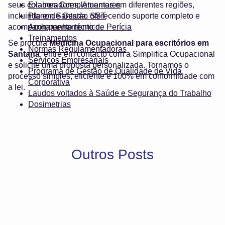
seus colaboradores. Atuamos em diferentes regiões,
Exames Complementares
incluindo em Santana, oferecendo suporte completo e
Plano de Gestão SST
acompanhamento técnico.
Acompanhamento de Perícia
Treinamentos
Se procura
Medicina Ocupacional para escritórios em
Normas Regulamentadoras
Santana
, entre em contacto com a Simplifica Ocupacional
Serviços Empresariais
e solicite uma proposta personalizada. Tornamos o
Programa de Gestão de Qualidade de Vida
processo simples, eficiente e 100% em conformidade com
Corporativa
a lei.
Laudos voltados à Saúde e Segurança do Trabalho
Dosimetrias
Outros Posts