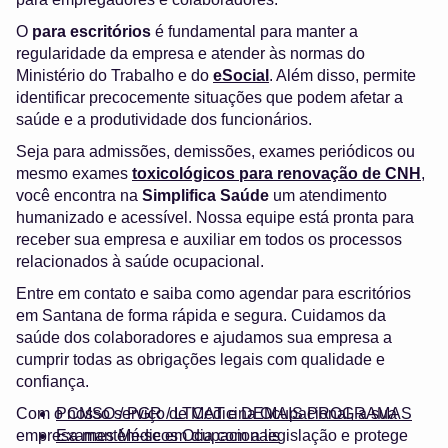
O
para escritórios
é fundamental para manter a
regularidade da empresa e atender às normas do
Ministério do Trabalho e do
eSocial
. Além disso, permite
identificar precocemente situações que podem afetar a
saúde e a produtividade dos funcionários.
Seja para admissões, demissões, exames periódicos ou
mesmo exames
toxicológicos para renovação de CNH
,
você encontra na
Simplifica Saúde
um atendimento
humanizado e acessível. Nossa equipe está pronta para
receber sua empresa e auxiliar em todos os processos
relacionados à saúde ocupacional.
Entre em contato e saiba como agendar para escritórios
em Santana de forma rápida e segura. Cuidamos da
saúde dos colaboradores e ajudamos sua empresa a
cumprir todas as obrigações legais com qualidade e
confiança.
Com o nosso serviço de Medicina Ocupacional, a sua
PCMSO / PGR / LTCAT e DEMAIS PROGRAMAS
empresa mantém-se em dia com a legislação e protege
Exames Médicos Ocupacionais