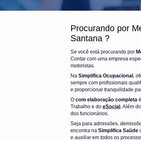
Procurando por M
Santana ?
Se você está procurando por
M
Contar com uma empresa especi
motoristas.
Na
Simplifica Ocupacional
, o
sempre com profissionais quali
e proporcionar tranquilidade p
O
com elaboração completa
é
Trabalho e do
eSocial
. Além di
dos funcionários.
Seja para admissões, demissõ
encontra na
Simplifica Saúde
u
e auxiliar em todos os process