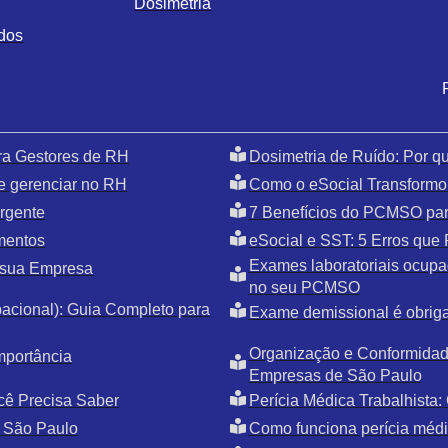
Dosimetria
ados
ra Gestores de RH
Dosimetria de Ruído: Por 
e gerenciar no RH
Como o eSocial Transformo
rgente
7 Benefícios do PCMSO par
mentos
eSocial e SST: 5 Erros qu
Exames laboratoriais ocupac
 sua Empresa
no seu PCMSO
cional): Guia Completo para
Exame demissional é obriga
Organização e Conformidade
mportância
Empresas de São Paulo
cê Precisa Saber
Perícia Médica Trabalhista
 São Paulo
Como funciona perícia médic