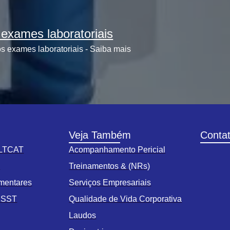
exames laboratoriais
s exames laboratoriais - Saiba mais
Veja Também
Conta
 LTCAT
Acompanhamento Pericial
s
Treinamentos & (NRs)
mentares
Serviços Empresariais
o SST
Qualidade de Vida Corporativa
Laudos