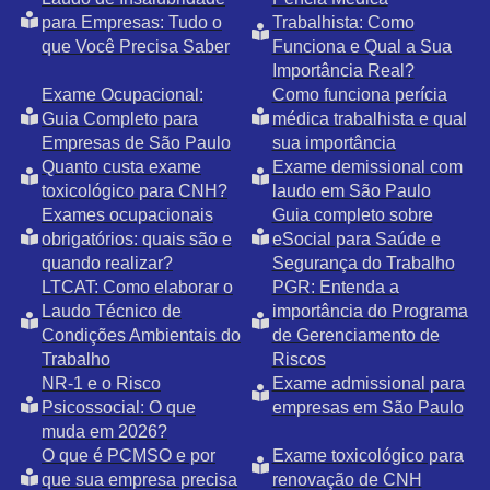
para Empresas: Tudo o
Trabalhista: Como
que Você Precisa Saber
Funciona e Qual a Sua
Importância Real?
Exame Ocupacional:
Como funciona perícia
Guia Completo para
médica trabalhista e qual
Empresas de São Paulo
sua importância
Quanto custa exame
Exame demissional com
toxicológico para CNH?
laudo em São Paulo
Exames ocupacionais
Guia completo sobre
obrigatórios: quais são e
eSocial para Saúde e
quando realizar?
Segurança do Trabalho
LTCAT: Como elaborar o
PGR: Entenda a
Laudo Técnico de
importância do Programa
Condições Ambientais do
de Gerenciamento de
Trabalho
Riscos
NR-1 e o Risco
Exame admissional para
Psicossocial: O que
empresas em São Paulo
muda em 2026?
O que é PCMSO e por
Exame toxicológico para
que sua empresa precisa
renovação de CNH