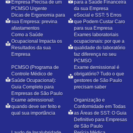
Empresa Precisa de um
para a Saúde Financeira
PCMSO Urgente
da sua Empresa
Dicas de Ergonomia para
eSocial e SST: 5 Erros
sua Empresa: previna
que Podem Custar Caro
afastamentos
para sua Empresa
Como a Saúde
Exames laboratoriais
Ocupacional Impacta os
ocupacionais: por que a
Resultados da sua
qualidade do laboratório
Empresa
faz diferença no seu
PCMSO
PCMSO (Programa de
Exame demissional é
Controle Médico de
obrigatório? Tudo o que
Saúde Ocupacional):
gestores de São Paulo
Guia Completo para
precisam saber
Empresas de São Paulo
Exame admissional:
Organização e
quando deve ser feito e
Conformidade em Todas
qual sua importância
as Áreas de SST: O Guia
Definitivo para Empresas
de São Paulo
Laudo de Insalubridade
Perícia Médica