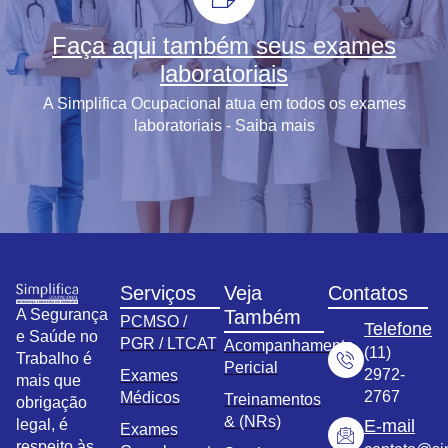
Faça aqui também seus exames
laboratoriais
A Simplifica Ocupacional atua em todos os exames
laboratoriais - Saiba mais
Serviços
Veja
Contatos
A Segurança
Também
PCMSO /
Telefone
e Saúde no
PGR / LTCAT
Acompanhamento
(11)
Trabalho é
Pericial
2972-
Exames
mais que
2767
Médicos
Treinamentos
obrigação
& (NRs)
legal, é
E-mail
Exames
respeito às