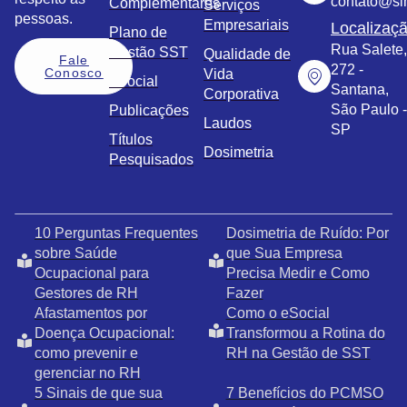
contato@sim
Complementares
Serviços
pessoas.
Empresariais
Localizaç
Plano de
Rua Salete,
Gestão SST
Qualidade de
Fale
272 -
Conosco
Vida
eSocial
Santana,
Corporativa
São Paulo -
Publicações
Laudos
SP
Títulos
Dosimetria
Pesquisados
10 Perguntas Frequentes
Dosimetria de Ruído: Por
sobre Saúde
que Sua Empresa
Ocupacional para
Precisa Medir e Como
Gestores de RH
Fazer
Afastamentos por
Como o eSocial
Doença Ocupacional:
Transformou a Rotina do
como prevenir e
RH na Gestão de SST
gerenciar no RH
5 Sinais de que sua
7 Benefícios do PCMSO