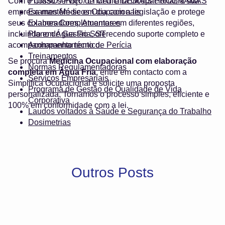
Com o nosso serviço de Medicina Ocupacional, a sua
PCMSO / PGR / LTCAT e DEMAIS PROGRAMAS
empresa mantém-se em dia com a legislação e protege
Exames Médicos Ocupacionais
seus colaboradores. Atuamos em diferentes regiões,
Exames Complementares
incluindo em Água Fria, oferecendo suporte completo e
Plano de Gestão SST
acompanhamento técnico.
Acompanhamento de Perícia
Treinamentos
Se procura
Medicina Ocupacional com elaboração
Normas Regulamentadoras
completa em Água Fria
, entre em contacto com a
Serviços Empresariais
Simplifica Ocupacional e solicite uma proposta
Programa de Gestão de Qualidade de Vida
personalizada. Tornamos o processo simples, eficiente e
Corporativa
100% em conformidade com a lei.
Laudos voltados à Saúde e Segurança do Trabalho
Dosimetrias
Outros Posts