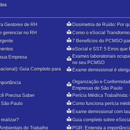
ados
ra Gestores de RH
Dosimetria de Ruído: Por 
e gerenciar no RH
Como o eSocial Transformo
rgente
7 Benefícios do PCMSO par
mentos
eSocial e SST: 5 Erros qu
Exames laboratoriais ocupac
 sua Empresa
no seu PCMSO
cional): Guia Completo para
Exame demissional é obriga
Organização e Conformidade
mportância
Empresas de São Paulo
cê Precisa Saber
Perícia Médica Trabalhista
 São Paulo
Como funciona perícia médic
Exame demissional com la
realizar?
Guia completo sobre eSoci
Ambientais do Trabalho
PGR: Entenda a importânci