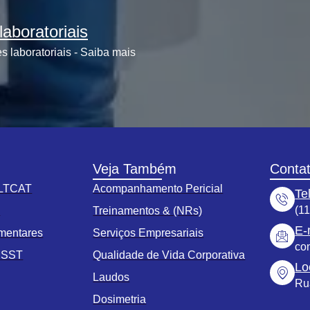
aboratoriais
 laboratoriais - Saiba mais
Veja Também
Conta
 LTCAT
Acompanhamento Pericial
Te
(1
s
Treinamentos & (NRs)
E-
mentares
Serviços Empresariais
co
o SST
Qualidade de Vida Corporativa
Lo
Laudos
Ru
Dosimetria