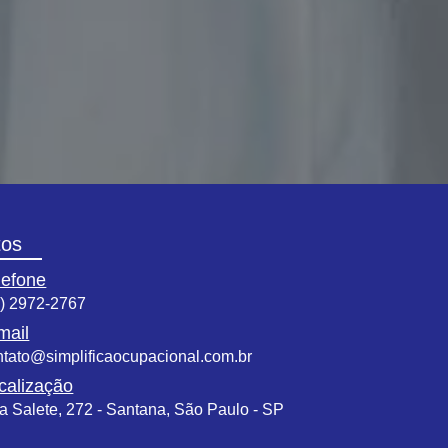
tos
lefone
1) 2972-2767
mail
ntato@simplificaocupacional.com.br
calização
a Salete, 272 - Santana, São Paulo - SP