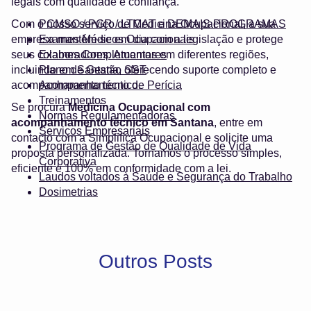
legais com qualidade e confiança.
Com o nosso serviço de Medicina Ocupacional, a sua
PCMSO / PGR / LTCAT e DEMAIS PROGRAMAS
empresa mantém-se em dia com a legislação e protege
Exames Médicos Ocupacionais
seus colaboradores. Atuamos em diferentes regiões,
Exames Complementares
incluindo em Santana, oferecendo suporte completo e
Plano de Gestão SST
acompanhamento técnico.
Acompanhamento de Perícia
Treinamentos
Se procura
Medicina Ocupacional com
Normas Regulamentadoras
acompanhamento técnico em Santana
, entre em
Serviços Empresariais
contacto com a Simplifica Ocupacional e solicite uma
Programa de Gestão de Qualidade de Vida
proposta personalizada. Tornamos o processo simples,
Corporativa
eficiente e 100% em conformidade com a lei.
Laudos voltados à Saúde e Segurança do Trabalho
Dosimetrias
Outros Posts