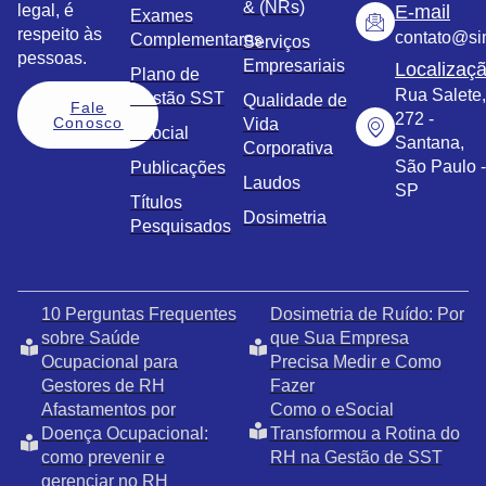
& (NRs)
legal, é
E-mail
Exames
respeito às
contato@sim
Complementares
Serviços
pessoas.
Empresariais
Localizaç
Plano de
Rua Salete,
Gestão SST
Qualidade de
Fale
272 -
Conosco
Vida
eSocial
Santana,
Corporativa
São Paulo -
Publicações
Laudos
SP
Títulos
Dosimetria
Pesquisados
10 Perguntas Frequentes
Dosimetria de Ruído: Por
sobre Saúde
que Sua Empresa
Ocupacional para
Precisa Medir e Como
Gestores de RH
Fazer
Afastamentos por
Como o eSocial
Doença Ocupacional:
Transformou a Rotina do
como prevenir e
RH na Gestão de SST
gerenciar no RH