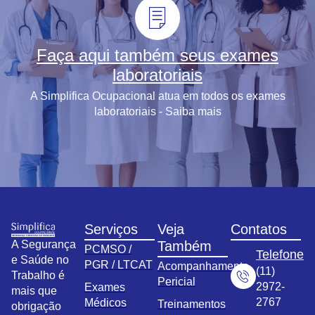
Faça aqui também seus exames
laboratoriais
A Simplifica Ocupacional atua em todos os exames
laboratoriais - Saiba mais
Serviços
Veja
Contatos
A Segurança
Também
PCMSO /
Telefone
e Saúde no
PGR / LTCAT
Acompanhamento
(11)
Trabalho é
Pericial
2972-
Exames
mais que
2767
Médicos
Treinamentos
obrigação