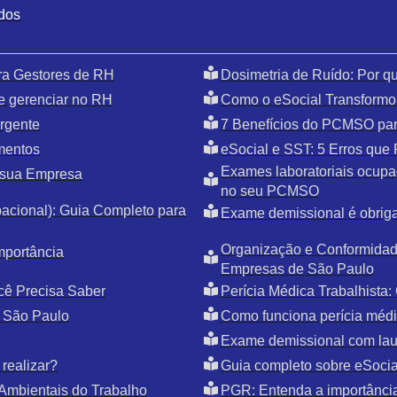
ados
ra Gestores de RH
Dosimetria de Ruído: Por 
e gerenciar no RH
Como o eSocial Transformo
rgente
7 Benefícios do PCMSO par
mentos
eSocial e SST: 5 Erros qu
Exames laboratoriais ocupac
 sua Empresa
no seu PCMSO
cional): Guia Completo para
Exame demissional é obriga
Organização e Conformidade
mportância
Empresas de São Paulo
cê Precisa Saber
Perícia Médica Trabalhista
 São Paulo
Como funciona perícia médic
Exame demissional com la
realizar?
Guia completo sobre eSoci
Ambientais do Trabalho
PGR: Entenda a importânci