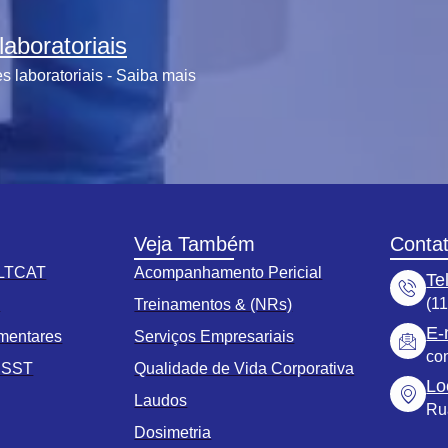
aboratoriais
 laboratoriais - Saiba mais
Veja Também
Conta
 LTCAT
Acompanhamento Pericial
Te
(1
s
Treinamentos & (NRs)
E-
mentares
Serviços Empresariais
co
o SST
Qualidade de Vida Corporativa
Lo
Laudos
Ru
Dosimetria