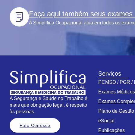
Faça aqui também seus exames l
A Simplifica Ocupacional atua em todos os exames
Serviços
PCMSO / PGR /
Exames Médico
A Segurança e Saúde no Trabalho é
Exames Comple
mais que obrigação legal, é respeito
Plano de Gestã
às pessoas.
eSocial
Fale Conosco
Publicações