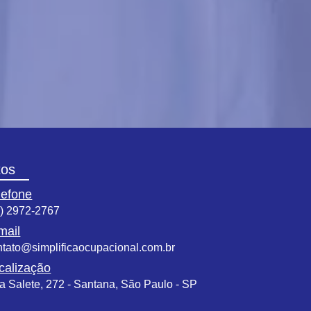
tos
lefone
1) 2972-2767
mail
ntato@simplificaocupacional.com.br
calização
a Salete, 272 - Santana, São Paulo - SP