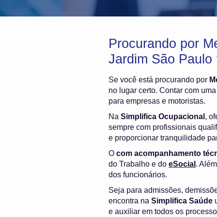
Procurando por M
Jardim São Paulo 
Se você está procurando por
M
no lugar certo. Contar com uma
para empresas e motoristas.
Na
Simplifica Ocupacional
, o
sempre com profissionais quali
e proporcionar tranquilidade p
O
com acompanhamento técn
do Trabalho e do
eSocial
. Além
dos funcionários.
Seja para admissões, demissõ
encontra na
Simplifica Saúde
u
e auxiliar em todos os process