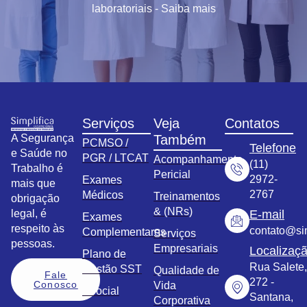
laboratoriais - Saiba mais
Serviços
Veja
Contatos
A Segurança
Também
PCMSO /
Telefone
e Saúde no
PGR / LTCAT
Acompanhamento
(11)
Trabalho é
Pericial
2972-
Exames
mais que
2767
Médicos
Treinamentos
obrigação
& (NRs)
legal, é
E-mail
Exames
respeito às
contato@sim
Complementares
Serviços
pessoas.
Empresariais
Localizaç
Plano de
Rua Salete,
Gestão SST
Qualidade de
Fale
272 -
Conosco
Vida
eSocial
Santana,
Corporativa