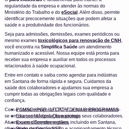
regularidade da empresa e atender às normas do
Ministério do Trabalho e do
eSocial
. Além disso, permite
identificar precocemente situações que podem afetar a
saúde e a produtividade dos funcionários.
Seja para admissões, demissões, exames periódicos ou
mesmo exames
toxicológicos para renovação de CNH
,
você encontra na
Simplifica Saúde
um atendimento
humanizado e acessível. Nossa equipe está pronta para
receber sua empresa e auxiliar em todos os processos
relacionados à saúde ocupacional.
Entre em contato e saiba como agendar para indústrias
em Santana de forma rápida e segura. Cuidamos da
saúde dos colaboradores e ajudamos sua empresa a
cumprir todas as obrigações legais com qualidade e
confiança.
Com o nosso serviço de LTCAT, a sua empresa mantém-
PCMSO / PGR / LTCAT e DEMAIS PROGRAMAS
se em dia com a legislação e protege seus colaboradores.
Exames Médicos Ocupacionais
Atuamos em diferentes regiões, incluindo em Santana,
Exames Complementares
oferecendo suporte completo e acompanhamento técnico.
Plano de Gestão SST