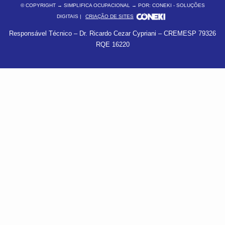
© COPYRIGHT
→ SIMPLIFICA OCUPACIONAL → POR: CONEKI - SOLUÇÕES
DIGITAIS |
CRIAÇÃO DE SITES
Responsável Técnico – Dr. Ricardo Cezar Cypriani – CREMESP 79326
RQE 16220