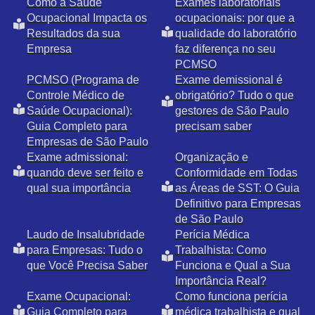
Como a Saúde
Exames laboratoriais
Ocupacional Impacta os
ocupacionais: por que a
Resultados da sua
qualidade do laboratório
Empresa
faz diferença no seu
PCMSO
PCMSO (Programa de
Exame demissional é
Controle Médico de
obrigatório? Tudo o que
Saúde Ocupacional):
gestores de São Paulo
Guia Completo para
precisam saber
Empresas de São Paulo
Exame admissional:
Organização e
quando deve ser feito e
Conformidade em Todas
qual sua importância
as Áreas de SST: O Guia
Definitivo para Empresas
de São Paulo
Laudo de Insalubridade
Perícia Médica
para Empresas: Tudo o
Trabalhista: Como
que Você Precisa Saber
Funciona e Qual a Sua
Importância Real?
Exame Ocupacional:
Como funciona perícia
Guia Completo para
médica trabalhista e qual