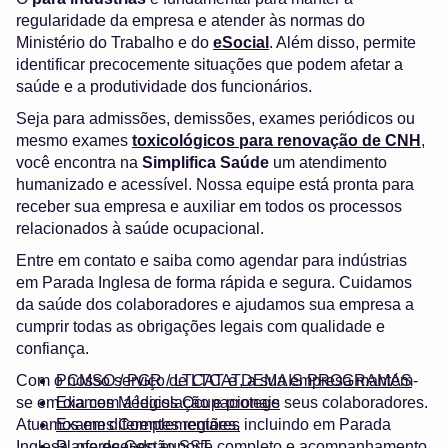
regularidade da empresa e atender às normas do
Ministério do Trabalho e do
eSocial
. Além disso, permite
identificar precocemente situações que podem afetar a
saúde e a produtividade dos funcionários.
Seja para admissões, demissões, exames periódicos ou
mesmo exames
toxicológicos para renovação de CNH
,
você encontra na
Simplifica Saúde
um atendimento
humanizado e acessível. Nossa equipe está pronta para
receber sua empresa e auxiliar em todos os processos
relacionados à saúde ocupacional.
Entre em contato e saiba como agendar para indústrias
em Parada Inglesa de forma rápida e segura. Cuidamos
da saúde dos colaboradores e ajudamos sua empresa a
cumprir todas as obrigações legais com qualidade e
confiança.
Com o nosso serviço de LTCAT, a sua empresa mantém-
PCMSO / PGR / LTCAT e DEMAIS PROGRAMAS
se em dia com a legislação e protege seus colaboradores.
Exames Médicos Ocupacionais
Atuamos em diferentes regiões, incluindo em Parada
Exames Complementares
Inglesa, oferecendo suporte completo e acompanhamento
Plano de Gestão SST