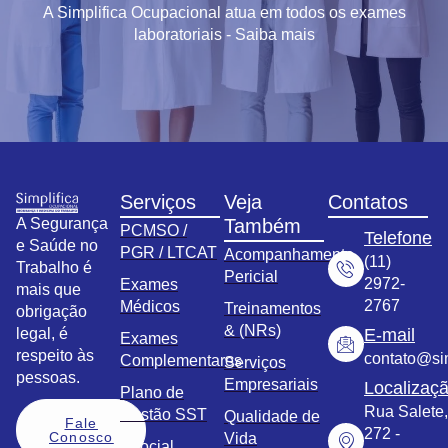
A Simplifica Ocupacional atua em todos os exames
laboratoriais - Saiba mais
Serviços
Veja
Contatos
A Segurança
Também
PCMSO /
Telefone
e Saúde no
PGR / LTCAT
Acompanhamento
(11)
Trabalho é
Pericial
2972-
Exames
mais que
2767
Médicos
Treinamentos
obrigação
& (NRs)
legal, é
E-mail
Exames
respeito às
contato@sim
Complementares
Serviços
pessoas.
Empresariais
Localizaç
Plano de
Rua Salete,
Gestão SST
Qualidade de
Fale
272 -
Conosco
Vida
eSocial