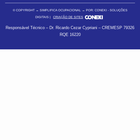
© COPYRIGHT
→ SIMPLIFICA OCUPACIONAL → POR: CONEKI - SOLUÇÕES
DIGITAIS |
CRIAÇÃO DE SITES
Responsável Técnico – Dr. Ricardo Cezar Cypriani – CREMESP 79326
RQE 16220