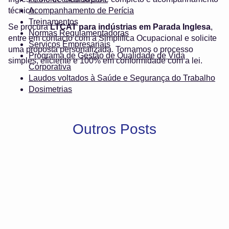
técnico.
Acompanhamento de Perícia
Treinamentos
Se procura
LTCAT para indústrias em Parada Inglesa
,
Normas Regulamentadoras
entre em contacto com a Simplifica Ocupacional e solicite
Serviços Empresariais
uma proposta personalizada. Tornamos o processo
Programa de Gestão de Qualidade de Vida
simples, eficiente e 100% em conformidade com a lei.
Corporativa
Laudos voltados à Saúde e Segurança do Trabalho
Dosimetrias
Outros Posts