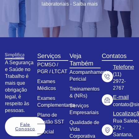
laboratoriais - Saiba mais
Serviços
Veja
Contatos
A Segurança
Também
PCMSO /
Telefone
e Saúde no
PGR / LTCAT
Acompanhamento
(11)
Trabalho é
Pericial
2972-
Exames
mais que
2767
Médicos
Treinamentos
obrigação
& (NRs)
legal, é
E-mail
Exames
respeito às
contato@sim
Complementares
Serviços
pessoas.
Empresariais
Localizaç
Plano de
Rua Salete,
Gestão SST
Qualidade de
Fale
272 -
Conosco
Vida
eSocial
Santana,
Corporativa