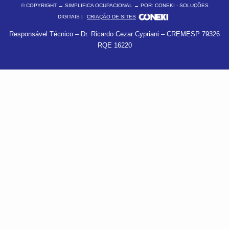
© COPYRIGHT
→ SIMPLIFICA OCUPACIONAL → POR: CONEKI - SOLUÇÕES
DIGITAIS |
CRIAÇÃO DE SITES
Responsável Técnico – Dr. Ricardo Cezar Cypriani – CREMESP 79326
RQE 16220