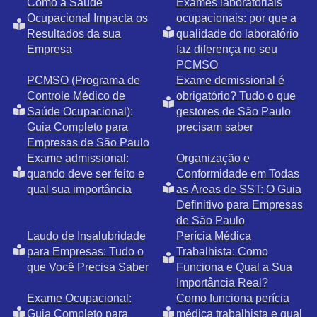
Como a Saúde
Exames laboratoriais
Ocupacional Impacta os
ocupacionais: por que a
Resultados da sua
qualidade do laboratório
Empresa
faz diferença no seu
PCMSO
PCMSO (Programa de
Exame demissional é
Controle Médico de
obrigatório? Tudo o que
Saúde Ocupacional):
gestores de São Paulo
Guia Completo para
precisam saber
Empresas de São Paulo
Exame admissional:
Organização e
quando deve ser feito e
Conformidade em Todas
qual sua importância
as Áreas de SST: O Guia
Definitivo para Empresas
de São Paulo
Laudo de Insalubridade
Perícia Médica
para Empresas: Tudo o
Trabalhista: Como
que Você Precisa Saber
Funciona e Qual a Sua
Importância Real?
Exame Ocupacional:
Como funciona perícia
Guia Completo para
médica trabalhista e qual