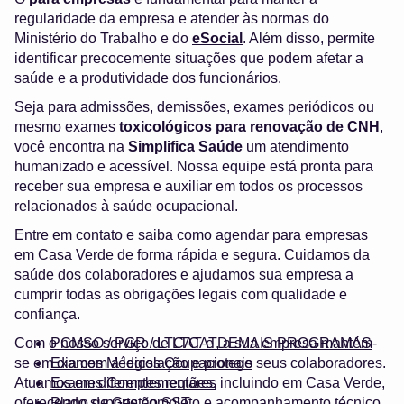
regularidade da empresa e atender às normas do
Ministério do Trabalho e do
eSocial
. Além disso, permite
identificar precocemente situações que podem afetar a
saúde e a produtividade dos funcionários.
Seja para admissões, demissões, exames periódicos ou
mesmo exames
toxicológicos para renovação de CNH
,
você encontra na
Simplifica Saúde
um atendimento
humanizado e acessível. Nossa equipe está pronta para
receber sua empresa e auxiliar em todos os processos
relacionados à saúde ocupacional.
Entre em contato e saiba como agendar para empresas
em Casa Verde de forma rápida e segura. Cuidamos da
saúde dos colaboradores e ajudamos sua empresa a
cumprir todas as obrigações legais com qualidade e
confiança.
Com o nosso serviço de LTCAT, a sua empresa mantém-
PCMSO / PGR / LTCAT e DEMAIS PROGRAMAS
se em dia com a legislação e protege seus colaboradores.
Exames Médicos Ocupacionais
Atuamos em diferentes regiões, incluindo em Casa Verde,
Exames Complementares
oferecendo suporte completo e acompanhamento técnico.
Plano de Gestão SST