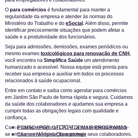
O
para comércios
é fundamental para manter a
regularidade da empresa e atender às normas do
Ministério do Trabalho e do
eSocial
. Além disso, permite
identificar precocemente situações que podem afetar a
saúde e a produtividade dos funcionários.
Seja para admissões, demissões, exames periódicos ou
mesmo exames
toxicológicos para renovação de CNH
,
você encontra na
Simplifica Saúde
um atendimento
humanizado e acessível. Nossa equipe está pronta para
receber sua empresa e auxiliar em todos os processos
relacionados à saúde ocupacional.
Entre em contato e saiba como agendar para comércios
em Jardim São Paulo de forma rápida e segura. Cuidamos
da saúde dos colaboradores e ajudamos sua empresa a
cumprir todas as obrigações legais com qualidade e
confiança.
Com o nosso serviço de LTCAT, a sua empresa mantém-
PCMSO / PGR / LTCAT e DEMAIS PROGRAMAS
se em dia com a legislação e protege seus colaboradores.
Exames Médicos Ocupacionais