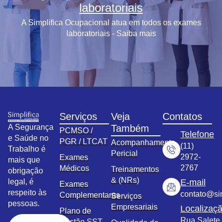
laboratoriais
A Simplifica Ocupacional atua em todos os exames
laboratoriais - Saiba mais
Serviços
Veja
Contatos
A Segurança
Também
PCMSO /
Telefone
e Saúde no
PGR / LTCAT
Acompanhamento
(11)
Trabalho é
Pericial
2972-
Exames
mais que
2767
Médicos
Treinamentos
obrigação
& (NRs)
legal, é
E-mail
Exames
respeito às
contato@sim
Complementares
Serviços
pessoas.
Empresariais
Localizaç
Plano de
Rua Salete,
Gestão SST