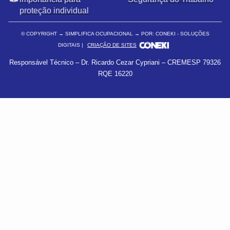
proteção individual
© COPYRIGHT
→ SIMPLIFICA OCUPACIONAL → POR: CONEKI - SOLUÇÕES
DIGITAIS |
CRIAÇÃO DE SITES
Responsável Técnico – Dr. Ricardo Cezar Cypriani – CREMESP 79326
RQE 16220