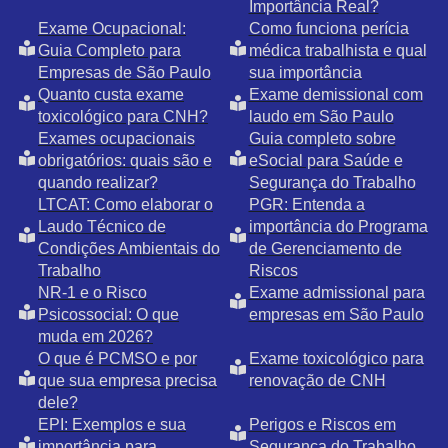
Importância Real?
Exame Ocupacional:
Como funciona perícia
Guia Completo para
médica trabalhista e qual
Empresas de São Paulo
sua importância
Quanto custa exame
Exame demissional com
toxicológico para CNH?
laudo em São Paulo
Exames ocupacionais
Guia completo sobre
obrigatórios: quais são e
eSocial para Saúde e
quando realizar?
Segurança do Trabalho
LTCAT: Como elaborar o
PGR: Entenda a
Laudo Técnico de
importância do Programa
Condições Ambientais do
de Gerenciamento de
Trabalho
Riscos
NR-1 e o Risco
Exame admissional para
Psicossocial: O que
empresas em São Paulo
muda em 2026?
O que é PCMSO e por
Exame toxicológico para
que sua empresa precisa
renovação de CNH
dele?
EPI: Exemplos e sua
Perigos e Riscos em
importância para
Segurança do Trabalho