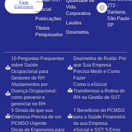
Qualidade de
Fale
272 -
Conosco
Vida
eSocial
Santana,
Corporativa
São Paulo -
Publicações
Laudos
SP
Títulos
Dosimetria
Pesquisados
10 Perguntas Frequentes
Dosimetria de Ruído: Por
sobre Saúde
que Sua Empresa
Ocupacional para
Precisa Medir e Como
Gestores de RH
Fazer
Afastamentos por
Como o eSocial
Doença Ocupacional:
Transformou a Rotina do
como prevenir e
RH na Gestão de SST
gerenciar no RH
5 Sinais de que sua
7 Benefícios do PCMSO
Empresa Precisa de um
para a Saúde Financeira
PCMSO Urgente
da sua Empresa
Dicas de Ergonomia para
eSocial e SST: 5 Erros