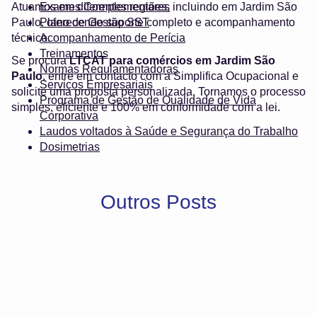
Atuamos em diferentes regiões, incluindo em Jardim São
Exames Complementares
Paulo, oferecendo suporte completo e acompanhamento
Plano de Gestão SST
técnico.
Acompanhamento de Perícia
Treinamentos
Se procura
LTCAT para comércios em Jardim São
Normas Regulamentadoras
Paulo
, entre em contacto com a Simplifica Ocupacional e
Serviços Empresariais
solicite uma proposta personalizada. Tornamos o processo
Programa de Gestão de Qualidade de Vida
simples, eficiente e 100% em conformidade com a lei.
Corporativa
Laudos voltados à Saúde e Segurança do Trabalho
Dosimetrias
Outros Posts