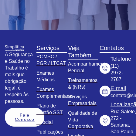
Serviços
Veja
Contatos
A Segurança
Também
PCMSO /
Telefone
e Saúde no
PGR / LTCAT
Acompanhamento
(11)
Trabalho é
Pericial
2972-
Exames
mais que
2767
Médicos
Treinamentos
obrigação
& (NRs)
legal, é
E-mail
Exames
respeito às
contato@sim
Complementares
Serviços
pessoas.
Empresariais
Localizaç
Plano de
Rua Salete,
Gestão SST
Qualidade de
Fale
272 -
Conosco
Vida
eSocial
Santana,
Corporativa
São Paulo -
Publicações