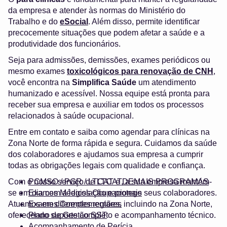
da empresa e atender às normas do Ministério do
Trabalho e do
eSocial
. Além disso, permite identificar
precocemente situações que podem afetar a saúde e a
produtividade dos funcionários.
Seja para admissões, demissões, exames periódicos ou
mesmo exames
toxicológicos para renovação de CNH
,
você encontra na
Simplifica Saúde
um atendimento
humanizado e acessível. Nossa equipe está pronta para
receber sua empresa e auxiliar em todos os processos
relacionados à saúde ocupacional.
Entre em contato e saiba como agendar para clínicas na
Zona Norte de forma rápida e segura. Cuidamos da saúde
dos colaboradores e ajudamos sua empresa a cumprir
todas as obrigações legais com qualidade e confiança.
Com o nosso serviço de LTCAT, a sua empresa mantém-
PCMSO / PGR / LTCAT e DEMAIS PROGRAMAS
se em dia com a legislação e protege seus colaboradores.
Exames Médicos Ocupacionais
Atuamos em diferentes regiões, incluindo na Zona Norte,
Exames Complementares
oferecendo suporte completo e acompanhamento técnico.
Plano de Gestão SST
Acompanhamento de Perícia