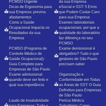
PCMSO Urgente
da sua Empresa
Dicas de Ergonomia para
eSocial e SST: 5 Erros
sua Empresa: previna
que Podem Custar Caro
afastamentos
para sua Empresa
Como a Saúde
Exames laboratoriais
Ocupacional Impacta os
ocupacionais: por que a
Resultados da sua
qualidade do laboratório
Empresa
faz diferença no seu
PCMSO
PCMSO (Programa de
Exame demissional é
Controle Médico de
obrigatório? Tudo o que
Saúde Ocupacional):
gestores de São Paulo
Guia Completo para
precisam saber
Empresas de São Paulo
Exame admissional:
Organização e
quando deve ser feito e
Conformidade em Todas
qual sua importância
as Áreas de SST: O Guia
Definitivo para Empresas
de São Paulo
Laudo de Insalubridade
Perícia Médica
para Empresas: Tudo o
Trabalhista: Como