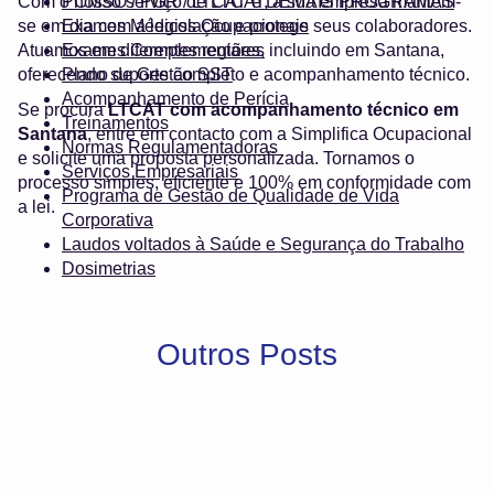
Com o nosso serviço de LTCAT, a sua empresa mantém-
PCMSO / PGR / LTCAT e DEMAIS PROGRAMAS
se em dia com a legislação e protege seus colaboradores.
Exames Médicos Ocupacionais
Atuamos em diferentes regiões, incluindo em Santana,
Exames Complementares
oferecendo suporte completo e acompanhamento técnico.
Plano de Gestão SST
Acompanhamento de Perícia
Se procura
LTCAT com acompanhamento técnico em
Treinamentos
Santana
, entre em contacto com a Simplifica Ocupacional
Normas Regulamentadoras
e solicite uma proposta personalizada. Tornamos o
Serviços Empresariais
processo simples, eficiente e 100% em conformidade com
Programa de Gestão de Qualidade de Vida
a lei.
Corporativa
Laudos voltados à Saúde e Segurança do Trabalho
Dosimetrias
Outros Posts