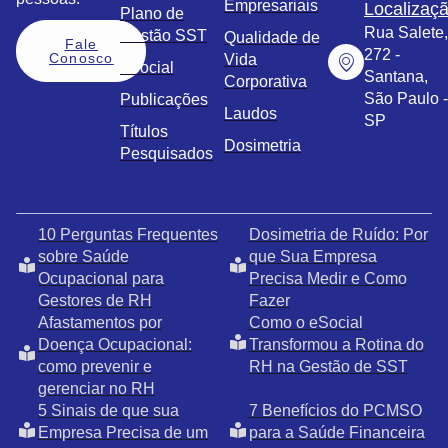
Empresariais
Localizaç
Plano de
Rua Salete,
Gestão SST
Qualidade de
Fale
272 -
Conosco
Vida
eSocial
Santana,
Corporativa
São Paulo -
Publicações
Laudos
SP
Títulos
Dosimetria
Pesquisados
10 Perguntas Frequentes
Dosimetria de Ruído: Por
sobre Saúde
que Sua Empresa
Ocupacional para
Precisa Medir e Como
Gestores de RH
Fazer
Afastamentos por
Como o eSocial
Doença Ocupacional:
Transformou a Rotina do
como prevenir e
RH na Gestão de SST
gerenciar no RH
5 Sinais de que sua
7 Benefícios do PCMSO
Empresa Precisa de um
para a Saúde Financeira