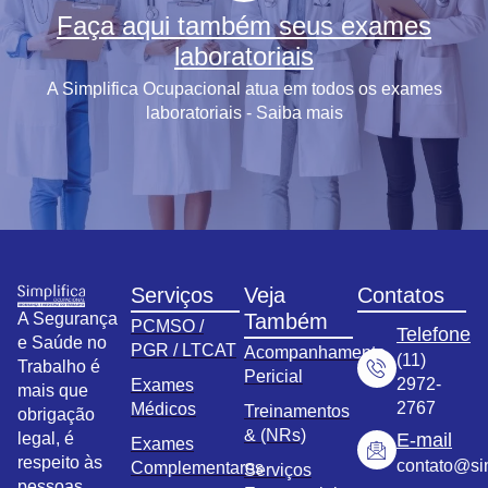
Faça aqui também seus exames
laboratoriais
A Simplifica Ocupacional atua em todos os exames
laboratoriais - Saiba mais
Serviços
Veja
Contatos
A Segurança
Também
PCMSO /
Telefone
e Saúde no
PGR / LTCAT
Acompanhamento
(11)
Trabalho é
Pericial
2972-
Exames
mais que
2767
Médicos
Treinamentos
obrigação
& (NRs)
legal, é
E-mail
Exames
respeito às
contato@sim
Complementares
Serviços
pessoas.