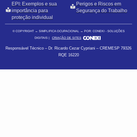
EPI: Exemplos e sua
Perigos e Riscos em
importância para
Segurança do Trabalho
proteção individual
© COPYRIGHT
→ SIMPLIFICA OCUPACIONAL → POR: CONEKI - SOLUÇÕES
DIGITAIS |
CRIAÇÃO DE SITES
Responsável Técnico – Dr. Ricardo Cezar Cypriani – CREMESP 79326
RQE 16220